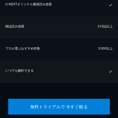
U-NEXTオリジナル書籍読み放題
雑誌読み放題
210誌以上
プロが選ぶおすすめ特集
5,000以上
いつでも解約できる
無料トライアルで 今すぐ観る