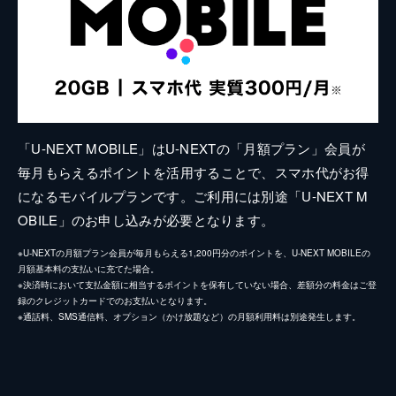
「U-NEXT MOBILE」はU-NEXTの「月額プラン」会員が
毎月もらえるポイントを活用することで、スマホ代がお得
になるモバイルプランです。ご利用には別途「U-NEXT M
OBILE」のお申し込みが必要となります。
※U-NEXTの月額プラン会員が毎月もらえる1,200円分のポイントを、U-NEXT MOBILEの
月額基本料の支払いに充てた場合。
※決済時において支払金額に相当するポイントを保有していない場合、差額分の料金はご登
録のクレジットカードでのお支払いとなります。
※通話料、SMS通信料、オプション（かけ放題など）の月額利用料は別途発生します。