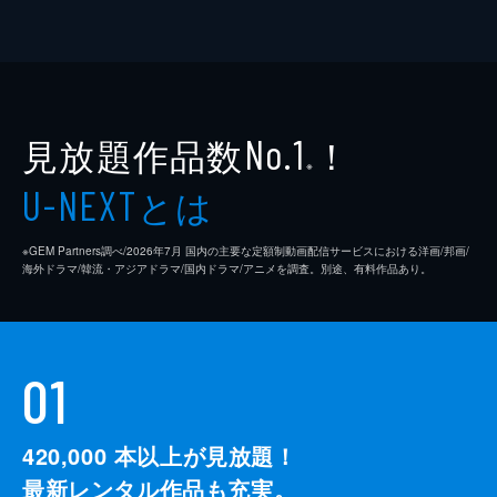
見放題作品数
！
No.1
※
とは
U-NEXT
※GEM Partners調べ/2026年7⽉ 国内の主要な定額制動画配信サービスにおける洋画/邦画/
海外ドラマ/韓流・アジアドラマ/国内ドラマ/アニメを調査。別途、有料作品あり。
01
420,000
本以上が見放題！
最新レンタル作品も充実。