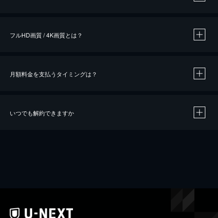
※
作品によって必要なポイントが異なります。
フルHD画質 / 4K画質とは？
月額料金を支払うタイミングは？
※
40％ポイント還元の対象は、クレジットカード決済による作品の購入 / レンタルです。
※
iOSアプリのUコイン決済による作品の購入 / レンタルは、20％のポイント還元です。
※
還元の対象外となる決済方法や商品があります。くわしくは
こちら
をご確認ください。
いつでも解約できますか
こちら