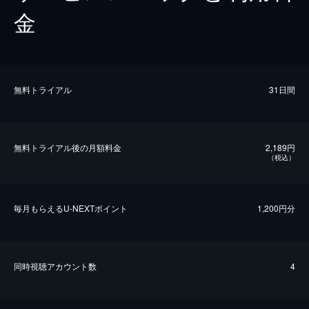
金
無料トライアル
31日間
無料トライアル後の⽉額料金
2,189円
（税込）
毎⽉もらえるU-NEXTポイント
1,200円分
同時視聴アカウント数
4