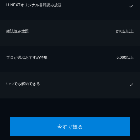
U-NEXTオリジナル書籍読み放題
雑誌読み放題
210誌以上
プロが選ぶおすすめ特集
5,000以上
いつでも解約できる
今すぐ観る