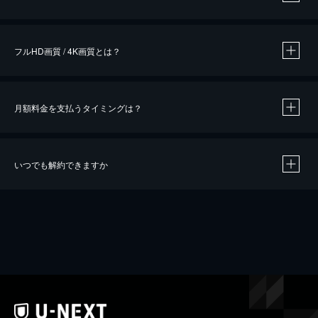
※
作品によって必要なポイントが異なります。
フルHD画質 / 4K画質とは？
月額料金を支払うタイミングは？
※
40％ポイント還元の対象は、クレジットカード決済による作品の購入 / レンタルです。
※
iOSアプリのUコイン決済による作品の購入 / レンタルは、20％のポイント還元です。
※
還元の対象外となる決済方法や商品があります。くわしくは
こちら
をご確認ください。
いつでも解約できますか
こちら