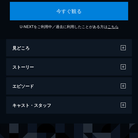
今すぐ観る
U-NEXTをご利用中／過去に利用したことがある方は
こちら
見どころ
ストーリー
エピソード
劇場版「美少女戦士セーラームーン
キャスト・スタッフ
Eternal」後編
80分
声の出演
スーパーセーラームーン／月野うさぎ
三石琴乃
スーパーセーラーマーキュリー／水野亜美
金元寿子