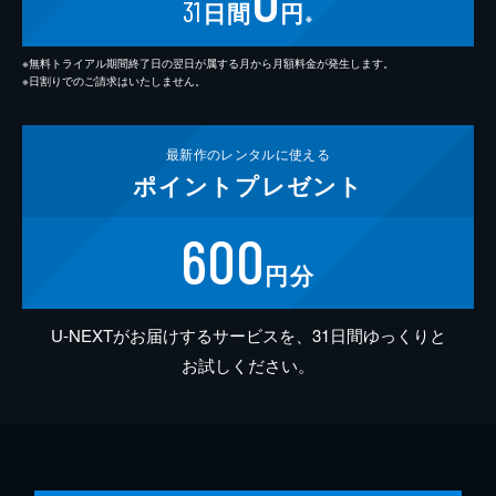
31
日間
円
※
※無料トライアル期間終了日の翌日が属する月から月額料金が発生します。
※日割りでのご請求はいたしません。
最新作の
レンタルに使える
ポイント
プレゼント
600
円分
U-NEXTがお届けするサービスを、31日間ゆっくりと
お試しください。