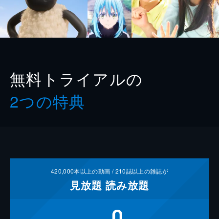
無料トライアルの
2つの特典
420,000
本以上の動画 /
210
誌以上の雑誌が
見放題
読み放題
0