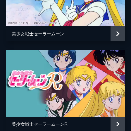
脚本
筆安一幸
原作
武内直子
アニメーション制作
東映アニメーション
美少女戦士セーラームーン
スタジオディーン
美少女戦士セーラームーンR