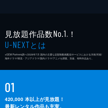
見放題作品数
！
No.1
※
とは
U-NEXT
※GEM Partners調べ/2026年7⽉ 国内の主要な定額制動画配信サービスにおける洋画/邦画/
海外ドラマ/韓流・アジアドラマ/国内ドラマ/アニメを調査。別途、有料作品あり。
01
420,000
本以上が見放題！
最新レンタル作品も充実。