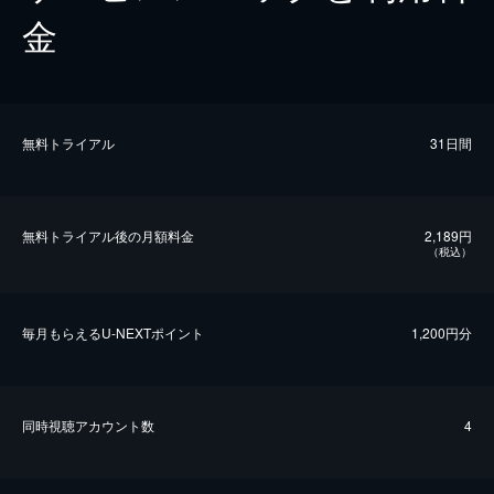
金
無料トライアル
31日間
無料トライアル後の⽉額料金
2,189円
（税込）
毎⽉もらえるU-NEXTポイント
1,200円分
同時視聴アカウント数
4