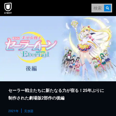
本文へスキップ
セーラー戦士たちに新たなる力が宿る！25年ぶりに
制作された劇場版2部作の後編
2021年
見放題