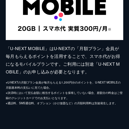
「U-NEXT MOBILE」はU-NEXTの「月額プラン」会員が
毎月もらえるポイントを活用することで、スマホ代がお得
になるモバイルプランです。ご利用には別途「U-NEXT M
OBILE」のお申し込みが必要となります。
※U-NEXTの月額プラン会員が毎月もらえる1,200円分のポイントを、U-NEXT MOBILEの
月額基本料の支払いに充てた場合。
※決済時において支払金額に相当するポイントを保有していない場合、差額分の料金はご登
録のクレジットカードでのお支払いとなります。
※通話料、SMS通信料、オプション（かけ放題など）の月額利用料は別途発生します。