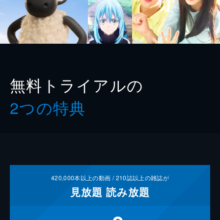
無料トライアルの
2つの特典
420,000
本以上の動画 /
210
誌以上の雑誌が
見放題
読み放題