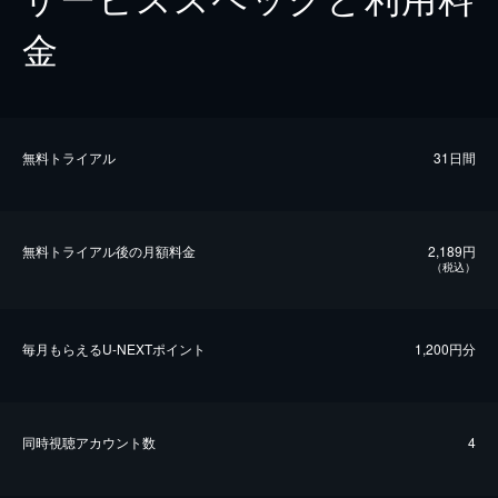
金
無料トライアル
31日間
無料トライアル後の⽉額料金
2,189円
（税込）
毎⽉もらえるU-NEXTポイント
1,200円分
同時視聴アカウント数
4