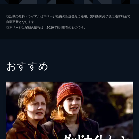
アナ
ミア・ワシコウスカ
◎記載の無料トライアルは本ページ経由の新規登録に適用。無料期間終了後は通常料金で
自動更新となります。
リズ
リンゼイ・ダンカン
◎本ページに記載の情報は、2026年8月現在のものです。
ポール
サム・ニール
マイケル
レイン・ウィルソン
クリス
ベックス・テイラー＝クラウス
おすすめ
ジョナサン
アンソン・ブーン
監督
ロジャー・ミッシェル
脚本
クリスチャン・トープ
音楽
ピーター・グレッグソン
製作
デヴィッド・ベルナルディ
ロブ・ヴァン・ノーデン