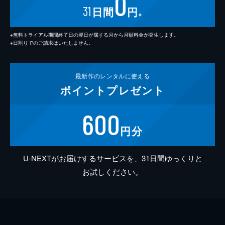
0
31
日間
円
※
※無料トライアル期間終了日の翌日が属する月から月額料金が発生します。
※日割りでのご請求はいたしません。
最新作の
レンタルに使える
ポイント
プレゼント
600
円分
U-NEXTがお届けするサービスを、31日間ゆっくりと
お試しください。