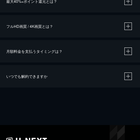
最大40%
ポイント還元とは？
※
※
作品によって必要なポイントが異なります。
フルHD画質 / 4K画質とは？
月額料金を支払うタイミングは？
※
40％ポイント還元の対象は、クレジットカード決済による作品の購入 / レンタルです。
※
iOSアプリのUコイン決済による作品の購入 / レンタルは、20％のポイント還元です。
※
還元の対象外となる決済方法や商品があります。くわしくは
こちら
をご確認ください。
いつでも解約できますか
こちら