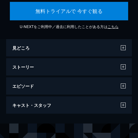
無料トライアルで 今すぐ観る
U-NEXTをご利用中／過去に利用したことがある方は
こちら
見どころ
ストーリー
エピソード
ブラックバード 家族が家族であるうちに
キャスト・スタッフ
98分
出演
リリー
スーザン・サランドン
ジェニファー
ケイト・ウィンスレット