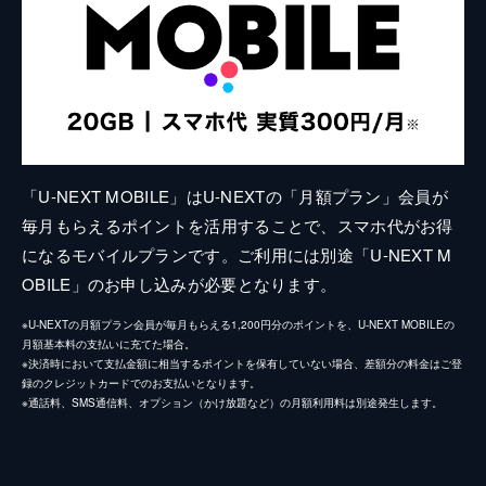
「U-NEXT MOBILE」はU-NEXTの「月額プラン」会員が
毎月もらえるポイントを活用することで、スマホ代がお得
になるモバイルプランです。ご利用には別途「U-NEXT M
OBILE」のお申し込みが必要となります。
※U-NEXTの月額プラン会員が毎月もらえる1,200円分のポイントを、U-NEXT MOBILEの
月額基本料の支払いに充てた場合。
※決済時において支払金額に相当するポイントを保有していない場合、差額分の料金はご登
録のクレジットカードでのお支払いとなります。
※通話料、SMS通信料、オプション（かけ放題など）の月額利用料は別途発生します。