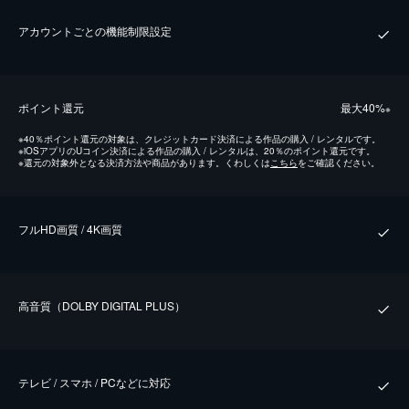
アカウントごとの機能制限設定
ポイント還元
最⼤40%
※
※
40％ポイント還元の対象は、クレジットカード決済による作品の購入 / レンタルです。
※
iOSアプリのUコイン決済による作品の購入 / レンタルは、20％のポイント還元です。
※
還元の対象外となる決済方法や商品があります。くわしくは
こちら
をご確認ください。
フルHD画質 / 4K画質
⾼⾳質（DOLBY DIGITAL PLUS）
テレビ / スマホ / PCなどに対応