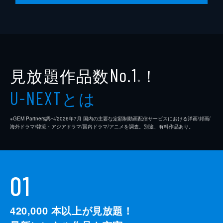
見放題作品数
！
No.1
※
とは
U-NEXT
※GEM Partners調べ/2026年7⽉ 国内の主要な定額制動画配信サービスにおける洋画/邦画/
海外ドラマ/韓流・アジアドラマ/国内ドラマ/アニメを調査。別途、有料作品あり。
01
420,000
本以上が見放題！