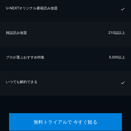
U-NEXTオリジナル書籍読み放題
雑誌読み放題
210誌以上
プロが選ぶおすすめ特集
5,000以上
いつでも解約できる
無料トライアルで 今すぐ観る