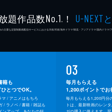
放題作品数
！
No.1
U-NEXT
※
26年7⽉ 国内の主要な定額制動画配信サービスにおける洋画/邦画/海外ドラマ/韓流・アジアドラマ/国内ドラ
03
書籍も
毎月もらえる
XTひとつでOK。
1,200
ポイントでお
ドラマ / アニメはもちろ
毎月もらえる1,200円分
/ ラノベ / 書籍 / 雑誌も
トは、最新映画のレンタ
インアップ。あなたの好
ガの購入に使えます。翌