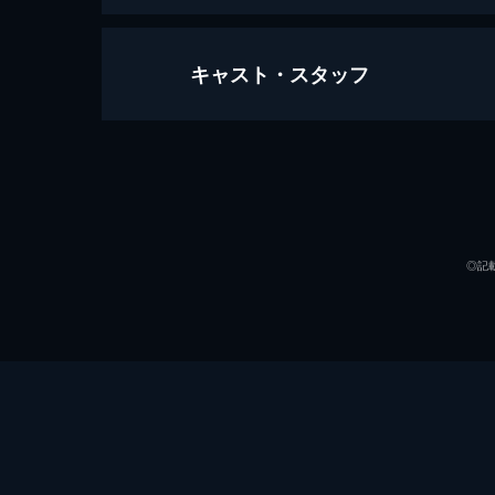
キャスト・スタッフ
リトル・ビッグ・フィールド
119分
出演
◎記