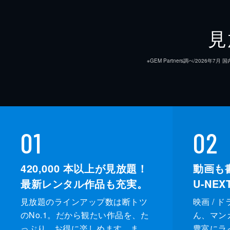
見
※GEM Partners調べ/20
01
02
420,000
本以上が見放題！
動画も
最新レンタル作品も充実。
U-NE
見放題のラインアップ数は断トツ
映画 / 
のNo.1。だから観たい作品を、た
ん、マンガ 
っぷり、お得に楽しめます。ま
豊富にラ