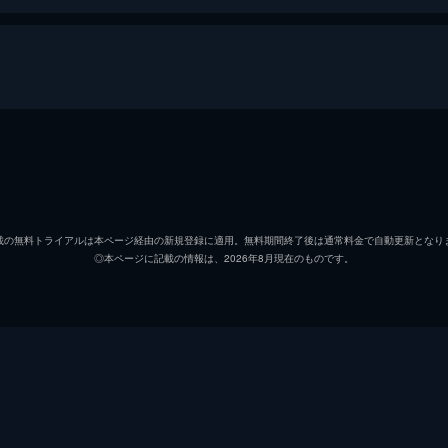
ルーク・エドワーズ
ティモシー・バスフィールド
載の無料トライアルは本ページ経由の新規登録に適用。無料期間終了後は通常料金で自動更新となり
◎本ページに記載の情報は、2026年8月現在のものです。
ジェイソン・ロバーズ
アシュレイ・クロウ
ケヴィン・ダン
ジョン・アシュトン