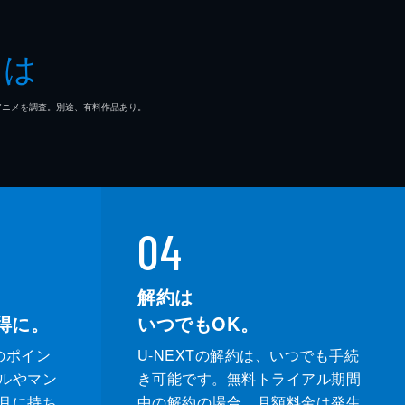
とは
マ/アニメを調査。別途、有料作品あり。
04
解約は
得に。
いつでもOK。
のポイン
U-NEXTの解約は、いつでも手続
ルやマン
き可能です。無料トライアル期間
月に持ち
中の解約の場合、月額料金は発生