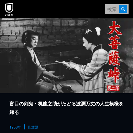
本文へスキップ
盲目の剣鬼・机龍之助がたどる波瀾万丈の人生模様を
綴る
1958年
見放題