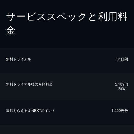
サービススペックと利用料
金
無料トライアル
31日間
無料トライアル後の⽉額料金
2,189円
（税込）
毎⽉もらえるU-NEXTポイント
1,200円分