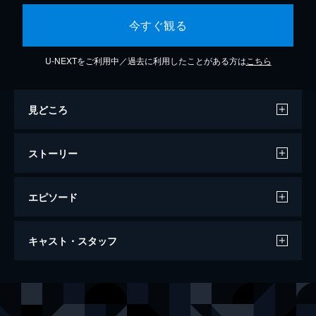
今すぐ観る
U-NEXTをご利用中／過去に利用したことがある方は
こちら
見どころ
ストーリー
エピソード
大菩薩峠 第二部
キャスト・スタッフ
105分
出演
机龍之助
片岡千恵蔵
宇津木兵馬
中村錦之助