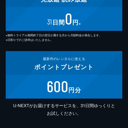
0
31
日間
円
※
※無料トライアル期間終了日の翌日が属する月から月額料金が発生します。
※日割りでのご請求はいたしません。
最新作の
レンタルに使える
ポイント
プレゼント
600
円分
U-NEXTがお届けするサービスを、31日間ゆっくりと
お試しください。