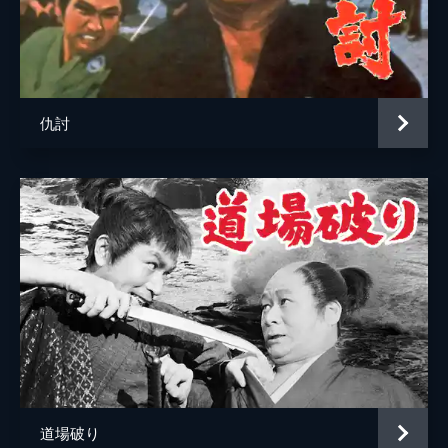
仇討
道場破り