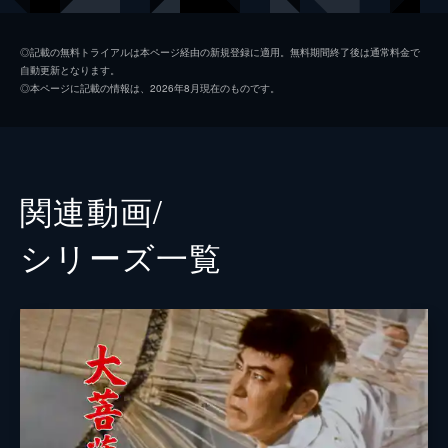
お浜
長谷川裕見子
◎記載の無料トライアルは本ページ経由の新規登録に適用。無料期間終了後は通常料金で
自動更新となります。
裏宿の七兵衛
月形龍之介
◎本ページに記載の情報は、2026年8月現在のものです。
お絹
浦里はるみ
お松
丘さとみ
神尾主膳
山形勲
関連動画/
与八
岸井明
シリーズ⼀覧
お徳
木暮実千代
与兵衛
市川小太夫
望月新太郎
里見浩太郎
米友
加賀邦男
お玉
星美智子