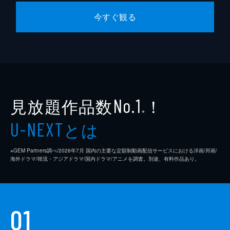
今すぐ観る
見放題作品数
！
No.1
※
とは
U-NEXT
※GEM Partners調べ/2026年7⽉ 国内の主要な定額制動画配信サービスにおける洋画/邦画/
海外ドラマ/韓流・アジアドラマ/国内ドラマ/アニメを調査。別途、有料作品あり。
01