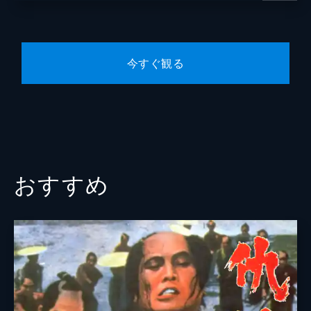
柴英三郎
原作
中里介山
今すぐ観る
音楽
深井史郎
製作
大川博
おすすめ