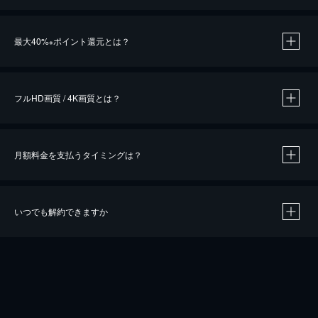
※
最大40%
ポイント還元とは？
※
※
作品によって必要なポイントが異なります。
フルHD画質 / 4K画質とは？
月額料金を支払うタイミングは？
※
40％ポイント還元の対象は、クレジットカード決済による作品の購入 / レンタルです。
※
iOSアプリのUコイン決済による作品の購入 / レンタルは、20％のポイント還元です。
※
還元の対象外となる決済方法や商品があります。くわしくは
こちら
をご確認ください。
いつでも解約できますか
こちら