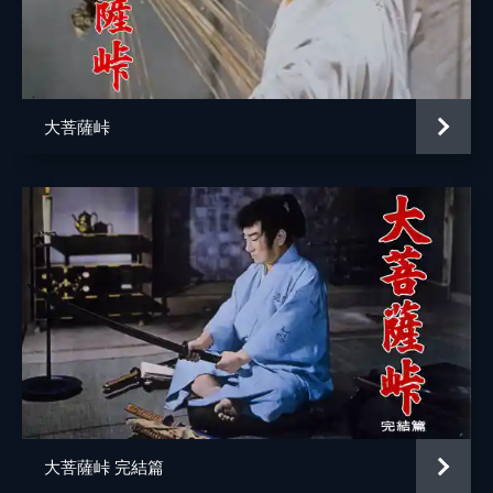
駒井能登守
東千代之介
金蔵
片岡栄二郎
道庵
左卜全
大菩薩峠
善市
上田吉二郎
お角
沢村貞子
がんりきの百蔵
河野秋武
望月宗兵衛
香川良介
蔵太郎
植木義晴
金六
水野浩
浦部勘兵衛
阿部九州男
監督
内田吐夢
大菩薩峠 完結篇
脚本
猪俣勝人