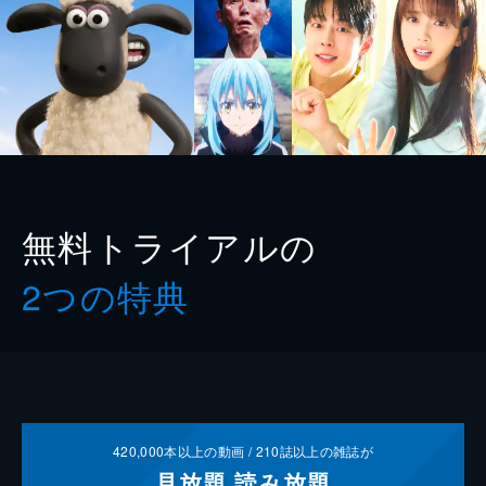
無料トライアルの
2つの特典
420,000
本以上の動画 /
210
誌以上の雑誌が
見放題
読み放題