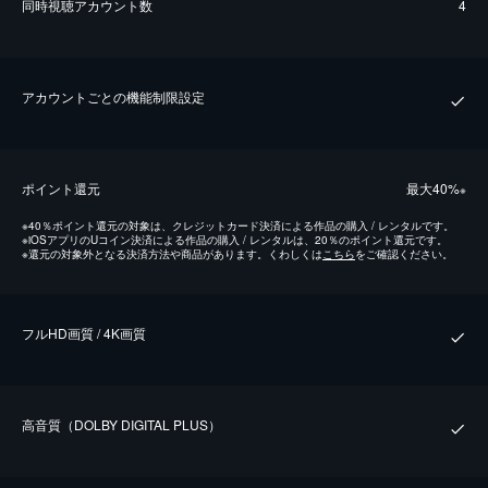
同時視聴アカウント数
4
アカウントごとの機能制限設定
ポイント還元
最⼤40%
※
※
40％ポイント還元の対象は、クレジットカード決済による作品の購入 / レンタルです。
※
iOSアプリのUコイン決済による作品の購入 / レンタルは、20％のポイント還元です。
※
還元の対象外となる決済方法や商品があります。くわしくは
こちら
をご確認ください。
フルHD画質 / 4K画質
⾼⾳質（DOLBY DIGITAL PLUS）