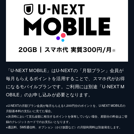
「U-NEXT MOBILE」はU-NEXTの「月額プラン」会員が
毎月もらえるポイントを活用することで、スマホ代がお得
になるモバイルプランです。ご利用には別途「U-NEXT M
OBILE」のお申し込みが必要となります。
※U-NEXTの月額プラン会員が毎月もらえる1,200円分のポイントを、U-NEXT MOBILEの
月額基本料の支払いに充てた場合。
※決済時において支払金額に相当するポイントを保有していない場合、差額分の料金はご登
録のクレジットカードでのお支払いとなります。
※通話料、SMS通信料、オプション（かけ放題など）の月額利用料は別途発生します。