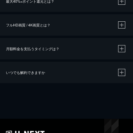
最大40%
ポイント還元とは？
※
※
作品によって必要なポイントが異なります。
フルHD画質 / 4K画質とは？
月額料金を支払うタイミングは？
※
40％ポイント還元の対象は、クレジットカード決済による作品の購入 / レンタルです。
※
iOSアプリのUコイン決済による作品の購入 / レンタルは、20％のポイント還元です。
※
還元の対象外となる決済方法や商品があります。くわしくは
こちら
をご確認ください。
いつでも解約できますか
こちら