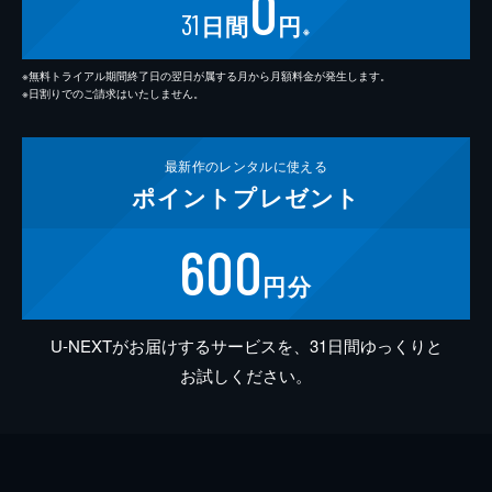
0
31
日間
円
※
※無料トライアル期間終了日の翌日が属する月から月額料金が発生します。
※日割りでのご請求はいたしません。
最新作の
レンタルに使える
ポイント
プレゼント
600
円分
U-NEXTがお届けするサービスを、31日間ゆっくりと
お試しください。