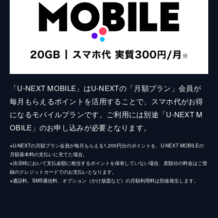
「U-NEXT MOBILE」はU-NEXTの「月額プラン」会員が
毎月もらえるポイントを活用することで、スマホ代がお得
になるモバイルプランです。ご利用には別途「U-NEXT M
OBILE」のお申し込みが必要となります。
※U-NEXTの月額プラン会員が毎月もらえる1,200円分のポイントを、U-NEXT MOBILEの
月額基本料の支払いに充てた場合。
※決済時において支払金額に相当するポイントを保有していない場合、差額分の料金はご登
録のクレジットカードでのお支払いとなります。
※通話料、SMS通信料、オプション（かけ放題など）の月額利用料は別途発生します。