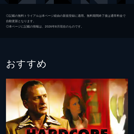
アニタ・パレンバーグ
◎記載の無料トライアルは本ページ経由の新規登録に適用。無料期間終了後は通常料金で
自動更新となります。
ミシェル・ブレトン
◎本ページに記載の情報は、2026年8月現在のものです。
監督
ドナルド・キャメル
ニコラス・ローグ
脚本
ドナルド・キャメル
おすすめ
音楽
ジャック・ニッチェ
製作
サンフォード・リーバソン