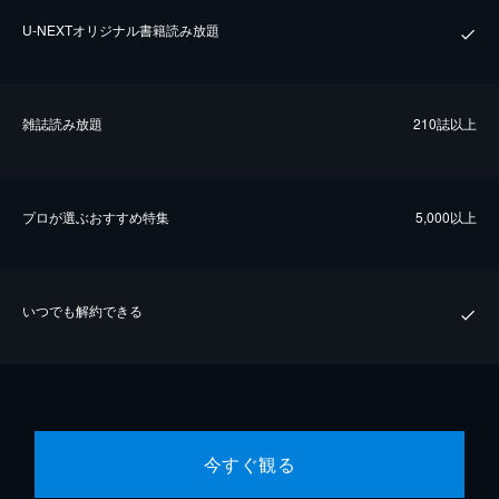
U-NEXTオリジナル書籍読み放題
雑誌読み放題
210誌以上
プロが選ぶおすすめ特集
5,000以上
いつでも解約できる
今すぐ観る