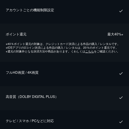
アカウントごとの機能制限設定
ポイント還元
最⼤40%
※
※
40％ポイント還元の対象は、クレジットカード決済による作品の購入 / レンタルです。
※
iOSアプリのUコイン決済による作品の購入 / レンタルは、20％のポイント還元です。
※
還元の対象外となる決済方法や商品があります。くわしくは
こちら
をご確認ください。
フルHD画質 / 4K画質
⾼⾳質（DOLBY DIGITAL PLUS）
テレビ / スマホ / PCなどに対応