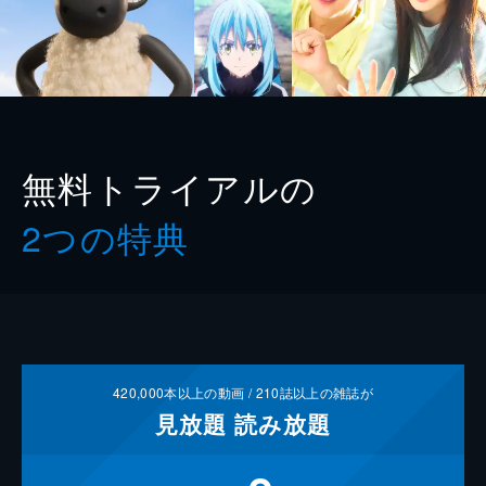
無料トライアルの
2つの特典
420,000
本以上の動画 /
210
誌以上の雑誌が
見放題
読み放題