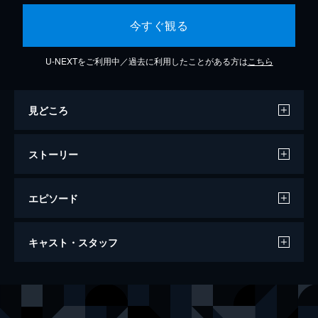
今すぐ観る
U-NEXTをご利用中／過去に利用したことがある方は
こちら
見どころ
ストーリー
エピソード
パフォーマンス／青春の罠
キャスト・スタッフ
106分
出演
ジェームズ・フォックス
ミック・ジャガー