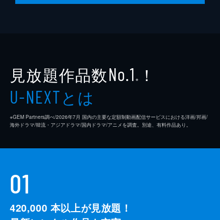
見放題作品数
！
No.1
※
とは
U-NEXT
※GEM Partners調べ/2026年7⽉ 国内の主要な定額制動画配信サービスにおける洋画/邦画/
海外ドラマ/韓流・アジアドラマ/国内ドラマ/アニメを調査。別途、有料作品あり。
01
420,000
本以上が見放題！