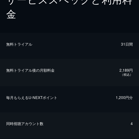
金
無料トライアル
31日間
無料トライアル後の⽉額料金
2,189円
（税込）
毎⽉もらえるU-NEXTポイント
1,200円分
同時視聴アカウント数
4