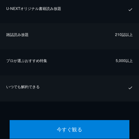
U-NEXTオリジナル書籍読み放題
雑誌読み放題
210誌以上
プロが選ぶおすすめ特集
5,000以上
いつでも解約できる
今すぐ観る