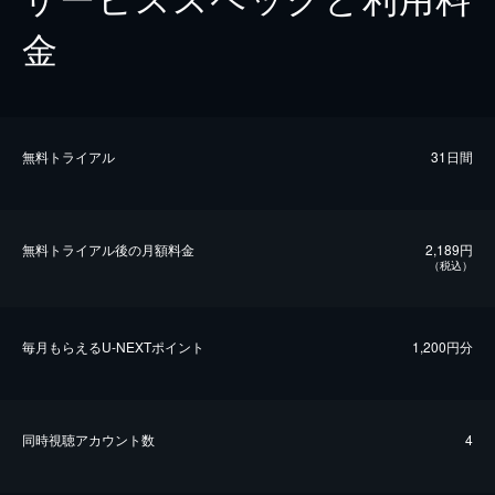
金
無料トライアル
31日間
無料トライアル後の⽉額料金
2,189円
（税込）
毎⽉もらえるU-NEXTポイント
1,200円分
同時視聴アカウント数
4