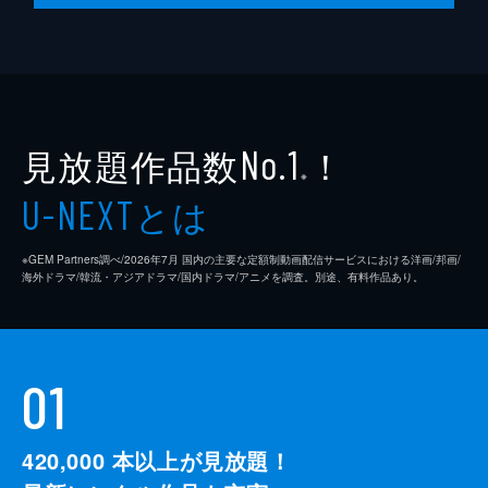
見放題作品数
！
No.1
※
とは
U-NEXT
※GEM Partners調べ/2026年7⽉ 国内の主要な定額制動画配信サービスにおける洋画/邦画/
海外ドラマ/韓流・アジアドラマ/国内ドラマ/アニメを調査。別途、有料作品あり。
01
420,000
本以上が見放題！