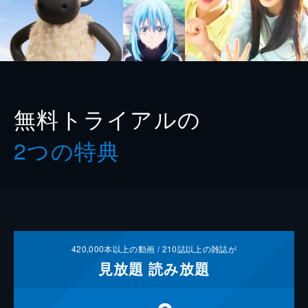
無料トライアルの
2つの特典
420,000
本以上の動画 /
210
誌以上の雑誌が
見放題
読み放題