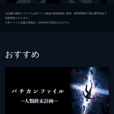
ジュリア・グラタンズ
◎記載の無料トライアルは本ページ経由の新規登録に適用。無料期間終了後は通常料金で
自動更新となります。
イヴァン・ル・ジャン
◎本ページに記載の情報は、2026年8月現在のものです。
ありすちゃん
白井サトル
監督
ティボルト・タークス
おすすめ
ウンノヨウジ
脚本
ティボルト・タークス