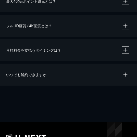
最大40%
ポイント還元とは？
※
※
作品によって必要なポイントが異なります。
フルHD画質 / 4K画質とは？
月額料金を支払うタイミングは？
※
40％ポイント還元の対象は、クレジットカード決済による作品の購入 / レンタルです。
※
iOSアプリのUコイン決済による作品の購入 / レンタルは、20％のポイント還元です。
※
還元の対象外となる決済方法や商品があります。くわしくは
こちら
をご確認ください。
いつでも解約できますか
こちら