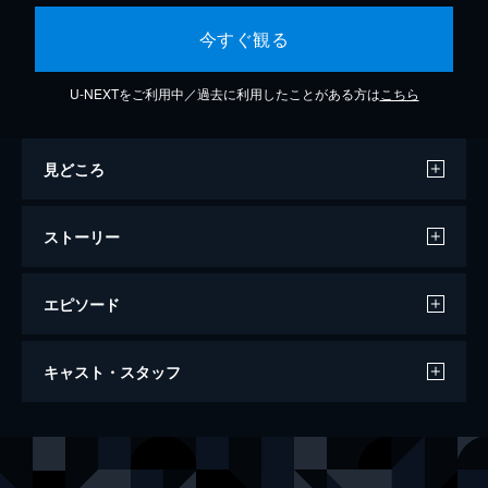
今すぐ観る
U-NEXTをご利用中／過去に利用したことがある方は
こちら
見どころ
ストーリー
エピソード
サロメ・デ・マートの世にも奇怪な物語
キャスト・スタッフ
59分
出演
サロメ・デ・マート
アンソニー・ダルシュ