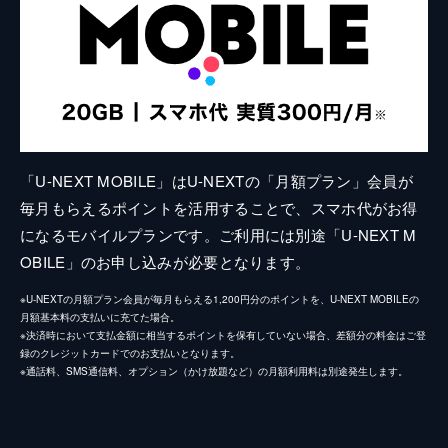
「U-NEXT MOBILE」はU-NEXTの「月額プラン」会員が
毎月もらえるポイントを活用することで、スマホ代がお得
になるモバイルプランです。ご利用には別途「U-NEXT M
OBILE」のお申し込みが必要となります。
※U-NEXTの月額プラン会員が毎月もらえる1,200円分のポイントを、U-NEXT MOBILEの
月額基本料の支払いに充てた場合。
※決済時において支払金額に相当するポイントを保有していない場合、差額分の料金はご登
録のクレジットカードでのお支払いとなります。
※通話料、SMS通信料、オプション（かけ放題など）の月額利用料は別途発生します。