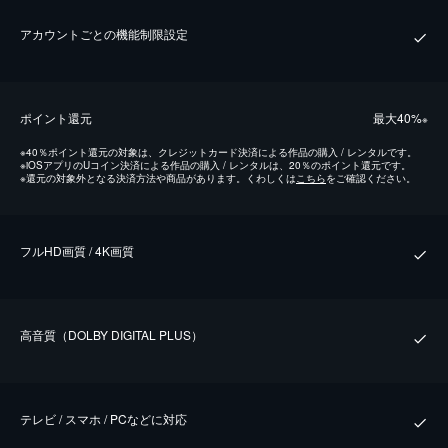
アカウントごとの機能制限設定
ポイント還元
最⼤40%
※
※
40％ポイント還元の対象は、クレジットカード決済による作品の購入 / レンタルです。
※
iOSアプリのUコイン決済による作品の購入 / レンタルは、20％のポイント還元です。
※
還元の対象外となる決済方法や商品があります。くわしくは
こちら
をご確認ください。
フルHD画質 / 4K画質
⾼⾳質（DOLBY DIGITAL PLUS）
テレビ / スマホ / PCなどに対応