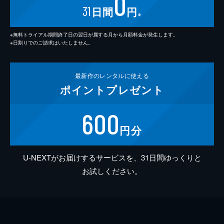
0
31
日間
円
※
※無料トライアル期間終了日の翌日が属する月から月額料金が発生します。
※日割りでのご請求はいたしません。
最新作の
レンタルに使える
ポイント
プレゼント
600
円分
U-NEXTがお届けするサービスを、31日間ゆっくりと
お試しください。