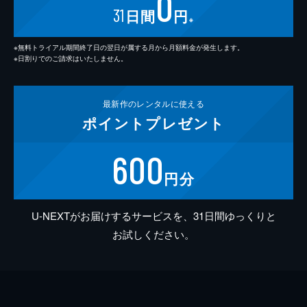
0
31
日間
円
※
※無料トライアル期間終了日の翌日が属する月から月額料金が発生します。
※日割りでのご請求はいたしません。
最新作の
レンタルに使える
ポイント
プレゼント
600
円分
U-NEXTがお届けするサービスを、31日間ゆっくりと
お試しください。