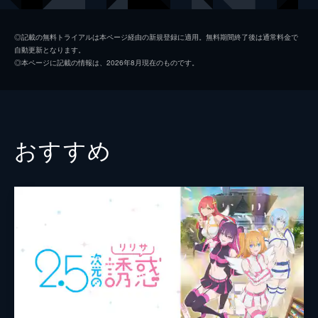
ゼンをしに出かけることになり...。
24分
桜井桃子
早見沙織
#2 うどん、ときどき満月
◎記載の無料トライアルは本ページ経由の新規登録に適用。無料期間終了後は通常料金で
自動更新となります。
風間、土方、大石は社人気ナンバー1の桜井
風間蒼太
土田玲央
◎本ページに記載の情報は、2026年8月現在のものです。
桃子の話で盛り上がっていた。双葉は桜井の
黒部夏美
青山玲菜
プロポーションと自分を重ね「武田先輩に女
性として見られていない...?」と思うように
桜井優人
堀江由衣
なる。終業後、双葉は夏美と買い物に行く。
24分
月城モナ
古賀葵
おすすめ
#3 そしてクリスマス
おじいちゃん
大塚明夫
もうすぐクリスマス。夏美に「誰かにプレゼ
ントあげたりするの?」と聞かれ、最初は迷
部長
青山穣
っていた双葉だったが、日頃お世話になって
いる武田へプレゼントを買うことに。クリス
大石
小田柿悠太
マス前夜、夏美から電話がかかってきて...。
土方
近藤孝行
24分
#4 そばにいてくれる人
監督
伊藤良太
双葉は風邪をひいてしまい仕事を休んでい
た。心細く思っていると、武田が見舞いにや
キャラクターデザイン
阿部慈光
ってくるが、今度は武田が風邪をひいてしま