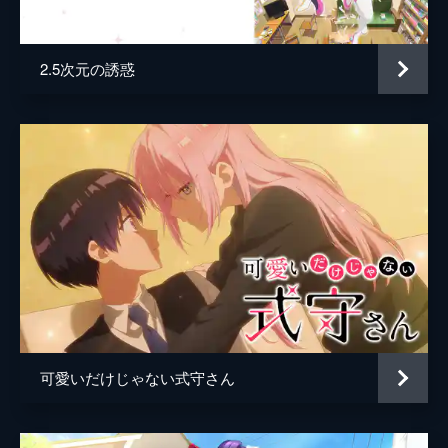
原作
しろまんた
った。今度は双葉が武田のお見舞いとお世話
をしに、武田の家へ行くことに。
音楽
堤博明
24分
2.5次元の誘惑
総作画監督
室田雄平
#5 バレンタイン交響曲
バレンタインシーズンが到来し、ざわつく男
吉川真帆
性陣。そんななか、ひそかに風間は街角で背
の高い男性と歩く桃子を見かけた。バレンタ
中川洋未
イン当日、桃子はどことなく元気のない風間
に気づきつつもチョコを渡すが...。
武藤幹
24分
アニメーション制作
動画工房
#6 双葉大好きおじいちゃん
祖父から雛人形の写真と共にと双葉へメッセ
ージが届く。偶然にも誕生日が一緒だという
ことを知った双葉と武田はお互いに花を買う
こと。そこへ、おじいちゃんが誕生日を祝う
ためにバイクで2人の前に現れる。
可愛いだけじゃない式守さん
24分
#7 いま、ここで
持久走の練習をしていた優人は夏美とたまた