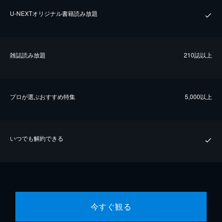
U-NEXTオリジナル書籍読み放題
雑誌読み放題
210誌以上
プロが選ぶおすすめ特集
5,000以上
いつでも解約できる
今すぐ観る