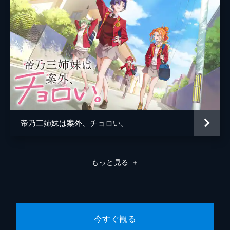
ま出会う。優人は「運動が苦手だから迷惑に
なる」という理由でバスケ部への入部をため
らっていることを夏美に話し始める。夏美に
も過去知られざるエピソードがあった。
24分
#8 それぞれの休日
掃除、ビジネス書を読む、ヨガレッスンな
ど、3連休を有意義に過ごすための予定を入
れていた双葉。だが、ひょんなことから武田
が家に来て一緒に過ごすことに。一方、桃子
と風間は水族館デートを楽しんでいたが...。
帝乃三姉妹は案外、チョロい。
24分
#9 ウキウキ夏休み
双葉、武田、桃子、風間、夏美、優人たちは
もっと見る
＋
週末を使って一泊、海へ遊びに行くことに。
ビーチバレーをしたり、スイカ割りをしたり
楽しむ一同。夜、みんなで花火をしている
と、優人が何か思い悩んでいるようで...。
24分
今すぐ観る
#10 秋、あるいは日常の日々