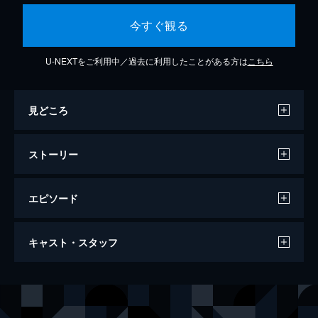
今すぐ観る
U-NEXTをご利用中／過去に利用したことがある方は
こちら
見どころ
ストーリー
エピソード
#1 お互いの歩幅
キャスト・スタッフ
糸巻商事に勤める、入社2年目の五十嵐双
葉。会社の先輩・武田晴海は双葉に対し子供
のような扱いをしていて、うざがられてい
声の出演
五十嵐双葉
楠木ともり
た。そんななか、双葉と武田は取引先へプレ
武田晴海
武内駿輔