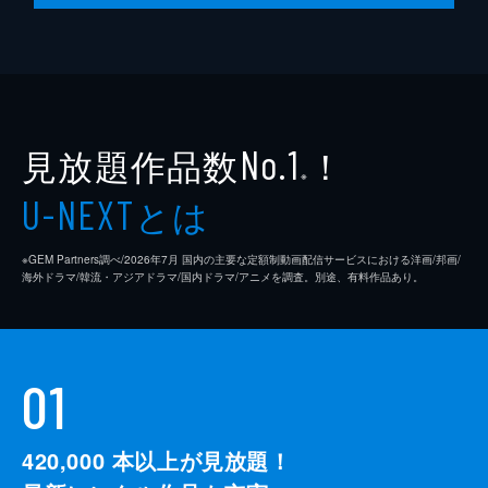
たまたま公園の近くを歩いていた風間は、バ
スケットコートでシュートの練習をしている
優人を見つけ、教えてあげることに。また教
えてあげる約束をしたことを桃子に話すと、
彼女も見にいきたいと言い出し...。
24分
見放題作品数
！
No.1
※
とは
U-NEXT
※GEM Partners調べ/2026年7⽉ 国内の主要な定額制動画配信サービスにおける洋画/邦画/
海外ドラマ/韓流・アジアドラマ/国内ドラマ/アニメを調査。別途、有料作品あり。
01
420,000
本以上が見放題！