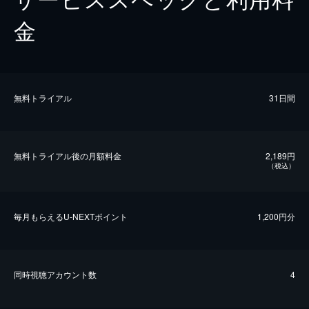
金
無料トライアル
31日間
無料トライアル後の⽉額料金
2,189円
（税込）
毎⽉もらえるU-NEXTポイント
1,200円分
同時視聴アカウント数
4