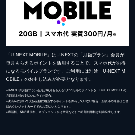
「U-NEXT MOBILE」はU-NEXTの「月額プラン」会員が
毎月もらえるポイントを活用することで、スマホ代がお得
になるモバイルプランです。ご利用には別途「U-NEXT M
OBILE」のお申し込みが必要となります。
※U-NEXTの月額プラン会員が毎月もらえる1,200円分のポイントを、U-NEXT MOBILEの
月額基本料の支払いに充てた場合。
※決済時において支払金額に相当するポイントを保有していない場合、差額分の料金はご登
録のクレジットカードでのお支払いとなります。
※通話料、SMS通信料、オプション（かけ放題など）の月額利用料は別途発生します。