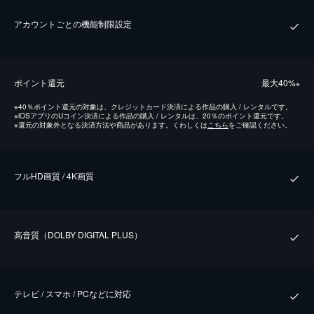
アカウントごとの機能制限設定
ポイント還元
最⼤40%
※
※
40％ポイント還元の対象は、クレジットカード決済による作品の購入 / レンタルです。
※
iOSアプリのUコイン決済による作品の購入 / レンタルは、20％のポイント還元です。
※
還元の対象外となる決済方法や商品があります。くわしくは
こちら
をご確認ください。
フルHD画質 / 4K画質
⾼⾳質（DOLBY DIGITAL PLUS）
テレビ / スマホ / PCなどに対応