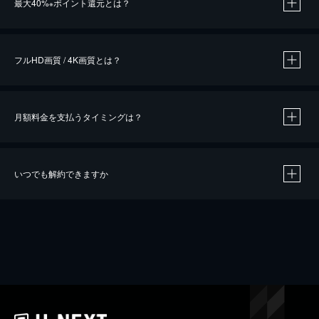
最大40%
ポイント還元とは？
※
※
作品によって必要なポイントが異なります。
フルHD画質 / 4K画質とは？
月額料金を支払うタイミングは？
※
40％ポイント還元の対象は、クレジットカード決済による作品の購入 / レンタルです。
※
iOSアプリのUコイン決済による作品の購入 / レンタルは、20％のポイント還元です。
※
還元の対象外となる決済方法や商品があります。くわしくは
こちら
をご確認ください。
いつでも解約できますか
こちら