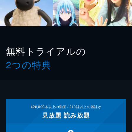
無料トライアルの
2つの特典
420,000
本以上の動画 /
210
誌以上の雑誌が
見放題
読み放題