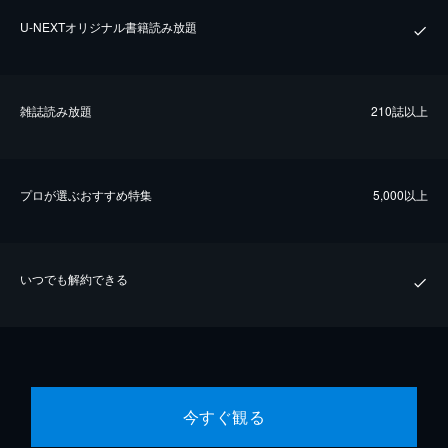
U-NEXTオリジナル書籍読み放題
雑誌読み放題
210誌以上
プロが選ぶおすすめ特集
5,000以上
いつでも解約できる
今すぐ観る