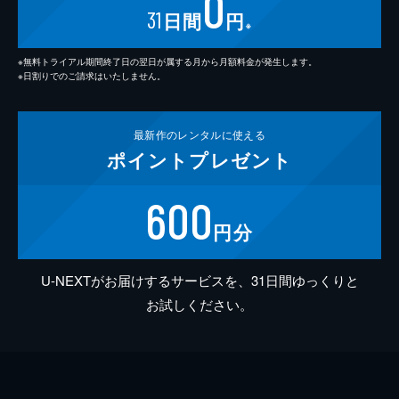
0
31
日間
円
※
※無料トライアル期間終了日の翌日が属する月から月額料金が発生します。
※日割りでのご請求はいたしません。
最新作の
レンタルに使える
ポイント
プレゼント
600
円分
U-NEXTがお届けするサービスを、31日間ゆっくりと
お試しください。