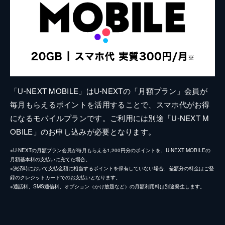
「U-NEXT MOBILE」はU-NEXTの「月額プラン」会員が
毎月もらえるポイントを活用することで、スマホ代がお得
になるモバイルプランです。ご利用には別途「U-NEXT M
OBILE」のお申し込みが必要となります。
※U-NEXTの月額プラン会員が毎月もらえる1,200円分のポイントを、U-NEXT MOBILEの
月額基本料の支払いに充てた場合。
※決済時において支払金額に相当するポイントを保有していない場合、差額分の料金はご登
録のクレジットカードでのお支払いとなります。
※通話料、SMS通信料、オプション（かけ放題など）の月額利用料は別途発生します。