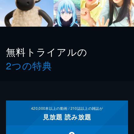
無料トライアルの
2つの特典
420,000
本以上の動画 /
210
誌以上の雑誌が
見放題
読み放題