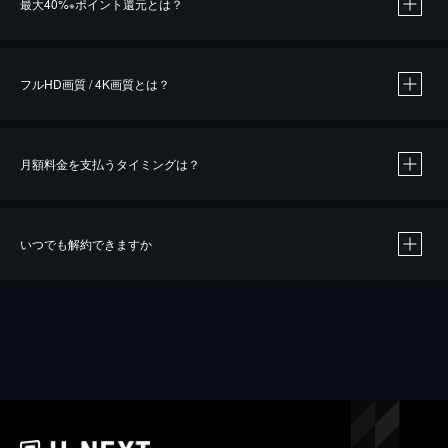
最大40%
ポイント還元とは？
※
※
作品によって必要なポイントが異なります。
フルHD画質 / 4K画質とは？
月額料金を支払うタイミングは？
※
40％ポイント還元の対象は、クレジットカード決済による作品の購入 / レンタルです。
※
iOSアプリのUコイン決済による作品の購入 / レンタルは、20％のポイント還元です。
※
還元の対象外となる決済方法や商品があります。くわしくは
こちら
をご確認ください。
いつでも解約できますか
こちら