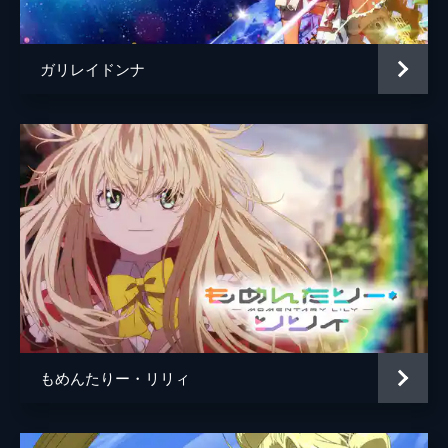
キャップ
葉山翔太
爆上げシチュエーションを逃すはずもなく、
ふたつ返事で電池少女となる。細道は彼女の
ポチャ
金子隼人
パイロット兼マネージャーとなり...。
ガリレイドンナ
24分
田中ナスターシャ
水瀬いのり
#05 なんてったって（誰が何と言おうと）
監督
安藤正臣
私はアイドル！
初出動での敗退に加え、ファンも離れてしま
キャラクターデザイン
黒澤桂子
った夕紀はアイドルを卒業すると言い出し、
アラハバキを去ってしまう。マネージャーと
原作
伽藍堂
して連れ戻しに向かう細道だったが、気持ち
キャラクター原案
渡辺明夫
は変わらないと突っぱねられてしまい...。
24分
音楽
白戸佑輔
#06 今明かそう（聞いてないけど）アキバ
黙示録！
総作画監督
黒澤桂子
束の間の平和が訪れ、思い思いに過ごす電池
アニメーション制作
Lerche
少女たち。そこへ極秘に入手が成功した真国
もめんたりー・リリィ
のプロパガンダ映像が届く。幻国の人々を一
方的に述べる映像に憤慨する一同だが、細道
は真国の言い分にも一理あると思っていた。
24分