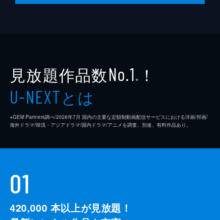
アラハバキの活動を宣伝するという逆の結果
に。
24分
#10 見たか！（裏切りの）大逆転！
対峙するアカツキと細道。その裏で、りんと
ハヤテもお互いの正体を知らずに秋葉原を散
見放題作品数
！
No.1
策していた。そこで夕紀のゲリラライブを目
※
にしたハヤテは、真国軍人として電波ジャッ
とは
U-NEXT
ク事件の犯人である有紀夕紀の逮捕に動く。
24分
※GEM Partners調べ/2026年7⽉ 国内の主要な定額制動画配信サービスにおける洋画/邦画/
海外ドラマ/韓流・アジアドラマ/国内ドラマ/アニメを調査。別途、有料作品あり。
01
420,000
本以上が見放題！