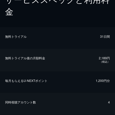
金
無料トライアル
31日間
無料トライアル後の⽉額料金
2,189円
（税込）
毎⽉もらえるU-NEXTポイント
1,200円分
同時視聴アカウント数
4