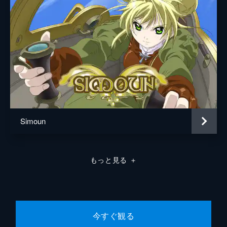
#07 （出てこい！）箱入り生活のススメ！
行方不明だった第三の電池少女にして、天才
ハッカー「ワードニャ」の異名を持つ黒木ミ
サが戻ってきた。だが、帰還早々、充電部屋
に引きこもってしまい、りんも夕紀もときめ
きエネルギーが充電できなくなってしまう。
24分
#08 （ようこそ！）箱入り生活のススメ！
ダンジョンに取り残された細道は絶体絶命の
ピンチに。彼がいないと、ガランドールの真
Simoun
の力を発揮することができない。ヤクモに対
してなんとか時間稼ぎを試みるバルザックの
裏で、ミサは細道救助に向かう。
もっと見る
＋
24分
#09 今明かそう（笑止）アキバ黙示録！
真国軍上層部より、幻国統一の遅れを指摘さ
れるアカツキは、幻国の国民が好きらしい
「24時間マラソン」にて心を掴む作戦に出
今すぐ観る
る。だが、アラハバキの電波ジャックにより