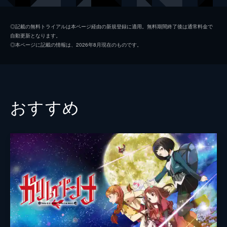
を巨大人型兵器「ガランドール」が救う。
24分
蒼葉夕紀
鈴木愛奈
#02 君を （なんとか）信じたい！！
◎記載の無料トライアルは本ページ経由の新規登録に適用。無料期間終了後は通常料金で
自動更新となります。
新宿を追われ、秋葉原へ逃れてきた細道た
黒木ミサ
井澤詩織
◎本ページに記載の情報は、2026年8月現在のものです。
ち。反政府組織「アラハバキ」のアジトの本
東雲アカツキ
寺島拓篤
部に招かれた細道は、パイロット適合者とし
て認められ、勝手に雇用されてしまう。細道
真神ハヤテ
日高里菜
は仕事と割り切り、りんに接触を試みる。
24分
佐斯神ムサシ
藤井ゆきよ
おすすめ
#03 見たか！（まさかの）大逆転！！
神水流ヤクモ
下地紫野
心を閉ざして意識を失ってしまったりんに接
触をするため、細道は深層心理へサイコダイ
バルザック山田
杉田智和
ブを試みる。そこはザバーンのヒーローショ
ー会場だった。そこで、細道とりんは人質と
神楽坂ミミ
豊崎愛生
して捕らえられてしまい...。
宗方安寿
福地教光
24分
#04 なんてったって（日本最後の）私はア
鵜飼
松田健一郎
イドル！
第二の電池少女、蒼葉夕紀を見つけ出したア
メガネ
水島大宙
ラハバキ。地下アイドルである彼女は、人気