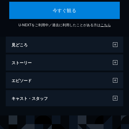
今すぐ観る
U-NEXTをご利用中／過去に利用したことがある方は
こちら
見どころ
ストーリー
エピソード
#01 きみと（出来れば）逆転したい！
キャスト・スタッフ
何ごとにも空っぽな自分に目を背けながら、
娯楽に溺れる街、歌舞伎町で闇営業のホスト
をしていた久導細道。ある日、ついに真国政
声の出演
久導細道
山下誠一郎
府の摘発を受けることに。絶体絶命のピンチ
赤城りん
ファイルーズあい