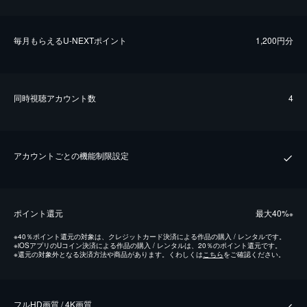
毎⽉もらえるU-NEXTポイント
1,200円分
同時視聴アカウント数
4
アカウントごとの機能制限設定
ポイント還元
最⼤40%
※
※
40％ポイント還元の対象は、クレジットカード決済による作品の購入 / レンタルです。
※
iOSアプリのUコイン決済による作品の購入 / レンタルは、20％のポイント還元です。
※
還元の対象外となる決済方法や商品があります。くわしくは
こちら
をご確認ください。
フルHD画質 / 4K画質