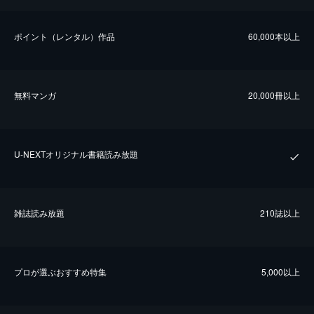
ポイント（レンタル）作品
60,000本以上
無料マンガ
20,000冊以上
U-NEXTオリジナル書籍読み放題
雑誌読み放題
210誌以上
プロが選ぶおすすめ特集
5,000以上