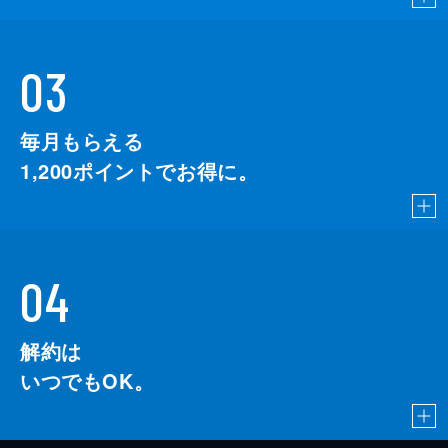
03
毎月もらえる
1,200
ポイントでお得に。
04
解約は
いつでもOK。