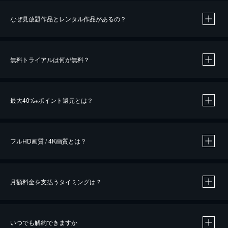
なぜ見放題作品とレンタル作品があるの？
無料トライアルは何が無料？
※
最大40%
ポイント還元とは？
※
※
作品によって必要なポイントが異なります。
フルHD画質 / 4K画質とは？
月額料金を支払うタイミングは？
※
40％ポイント還元の対象は、クレジットカード決済による作品の購入 / レンタルです。
※
iOSアプリのUコイン決済による作品の購入 / レンタルは、20％のポイント還元です。
※
還元の対象外となる決済方法や商品があります。くわしくは
こちら
をご確認ください。
いつでも解約できますか