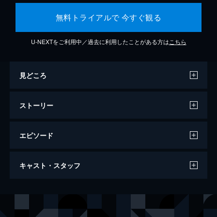
無料トライアルで 今すぐ観る
U-NEXTをご利用中／過去に利用したことがある方は
こちら
見どころ
ストーリー
エピソード
ブルース・ブラザース２０００
キャスト・スタッフ
124分
出演
ダン・エイクロイド
ジョン・グッドマン