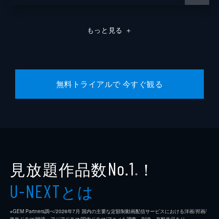
もっと見る
＋
無料トライアルで 今すぐ観る
見放題作品数
！
No.1
※
とは
U-NEXT
※GEM Partners調べ/2026年7⽉ 国内の主要な定額制動画配信サービスにおける洋画/邦画/
海外ドラマ/韓流・アジアドラマ/国内ドラマ/アニメを調査。別途、有料作品あり。