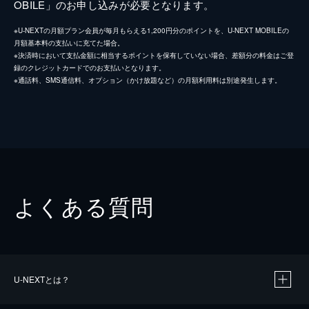
OBILE」のお申し込みが必要となります。
※U-NEXTの月額プラン会員が毎月もらえる1,200円分のポイントを、U-NEXT MOBILEの
月額基本料の支払いに充てた場合。
※決済時において支払金額に相当するポイントを保有していない場合、差額分の料金はご登
録のクレジットカードでのお支払いとなります。
※通話料、SMS通信料、オプション（かけ放題など）の月額利用料は別途発生します。
よくある質問
U-NEXTとは？