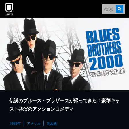
本文へスキップ
伝説のブルース・ブラザースが帰ってきた！豪華キャ
スト共演のアクションコメディ
1998年
アメリカ
見放題