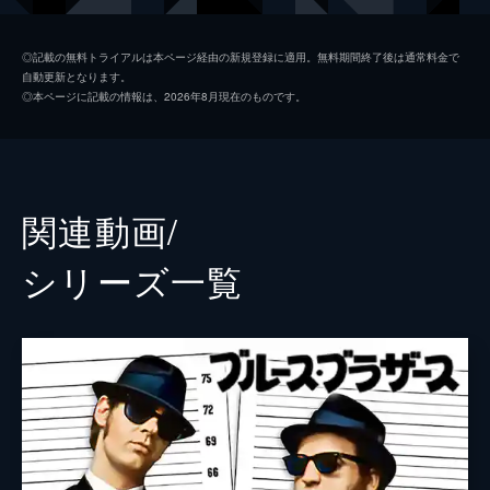
ジョー・モートン
◎記載の無料トライアルは本ページ経由の新規登録に適用。無料期間終了後は通常料金で
自動更新となります。
Ｊ・エヴァン・ボニファント
◎本ページに記載の情報は、2026年8月現在のものです。
ニア・ピープルズ
キャスリーン・フリーマン
エリカ・バドゥ
関連動画/
ジェームズ・ブラウン
シリーズ⼀覧
アレサ・フランクリン
Ｂ・Ｂ・キング
スティーヴ・ローレンス
監督
ジョン・ランディス
脚本
ダン・エイクロイド