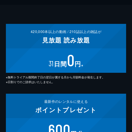
420,000
本以上の動画 /
210
誌以上の雑誌が
見放題
読み放題
0
31
日間
円
※
※無料トライアル期間終了日の翌日が属する月から月額料金が発生します。
※日割りでのご請求はいたしません。
最新作の
レンタルに使える
ポイント
プレゼント
600