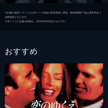
ダイアン・レイン
◎記載の無料トライアルは本ページ経由の新規登録に適用。無料期間終了後は通常料金で
自動更新となります。
デニス・ホッパー
◎本ページに記載の情報は、2026年8月現在のものです。
ダイアナ・スカーウィッド
ヴィンセント・スパーノ
ニコラス・ケイジ
おすすめ
クリストファー・ペン
ラリー・フィッシュバーン
トム・ウェイツ
ソフィア・コッポラ
デブラ・フューアー
ヘザー・ランゲンカンプ