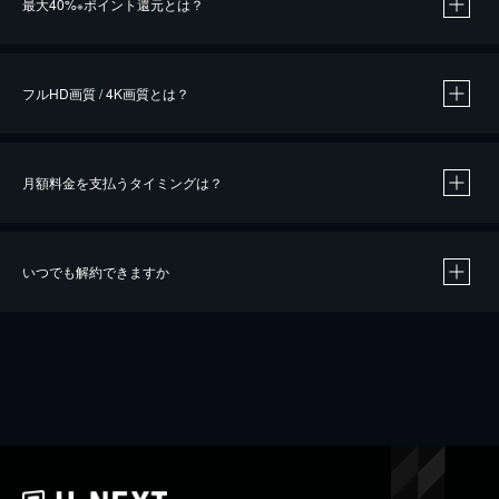
最大40%
ポイント還元とは？
※
※
作品によって必要なポイントが異なります。
フルHD画質 / 4K画質とは？
月額料金を支払うタイミングは？
※
40％ポイント還元の対象は、クレジットカード決済による作品の購入 / レンタルです。
※
iOSアプリのUコイン決済による作品の購入 / レンタルは、20％のポイント還元です。
※
還元の対象外となる決済方法や商品があります。くわしくは
こちら
をご確認ください。
いつでも解約できますか
こちら