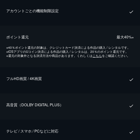
アカウントごとの機能制限設定
ポイント還元
最⼤40%
※
※
40％ポイント還元の対象は、クレジットカード決済による作品の購入 / レンタルです。
※
iOSアプリのUコイン決済による作品の購入 / レンタルは、20％のポイント還元です。
※
還元の対象外となる決済方法や商品があります。くわしくは
こちら
をご確認ください。
フルHD画質 / 4K画質
⾼⾳質（DOLBY DIGITAL PLUS）
テレビ / スマホ / PCなどに対応