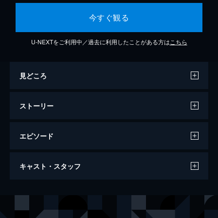
今すぐ観る
U-NEXTをご利用中／過去に利用したことがある方は
こちら
見どころ
ストーリー
エピソード
ランブルフィッシュ
キャスト・スタッフ
94分
出演
マット・ディロン
ミッキー・ローク