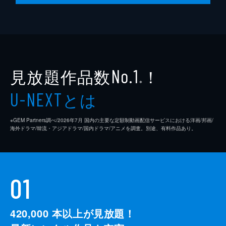
見放題作品数
！
No.1
※
とは
U-NEXT
※GEM Partners調べ/2026年7⽉ 国内の主要な定額制動画配信サービスにおける洋画/邦画/
海外ドラマ/韓流・アジアドラマ/国内ドラマ/アニメを調査。別途、有料作品あり。
01
420,000
本以上が見放題！