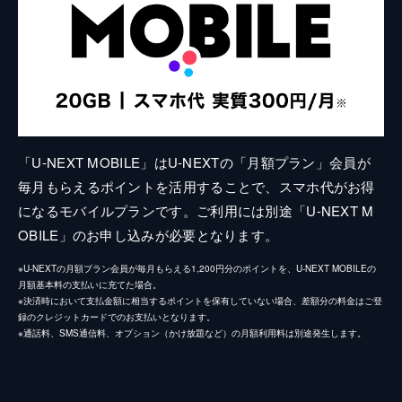
「U-NEXT MOBILE」はU-NEXTの「月額プラン」会員が
毎月もらえるポイントを活用することで、スマホ代がお得
になるモバイルプランです。ご利用には別途「U-NEXT M
OBILE」のお申し込みが必要となります。
※U-NEXTの月額プラン会員が毎月もらえる1,200円分のポイントを、U-NEXT MOBILEの
月額基本料の支払いに充てた場合。
※決済時において支払金額に相当するポイントを保有していない場合、差額分の料金はご登
録のクレジットカードでのお支払いとなります。
※通話料、SMS通信料、オプション（かけ放題など）の月額利用料は別途発生します。