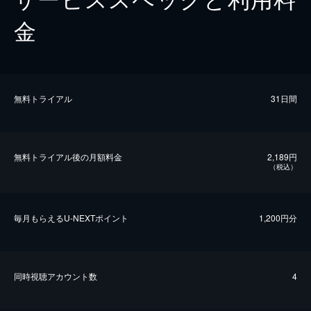
金
無料トライアル
31日間
無料トライアル後の⽉額料金
2,189円
（税込）
毎⽉もらえるU-NEXTポイント
1,200円分
同時視聴アカウント数
4