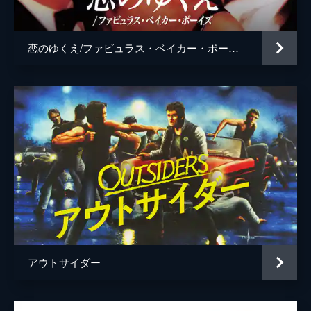
監督
フランシス・フォード・コッポラ
脚本
Ｓ・Ｅ・ヒントン
恋のゆくえ/ファビュラス・ベイカー・ボーイズ
フランシス・フォード・コッポラ
原作
Ｓ・Ｅ・ヒントン
音楽
スチュワート・コープランド
アウトサイダー