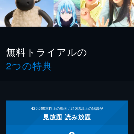
無料トライアルの
2つの特典
420,000
本以上の動画 /
210
誌以上の雑誌が
見放題
読み放題