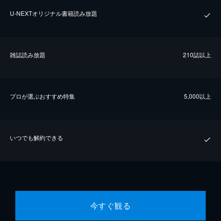
U-NEXTオリジナル書籍読み放題
雑誌読み放題
210誌以上
プロが選ぶおすすめ特集
5,000以上
いつでも解約できる
今すぐ観る