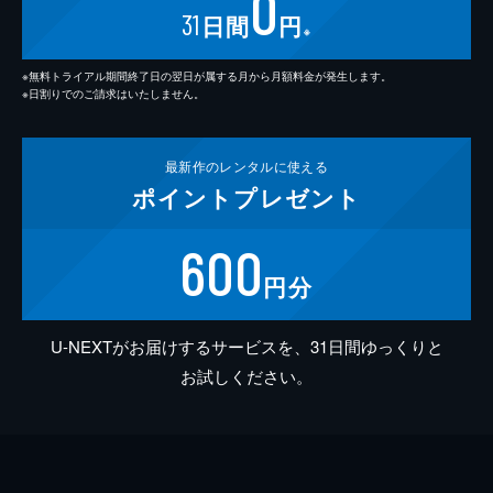
0
31
日間
円
※
※無料トライアル期間終了日の翌日が属する月から月額料金が発生します。
※日割りでのご請求はいたしません。
最新作の
レンタルに使える
ポイント
プレゼント
600
円分
U-NEXTがお届けするサービスを、31日間ゆっくりと
お試しください。