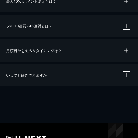
最大40%
ポイント還元とは？
※
※
作品によって必要なポイントが異なります。
フルHD画質 / 4K画質とは？
月額料金を支払うタイミングは？
※
40％ポイント還元の対象は、クレジットカード決済による作品の購入 / レンタルです。
※
iOSアプリのUコイン決済による作品の購入 / レンタルは、20％のポイント還元です。
※
還元の対象外となる決済方法や商品があります。くわしくは
こちら
をご確認ください。
いつでも解約できますか
こちら