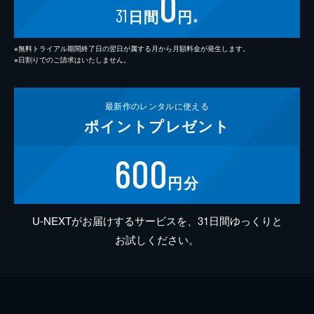
0
31
日間
円
※
※無料トライアル期間終了日の翌日が属する月から月額料金が発生します。
※日割りでのご請求はいたしません。
最新作の
レンタルに使える
ポイント
プレゼント
600
円分
U-NEXTがお届けするサービスを、31日間ゆっくりと
お試しください。