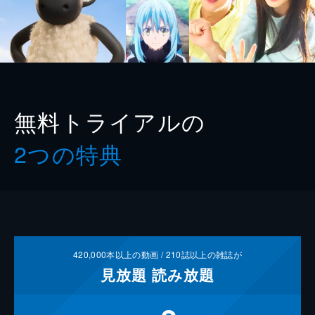
無料トライアルの
2つの特典
420,000
本以上の動画 /
210
誌以上の雑誌が
見放題
読み放題