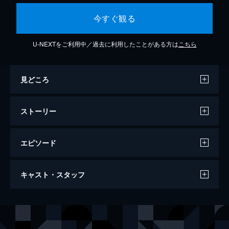
今すぐ観る
U-NEXTをご利用中／過去に利用したことがある方は
こちら
見どころ
ストーリー
エピソード
スローターハウス５
キャスト・スタッフ
103分
出演
ビリー・ピルグリム
マイケル・サックス
エドガー・ダービー
ユージン・ロッシュ