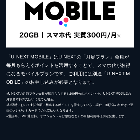
「U-NEXT MOBILE」はU-NEXTの「月額プラン」会員が
毎月もらえるポイントを活用することで、スマホ代がお得
になるモバイルプランです。ご利用には別途「U-NEXT M
OBILE」のお申し込みが必要となります。
※U-NEXTの月額プラン会員が毎月もらえる1,200円分のポイントを、U-NEXT MOBILEの
月額基本料の支払いに充てた場合。
※決済時において支払金額に相当するポイントを保有していない場合、差額分の料金はご登
録のクレジットカードでのお支払いとなります。
※通話料、SMS通信料、オプション（かけ放題など）の月額利用料は別途発生します。