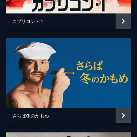
リチャード・シャール
スタン・ゴットリーブ
カプリコン・１
ルシル・ベンソン
監督
ジョージ・ロイ・ヒル
脚本
スティーヴン・ゲラー
原作
カート・ヴォネガット・Ｊｒ
音楽
グレン・グールド
製作
ポール・モナシュ
さらば冬のかもめ