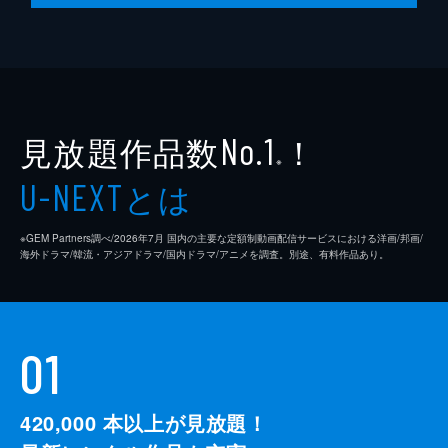
見放題作品数
！
No.1
※
とは
U-NEXT
※GEM Partners調べ/2026年7⽉ 国内の主要な定額制動画配信サービスにおける洋画/邦画/
海外ドラマ/韓流・アジアドラマ/国内ドラマ/アニメを調査。別途、有料作品あり。
01
420,000
本以上が見放題！