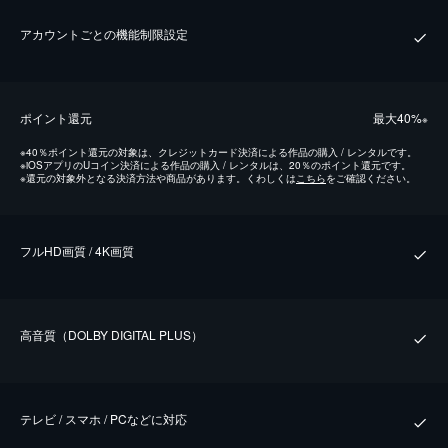
アカウントごとの機能制限設定
ポイント還元
最⼤40%
※
※
40％ポイント還元の対象は、クレジットカード決済による作品の購入 / レンタルです。
※
iOSアプリのUコイン決済による作品の購入 / レンタルは、20％のポイント還元です。
※
還元の対象外となる決済方法や商品があります。くわしくは
こちら
をご確認ください。
フルHD画質 / 4K画質
⾼⾳質（DOLBY DIGITAL PLUS）
テレビ / スマホ / PCなどに対応