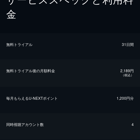
金
無料トライアル
31日間
無料トライアル後の⽉額料金
2,189円
（税込）
毎⽉もらえるU-NEXTポイント
1,200円分
同時視聴アカウント数
4