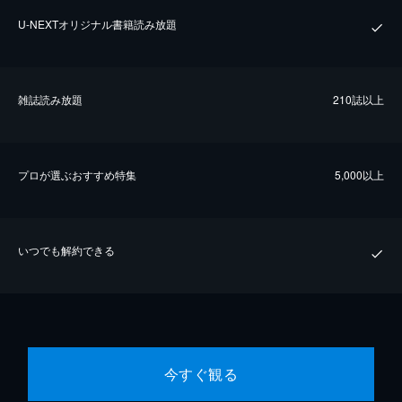
U-NEXTオリジナル書籍読み放題
雑誌読み放題
210誌以上
プロが選ぶおすすめ特集
5,000以上
いつでも解約できる
今すぐ観る