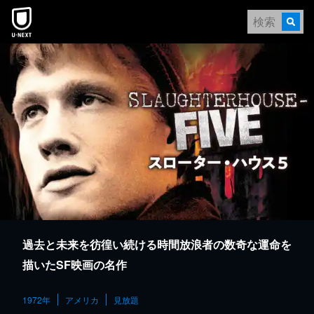
本文へスキップ
過去と未来を彷徨い続ける時間放浪者の数奇な運命を
描いたSF映画の名作
1972年
アメリカ
見放題