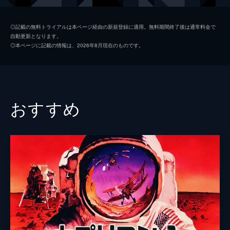
ポール・ラザロ
ロン・リーブマン
◎記載の無料トライアルは本ページ経由の新規登録に適用。無料期間終了後は通常料金で
自動更新となります。
ヴァレンシア・マーブル・ピルグリム
シャロン・ガンス
◎本ページに記載の情報は、2026年8月現在のものです。
モンタナ・ワイルドハック
ヴァレリー・ペリン
バーバラ・ピルグリム
ホリー・ニア
ロバート・ピルグリム
ペリー・キング
おすすめ
ローランド・ウェアリー
ケヴィン・コンウェイ
フレデリック・レデブール
ニック・ベル
ソレル・ブーク
ロバーツ・ブロッサム
ジョン・デナー