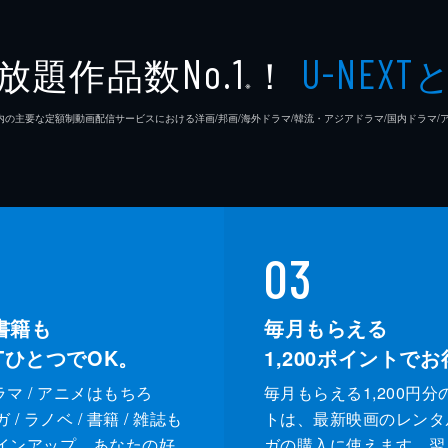
小西啓
放題作品数
！
No.1
U-NEXT
※
勝股英
26年7⽉ 国内の主要な定額制動画配信サービスにおける洋画/邦画/海外ドラマ/韓流・アジアドラマ/国内ドラ
黒田康
國枝信
五十嵐
03
書籍も
毎月もらえる
XTひとつでOK。
1,200
ポイントでお
ドラマ / アニメはもちろ
毎月もらえる1,200円分
/ ラノベ / 書籍 / 雑誌も
トは、最新映画のレンタ
インアップ。あなたの好
ガの購入に使えます。翌