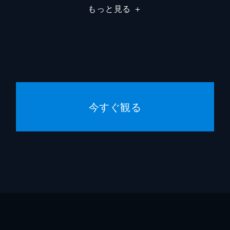
もっと見る
＋
フランちゃん
野水伊
平尾隆
平尾隆
杉谷庄
今すぐ観る
松隈ケ
居村健
CLAP
菊池剛
青柳昌