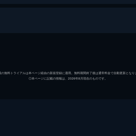
ジーン・フィニ
清水尋
ジョエル・ダヴィドヴィッチ・ポンポネット（ポンポさん）
小原好
載の無料トライアルは本ページ経由の新規登録に適用。無料期間終了後は通常料金で自動更新となり
◎本ページに記載の情報は、2026年8月現在のものです。
ナタリー・ウッドワード
大谷凜
ミスティア
加隈亜
マーティン・ブラドック
大塚明
アラン
木島隆