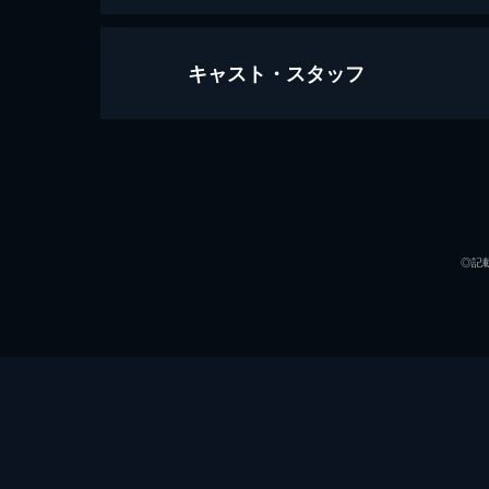
キャスト・スタッフ
映画大好きポンポさん
94分
声の出演
◎記