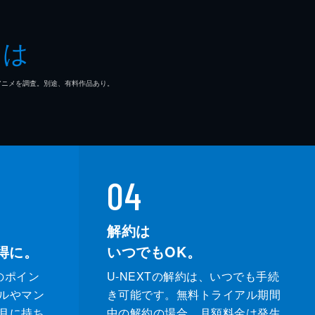
介
とは
夫
マ/アニメを調査。別途、有料作品あり。
太
吾
淳之
04
解約は
得に。
いつでもOK。
のポイン
U-NEXTの解約は、いつでも手続
ルやマン
き可能です。無料トライアル期間
月に持ち
中の解約の場合、月額料金は発生