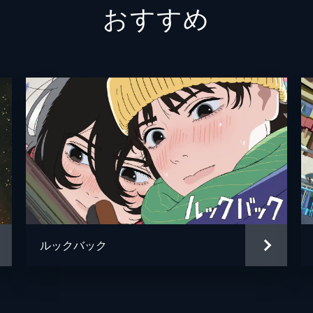
おすすめ
上司
小山力
コルベット
坂巻学
ペーターゼン
小形満
ナイジャ
宇垣秀
マイルズ
高橋伸
ノラ
清水彩
ナタリーの祖母
谷育子
ルックバック
コルトマン
永野善
頭取
大林隆