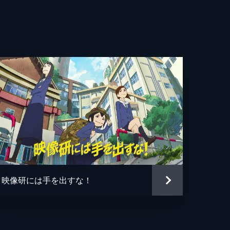
也
成
也
香
映像研には手を出すな！
一
介