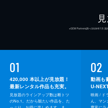
見
※GEM Partners調べ/20
01
02
420,000
本以上が見放題！
動画も
最新レンタル作品も充実。
U-NE
見放題のラインアップ数は断トツ
映画 / 
のNo.1。だから観たい作品を、た
ん、マンガ 
っぷり、お得に楽しめます。ま
豊富にラ