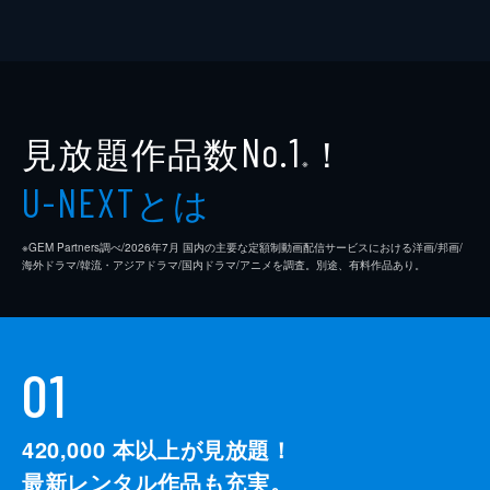
見放題作品数
！
No.1
※
とは
U-NEXT
※GEM Partners調べ/2026年7⽉ 国内の主要な定額制動画配信サービスにおける洋画/邦画/
海外ドラマ/韓流・アジアドラマ/国内ドラマ/アニメを調査。別途、有料作品あり。
01
420,000
本以上が見放題！
最新レンタル作品も充実。