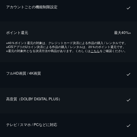
アカウントごとの機能制限設定
ポイント還元
最⼤40%
※
※
40％ポイント還元の対象は、クレジットカード決済による作品の購入 / レンタルです。
※
iOSアプリのUコイン決済による作品の購入 / レンタルは、20％のポイント還元です。
※
還元の対象外となる決済方法や商品があります。くわしくは
こちら
をご確認ください。
フルHD画質 / 4K画質
⾼⾳質（DOLBY DIGITAL PLUS）
テレビ / スマホ / PCなどに対応