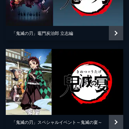
アニメーション制作
ufotable
倒そうとしていた。夢の中にいることに気づ
いた炭治郎は、夢から覚める方法を探す。
24分
第五話 前へ！
夢の中で自分の頚を斬ることにより炭治郎は
「鬼滅の刃」竈門炭治郎 立志編
目覚め、元凶である魘夢と対峙する。人の心
を踏みにじって享楽にふける魘夢に憤る炭治
郎。激闘の末、炭治郎は魘夢の頚を斬り落と
すが、その本体は無限列車と融合していた。
22分
第六話 猗窩座
魘夢の手から乗客を守るため戦う禰󠄀豆子、善
逸、煉󠄁獄。一方、炭治郎と伊之助は列車と融
合した魘夢の頚を見つける。魘夢が繰り出す
血鬼術を連携で凌ぎ、2人はついに魘夢の頚
を斬るが、無限列車が脱線し...。
24分
第七話 心を燃やせ
「鬼滅の刃」スペシャルイベント～鬼滅の宴～
魘夢を倒した炭治郎たちの目の前に現れた上