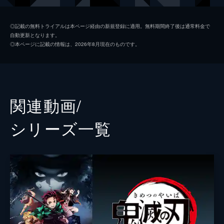
つ煉󠄁獄だったが...。
26分
我妻善逸
下野紘
第二話 深い眠り
◎記載の無料トライアルは本ページ経由の新規登録に適用。無料期間終了後は通常料金で
自動更新となります。
40人以上もの行方不明者を出している無限列
嘴平伊之助
松岡禎丞
◎本ページに記載の情報は、2026年8月現在のものです。
車を調査するため現地に赴いた煉󠄁獄杏寿郎は
煉獄杏寿郎
日野聡
その道中で鬼に遭遇する。鬼に襲われた人々
を救い煉󠄁獄はついに無限列車へ。果たしてそ
魘夢（下弦の壱）
平川大輔
の先に待つものは...。
23分
猗窩座
石田彰
関連動画/
第三話 本当なら
監督
外崎春雄
無限列車で煉󠄁獄と合流した炭治郎、禰󠄀豆子、
シリーズ⼀覧
善逸、伊之助。列車に鬼が出ると聞き警戒心
キャラクターデザイン
松島晃
を強める炭治郎たちだったが、いつの間にか
眠りに落ちてしまう。夢の中で、炭治郎は失
原作
吾峠呼世晴
われたはずの家族と再会するが...。
音楽
梶浦由記
25分
第四話 侮辱
椎名豪
魘夢の血鬼術により眠ってしまった炭治郎、
善逸、伊之助、煉󠄁獄。魘夢は協力者を利用
総作画監督
松島晃
し、精神の核を破壊することで炭治郎たちを