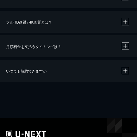
※
作品によって必要なポイントが異なります。
フルHD画質 / 4K画質とは？
月額料金を支払うタイミングは？
※
40％ポイント還元の対象は、クレジットカード決済による作品の購入 / レンタルです。
※
iOSアプリのUコイン決済による作品の購入 / レンタルは、20％のポイント還元です。
※
還元の対象外となる決済方法や商品があります。くわしくは
こちら
をご確認ください。
いつでも解約できますか
こちら