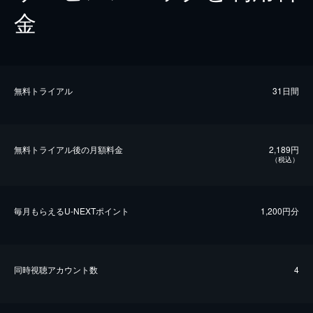
金
無料トライアル
31日間
無料トライアル後の⽉額料金
2,189円
（税込）
毎⽉もらえるU-NEXTポイント
1,200円分
同時視聴アカウント数
4