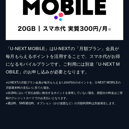
「U-NEXT MOBILE」はU-NEXTの「月額プラン」会員が
毎月もらえるポイントを活用することで、スマホ代がお得
になるモバイルプランです。ご利用には別途「U-NEXT M
OBILE」のお申し込みが必要となります。
※U-NEXTの月額プラン会員が毎月もらえる1,200円分のポイントを、U-NEXT MOBILEの
月額基本料の支払いに充てた場合。
※決済時において支払金額に相当するポイントを保有していない場合、差額分の料金はご登
録のクレジットカードでのお支払いとなります。
※通話料、SMS通信料、オプション（かけ放題など）の月額利用料は別途発生します。