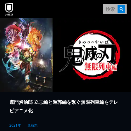
本文へスキップ
竈門炭治郎 立志編と遊郭編を繋ぐ無限列車編をテレ
ビアニメ化
2021年
見放題