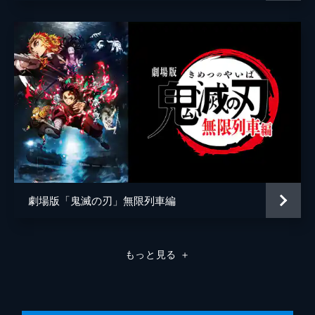
弦の参・猗窩座。満身創痍の炭治郎に襲いか
かる猗窩座を、間一髪で煉󠄁獄が迎え撃つ。苛
烈な戦いのなか、猗窩座は「鬼にならない
か」と煉󠄁獄に語りかける。
26分
劇場版「鬼滅の刃」無限列車編
もっと見る
＋