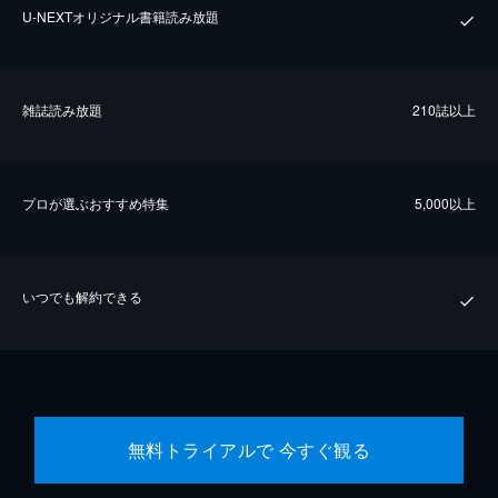
U-NEXTオリジナル書籍読み放題
雑誌読み放題
210誌以上
プロが選ぶおすすめ特集
5,000以上
いつでも解約できる
無料トライアルで 今すぐ観る