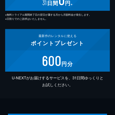
31
日間
円
※
※無料トライアル期間終了日の翌日が属する月から月額料金が発生します。
※日割りでのご請求はいたしません。
最新作の
レンタルに使える
ポイント
プレゼント
600
円分
U-NEXTがお届けするサービスを、31日間ゆっくりと
お試しください。