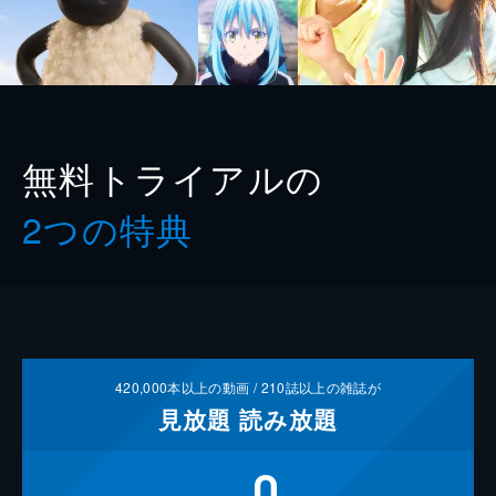
無料トライアルの
2つの特典
420,000
本以上の動画 /
210
誌以上の雑誌が
見放題
読み放題
0