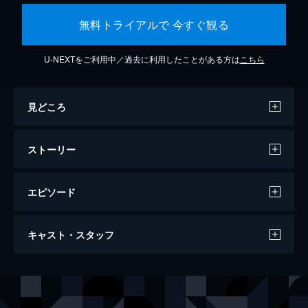
無料トライアルで 今すぐ観る
U-NEXTをご利用中／過去に利用したことがある方は
こちら
見どころ
ストーリー
エピソード
第一話 炎柱・煉󠄁獄杏寿郎
キャスト・スタッフ
炎柱・煉󠄁獄杏寿郎に新たな指令が下された。
それは40人以上もの行方不明者が出たという
「無限列車」へ赴き調査を行うというもの。
声の出演
竈門炭治郎
花江夏樹
鬼殺隊本部を後にし無限列車の任務へと旅立
竈門禰豆子
鬼頭明里