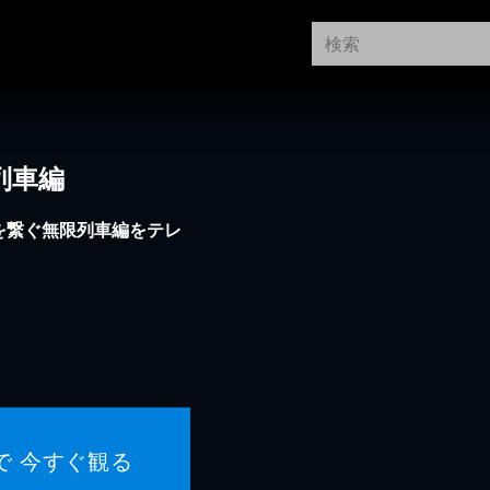
列車編
を繋ぐ無限列車編をテレ
で 今すぐ観る