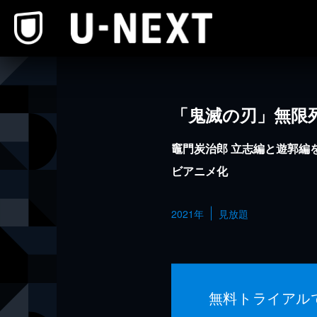
本文へスキップ
「鬼滅の刃」無限
竈門炭治郎 立志編と遊郭編
ビアニメ化
2021年
見放題
無料トライアル