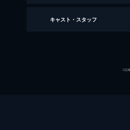
キャスト・スタッフ
第一話 炎柱・煉󠄁獄杏寿郎
炎柱・煉󠄁獄杏寿郎に新たな指令が下
へ赴き調査を行うというもの。鬼殺隊本
声の出演
26分
第二話 深い眠り
40人以上もの行方不明者を出している
◎記
に遭遇する。鬼に襲われた人々を救い煉
23分
第三話 本当なら
無限列車で煉󠄁獄と合流した炭治郎、
郎たちだったが、いつの間にか眠りに
るが...。