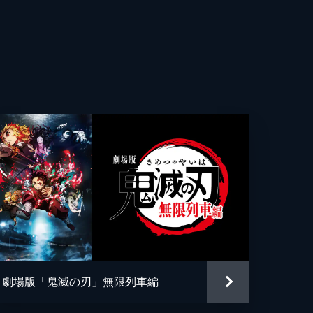
雄
核を
る
世晴
記
っ
車
e
劇場版「鬼滅の刃」無限列車編
夢の