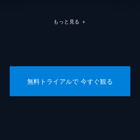
を連携で凌ぎ、2人はついに魘夢の頚を斬るが、無限列車が脱
もっと見る
＋
現れた上弦の参・猗窩座。満身創痍の炭治郎に襲いかかる猗窩
な戦いのなか、猗窩座は「鬼にならないか」と煉󠄁獄に語りかける
無料トライアルで 今すぐ観る