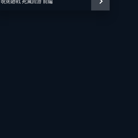
呪術廻戦 死滅回游 前編