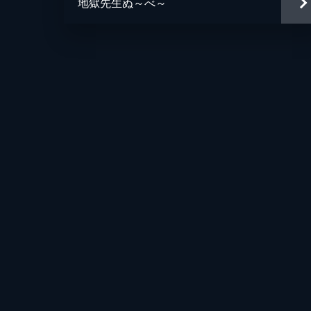
地獄先生ぬ～べ～