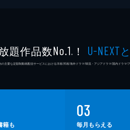
放題作品数
！
No.1
U-NEXT
※
26年7⽉ 国内の主要な定額制動画配信サービスにおける洋画/邦画/海外ドラマ/韓流・アジアドラマ/国内ドラ
03
書籍も
毎月もらえる