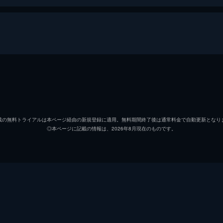
された。それは40人以上もの行方不明者が出たという「無限列
部を後にし無限列車の任務へと旅立つ煉󠄁獄だったが...。
竈門炭治郎
花江夏
竈門禰豆子
鬼頭明
無限列車を調査するため現地に赴いた煉󠄁獄杏寿郎はその道中
載の無料トライアルは本ページ経由の新規登録に適用。無料期間終了後は通常料金で自動更新となり
◎本ページに記載の情報は、2026年8月現在のものです。
我妻善逸
下野紘
󠄁獄はついに無限列車へ。果たしてその先に待つものは...。
嘴平伊之助
松岡禎
煉獄杏寿郎
日野聡
禰󠄀豆子、善逸、伊之助。列車に鬼が出ると聞き警戒心を強める
落ちてしまう。夢の中で、炭治郎は失われたはずの家族と再会
魘夢（下弦の壱）
平川大