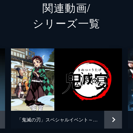
関連動画/
猗窩座
石田彰
シリーズ⼀覧
外崎春
治郎、善逸、伊之助、煉󠄁獄。魘夢は協力者を利用し、精神の
していた。夢の中にいることに気づいた炭治郎は、夢から覚め
松島晃
吾峠呼
梶浦由
治郎は目覚め、元凶である魘夢と対峙する。人の心を踏みにじ
椎名豪
闘の末、炭治郎は魘夢の頚を斬り落とすが、その本体は無限列
松島晃
ufotabl
「鬼滅の刃」スペシャルイベント～鬼滅の宴～
豆子、善逸、煉󠄁獄。一方、炭治郎と伊之助は列車と融合した魘