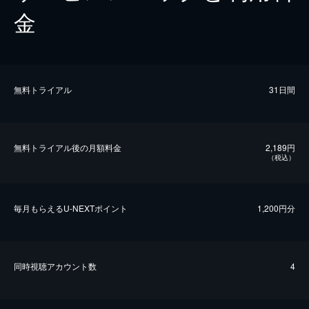
金
無料トライアル
31日間
無料トライアル後の⽉額料金
2,189円
（税込）
毎⽉もらえるU-NEXTポイント
1,200円分
同時視聴アカウント数
4