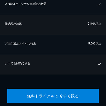
U-NEXTオリジナル書籍読み放題
雑誌読み放題
210誌以上
プロが選ぶおすすめ特集
5,000以上
いつでも解約できる
無料トライアルで 今すぐ観る