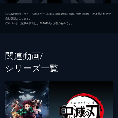
つ煉󠄁獄だったが...。
26分
我妻善逸
下野紘
第二話 深い眠り
◎記載の無料トライアルは本ページ経由の新規登録に適用。無料期間終了後は通常料金で
自動更新となります。
40人以上もの行方不明者を出している無限列
嘴平伊之助
松岡禎丞
◎本ページに記載の情報は、2026年8月現在のものです。
車を調査するため現地に赴いた煉󠄁獄杏寿郎は
煉獄杏寿郎
日野聡
その道中で鬼に遭遇する。鬼に襲われた人々
を救い煉󠄁獄はついに無限列車へ。果たしてそ
魘夢（下弦の壱）
平川大輔
の先に待つものは...。
23分
猗窩座
石田彰
関連動画/
第三話 本当なら
監督
外崎春雄
無限列車で煉󠄁獄と合流した炭治郎、禰󠄀豆子、
シリーズ⼀覧
善逸、伊之助。列車に鬼が出ると聞き警戒心
キャラクターデザイン
松島晃
を強める炭治郎たちだったが、いつの間にか
眠りに落ちてしまう。夢の中で、炭治郎は失
原作
吾峠呼世晴
われたはずの家族と再会するが...。
音楽
梶浦由記
25分
第四話 侮辱
椎名豪
魘夢の血鬼術により眠ってしまった炭治郎、
善逸、伊之助、煉󠄁獄。魘夢は協力者を利用
総作画監督
松島晃
し、精神の核を破壊することで炭治郎たちを