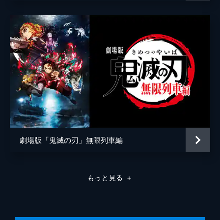
弦の参・猗窩座。満身創痍の炭治郎に襲いか
かる猗窩座を、間一髪で煉󠄁獄が迎え撃つ。苛
烈な戦いのなか、猗窩座は「鬼にならない
か」と煉󠄁獄に語りかける。
26分
劇場版「鬼滅の刃」無限列車編
もっと見る
＋