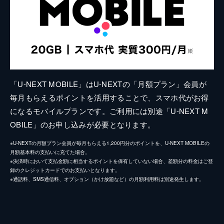
「U-NEXT MOBILE」はU-NEXTの「月額プラン」会員が
毎月もらえるポイントを活用することで、スマホ代がお得
になるモバイルプランです。ご利用には別途「U-NEXT M
OBILE」のお申し込みが必要となります。
※U-NEXTの月額プラン会員が毎月もらえる1,200円分のポイントを、U-NEXT MOBILEの
月額基本料の支払いに充てた場合。
※決済時において支払金額に相当するポイントを保有していない場合、差額分の料金はご登
録のクレジットカードでのお支払いとなります。
※通話料、SMS通信料、オプション（かけ放題など）の月額利用料は別途発生します。