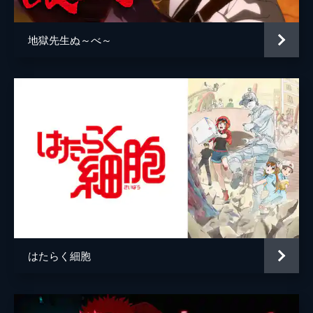
地獄先生ぬ～べ～
はたらく細胞