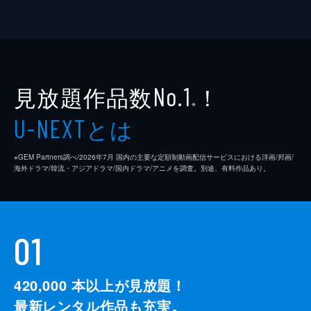
見放題作品数
！
No.1
※
とは
U-NEXT
※GEM Partners調べ/2026年7⽉ 国内の主要な定額制動画配信サービスにおける洋画/邦画/
海外ドラマ/韓流・アジアドラマ/国内ドラマ/アニメを調査。別途、有料作品あり。
01
420,000
本以上が見放題！
最新レンタル作品も充実。