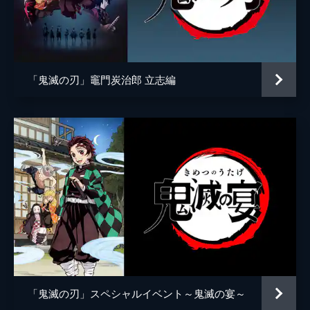
アニメーション制作
ufotable
倒そうとしていた。夢の中にいることに気づ
いた炭治郎は、夢から覚める方法を探す。
24分
第五話 前へ！
夢の中で自分の頚を斬ることにより炭治郎は
「鬼滅の刃」竈門炭治郎 立志編
目覚め、元凶である魘夢と対峙する。人の心
を踏みにじって享楽にふける魘夢に憤る炭治
郎。激闘の末、炭治郎は魘夢の頚を斬り落と
すが、その本体は無限列車と融合していた。
22分
第六話 猗窩座
魘夢の手から乗客を守るため戦う禰󠄀豆子、善
逸、煉󠄁獄。一方、炭治郎と伊之助は列車と融
合した魘夢の頚を見つける。魘夢が繰り出す
血鬼術を連携で凌ぎ、2人はついに魘夢の頚
を斬るが、無限列車が脱線し...。
24分
第七話 心を燃やせ
「鬼滅の刃」スペシャルイベント～鬼滅の宴～
魘夢を倒した炭治郎たちの目の前に現れた上