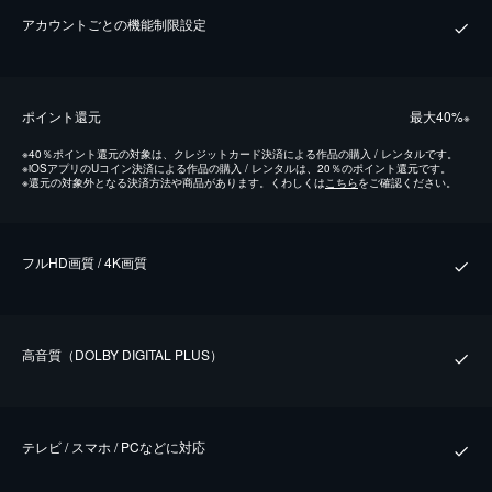
アカウントごとの機能制限設定
ポイント還元
最⼤40%
※
※
40％ポイント還元の対象は、クレジットカード決済による作品の購入 / レンタルです。
※
iOSアプリのUコイン決済による作品の購入 / レンタルは、20％のポイント還元です。
※
還元の対象外となる決済方法や商品があります。くわしくは
こちら
をご確認ください。
フルHD画質 / 4K画質
⾼⾳質（DOLBY DIGITAL PLUS）
テレビ / スマホ / PCなどに対応