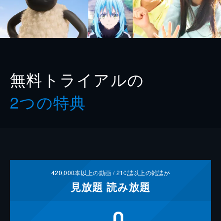
無料トライアルの
2つの特典
420,000
本以上の動画 /
210
誌以上の雑誌が
見放題
読み放題
0