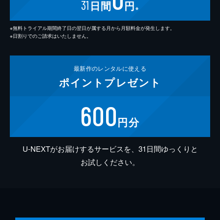
31
日間
円
※
※無料トライアル期間終了日の翌日が属する月から月額料金が発生します。
※日割りでのご請求はいたしません。
最新作の
レンタルに使える
ポイント
プレゼント
600
円分
U-NEXTがお届けするサービスを、31日間ゆっくりと
お試しください。