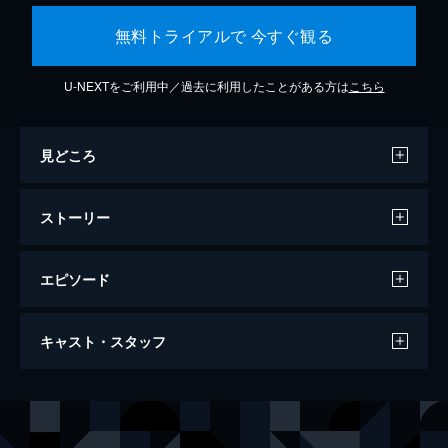
無料トライアルで 今すぐ観る
U-NEXTをご利用中／過去に利用したことがある方は
こちら
見どころ
ストーリー
エピソード
第一話 炎柱・煉󠄁獄杏寿郎
キャスト・スタッフ
炎柱・煉󠄁獄杏寿郎に新たな指令が下された。
それは40人以上もの行方不明者が出たという
「無限列車」へ赴き調査を行うというもの。
声の出演
竈門炭治郎
花江夏樹
鬼殺隊本部を後にし無限列車の任務へと旅立
竈門禰豆子
鬼頭明里