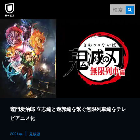
本文へスキップ
竈門炭治郎 立志編と遊郭編を繋ぐ無限列車編をテレ
ビアニメ化
2021年
見放題