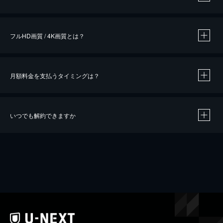
※
作品によって必要なポイントが異なります。
フルHD画質 / 4K画質とは？
月額料金を支払うタイミングは？
※
40％ポイント還元の対象は、クレジットカード決済による作品の購入 / レンタルです。
※
iOSアプリのUコイン決済による作品の購入 / レンタルは、20％のポイント還元です。
※
還元の対象外となる決済方法や商品があります。くわしくは
こちら
をご確認ください。
いつでも解約できますか
こちら