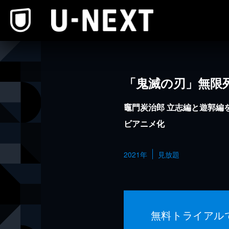
本文へスキップ
「鬼滅の刃」無限
竈門炭治郎 立志編と遊郭編
ビアニメ化
2021年
見放題
無料トライアル