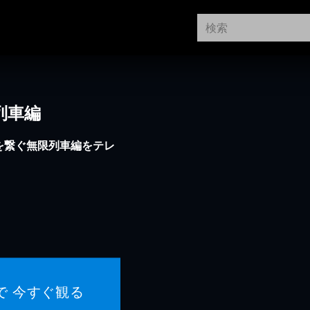
列車編
を繋ぐ無限列車編をテレ
で 今すぐ観る