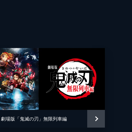
雄
核を
る
世晴
記
っ
車
e
劇場版「鬼滅の刃」無限列車編
夢の