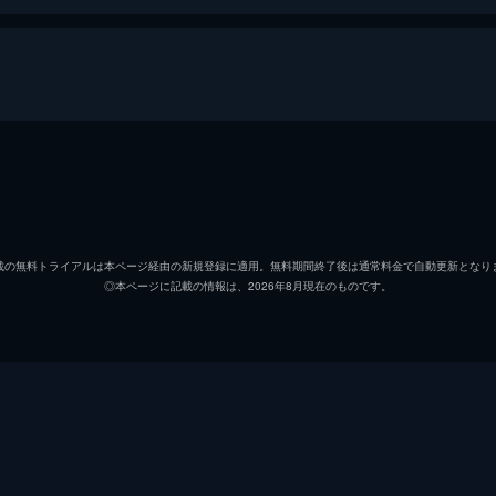
された。それは40人以上もの行方不明者が出たという「無限列
部を後にし無限列車の任務へと旅立つ煉󠄁獄だったが...。
竈門炭治郎
花江夏
竈門禰豆子
鬼頭明
無限列車を調査するため現地に赴いた煉󠄁獄杏寿郎はその道中
載の無料トライアルは本ページ経由の新規登録に適用。無料期間終了後は通常料金で自動更新となり
◎本ページに記載の情報は、2026年8月現在のものです。
我妻善逸
下野紘
󠄁獄はついに無限列車へ。果たしてその先に待つものは...。
嘴平伊之助
松岡禎
煉獄杏寿郎
日野聡
禰󠄀豆子、善逸、伊之助。列車に鬼が出ると聞き警戒心を強める
落ちてしまう。夢の中で、炭治郎は失われたはずの家族と再会
魘夢（下弦の壱）
平川大