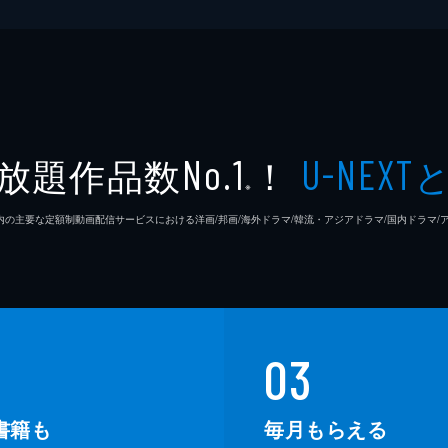
放題作品数
！
No.1
U-NEXT
※
26年7⽉ 国内の主要な定額制動画配信サービスにおける洋画/邦画/海外ドラマ/韓流・アジアドラマ/国内ドラ
03
書籍も
毎月もらえる