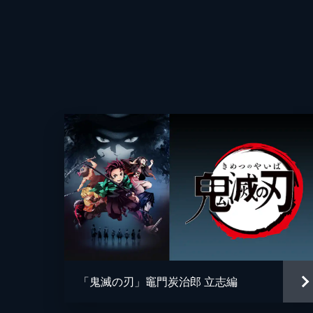
25分
第四話 侮辱
監督
魘夢の血鬼術により眠ってしまった炭
破壊することで炭治郎たちを倒そうと
キャラクターデザイン
方法を探す。
原作
24分
第五話 前へ！
音楽
夢の中で自分の頚を斬ることにより炭
て享楽にふける魘夢に憤る炭治郎。激
と融合していた。
総作画監督
22分
アニメーション制作
第六話 猗窩座
「鬼滅の刃」竈門炭治郎 立志編
魘夢の手から乗客を守るため戦う禰󠄀