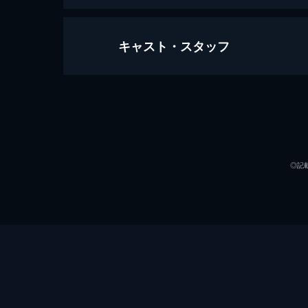
キャスト・スタッフ
第一話 炎柱・煉󠄁獄杏寿郎
炎柱・煉󠄁獄杏寿郎に新たな指令が下
へ赴き調査を行うというもの。鬼殺隊本
声の出演
26分
第二話 深い眠り
40人以上もの行方不明者を出している
◎記
に遭遇する。鬼に襲われた人々を救い煉
23分
第三話 本当なら
無限列車で煉󠄁獄と合流した炭治郎、
郎たちだったが、いつの間にか眠りに
るが...。