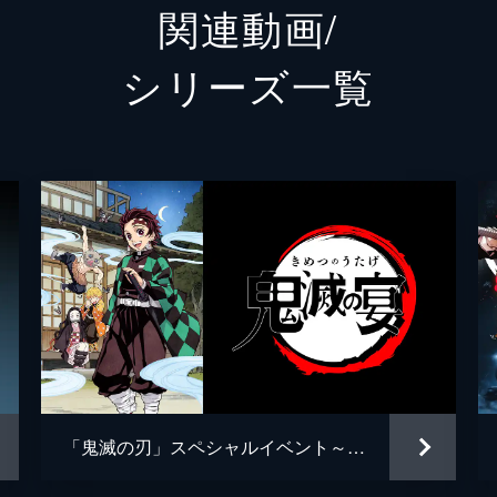
関連動画/
猗窩座
石田彰
シリーズ⼀覧
外崎春
治郎、善逸、伊之助、煉󠄁獄。魘夢は協力者を利用し、精神の
していた。夢の中にいることに気づいた炭治郎は、夢から覚め
松島晃
吾峠呼
梶浦由
治郎は目覚め、元凶である魘夢と対峙する。人の心を踏みにじ
椎名豪
闘の末、炭治郎は魘夢の頚を斬り落とすが、その本体は無限列
松島晃
ufotabl
「鬼滅の刃」スペシャルイベント～鬼滅の宴～
豆子、善逸、煉󠄁獄。一方、炭治郎と伊之助は列車と融合した魘