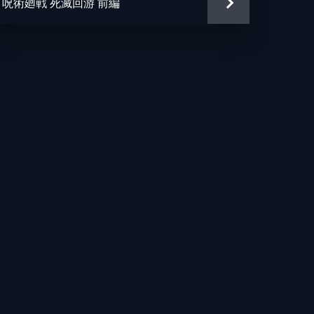
呪術廻戦 死滅回游 前編