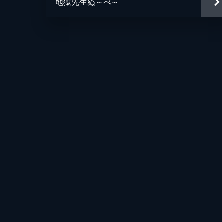
地獄先生ぬ～べ～