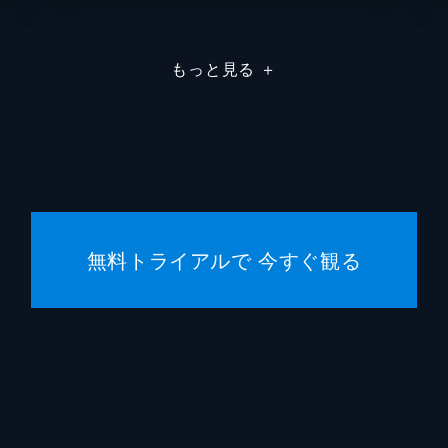
を連携で凌ぎ、2人はついに魘夢の頚を斬るが、無限列車が脱
もっと見る
＋
現れた上弦の参・猗窩座。満身創痍の炭治郎に襲いかかる猗窩
な戦いのなか、猗窩座は「鬼にならないか」と煉󠄁獄に語りかける
無料トライアルで 今すぐ観る