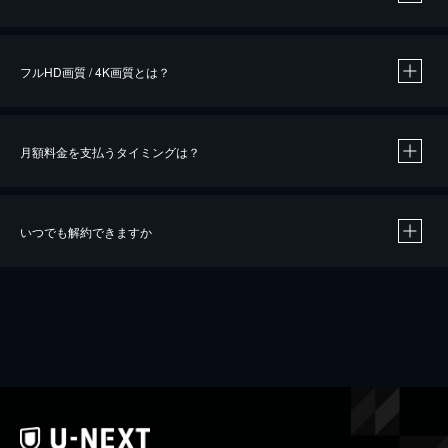
※
作品によって必要なポイントが異なります。
フルHD画質 / 4K画質とは？
月額料金を支払うタイミングは？
※
40％ポイント還元の対象は、クレジットカード決済による作品の購入 / レンタルです。
※
iOSアプリのUコイン決済による作品の購入 / レンタルは、20％のポイント還元です。
※
還元の対象外となる決済方法や商品があります。くわしくは
こちら
をご確認ください。
いつでも解約できますか
こちら