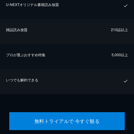
U-NEXTオリジナル書籍読み放題
雑誌読み放題
210誌以上
プロが選ぶおすすめ特集
5,000以上
いつでも解約できる
無料トライアルで 今すぐ観る