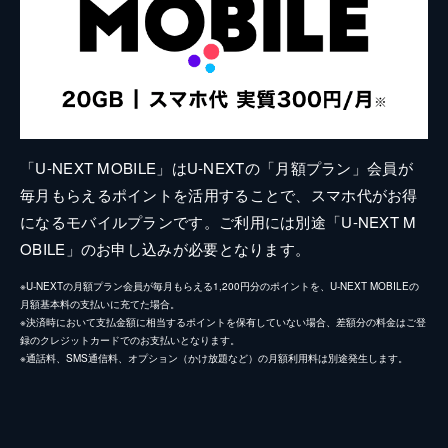
「U-NEXT MOBILE」はU-NEXTの「月額プラン」会員が
毎月もらえるポイントを活用することで、スマホ代がお得
になるモバイルプランです。ご利用には別途「U-NEXT M
OBILE」のお申し込みが必要となります。
※U-NEXTの月額プラン会員が毎月もらえる1,200円分のポイントを、U-NEXT MOBILEの
月額基本料の支払いに充てた場合。
※決済時において支払金額に相当するポイントを保有していない場合、差額分の料金はご登
録のクレジットカードでのお支払いとなります。
※通話料、SMS通信料、オプション（かけ放題など）の月額利用料は別途発生します。