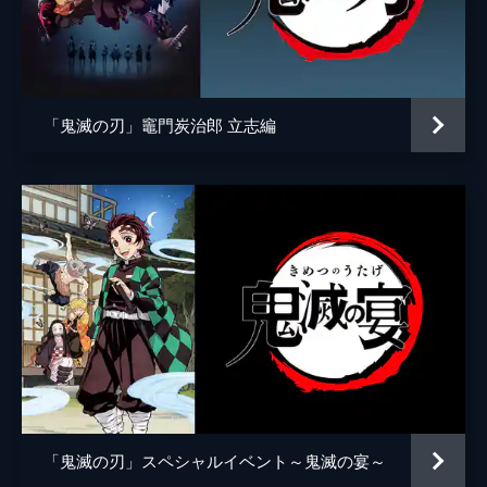
アニメーション制作
ufotable
倒そうとしていた。夢の中にいることに気づ
いた炭治郎は、夢から覚める方法を探す。
24分
第五話 前へ！
夢の中で自分の頚を斬ることにより炭治郎は
「鬼滅の刃」竈門炭治郎 立志編
目覚め、元凶である魘夢と対峙する。人の心
を踏みにじって享楽にふける魘夢に憤る炭治
郎。激闘の末、炭治郎は魘夢の頚を斬り落と
すが、その本体は無限列車と融合していた。
22分
第六話 猗窩座
魘夢の手から乗客を守るため戦う禰󠄀豆子、善
逸、煉󠄁獄。一方、炭治郎と伊之助は列車と融
合した魘夢の頚を見つける。魘夢が繰り出す
血鬼術を連携で凌ぎ、2人はついに魘夢の頚
を斬るが、無限列車が脱線し...。
24分
第七話 心を燃やせ
「鬼滅の刃」スペシャルイベント～鬼滅の宴～
魘夢を倒した炭治郎たちの目の前に現れた上