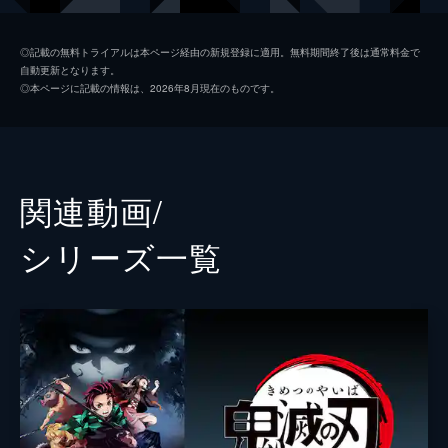
つ煉󠄁獄だったが...。
26分
我妻善逸
下野紘
第二話 深い眠り
◎記載の無料トライアルは本ページ経由の新規登録に適用。無料期間終了後は通常料金で
自動更新となります。
40人以上もの行方不明者を出している無限列
嘴平伊之助
松岡禎丞
◎本ページに記載の情報は、2026年8月現在のものです。
車を調査するため現地に赴いた煉󠄁獄杏寿郎は
煉獄杏寿郎
日野聡
その道中で鬼に遭遇する。鬼に襲われた人々
を救い煉󠄁獄はついに無限列車へ。果たしてそ
魘夢（下弦の壱）
平川大輔
の先に待つものは...。
23分
猗窩座
石田彰
関連動画/
第三話 本当なら
監督
外崎春雄
無限列車で煉󠄁獄と合流した炭治郎、禰󠄀豆子、
シリーズ⼀覧
善逸、伊之助。列車に鬼が出ると聞き警戒心
キャラクターデザイン
松島晃
を強める炭治郎たちだったが、いつの間にか
眠りに落ちてしまう。夢の中で、炭治郎は失
原作
吾峠呼世晴
われたはずの家族と再会するが...。
音楽
梶浦由記
25分
第四話 侮辱
椎名豪
魘夢の血鬼術により眠ってしまった炭治郎、
善逸、伊之助、煉󠄁獄。魘夢は協力者を利用
総作画監督
松島晃
し、精神の核を破壊することで炭治郎たちを