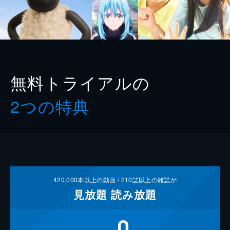
無料トライアルの
2つの特典
420,000
本以上の動画 /
210
誌以上の雑誌が
見放題
読み放題
0