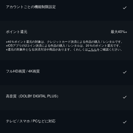
アカウントごとの機能制限設定
ポイント還元
最⼤40%
※
※
40％ポイント還元の対象は、クレジットカード決済による作品の購入 / レンタルです。
※
iOSアプリのUコイン決済による作品の購入 / レンタルは、20％のポイント還元です。
※
還元の対象外となる決済方法や商品があります。くわしくは
こちら
をご確認ください。
フルHD画質 / 4K画質
⾼⾳質（DOLBY DIGITAL PLUS）
テレビ / スマホ / PCなどに対応