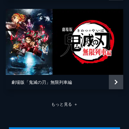
弦の参・猗窩座。満身創痍の炭治郎に襲いか
かる猗窩座を、間一髪で煉󠄁獄が迎え撃つ。苛
烈な戦いのなか、猗窩座は「鬼にならない
か」と煉󠄁獄に語りかける。
26分
劇場版「鬼滅の刃」無限列車編
もっと見る
＋