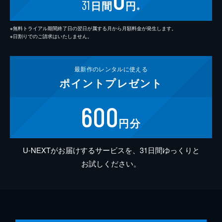
31
日間
円
※
※無料トライアル期間終了日の翌日が属する月から月額料金が発生します。
※日割りでのご請求はいたしません。
最新作の
レンタルに使える
ポイント
プレゼント
600
円分
U-NEXTがお届けするサービスを、31日間ゆっくりと
お試しください。