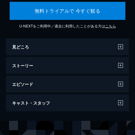
無料トライアルで 今すぐ観る
U-NEXTをご利用中／過去に利用したことがある方は
こちら
見どころ
ストーリー
エピソード
第一話 炎柱・煉󠄁獄杏寿郎
キャスト・スタッフ
炎柱・煉󠄁獄杏寿郎に新たな指令が下された。
それは40人以上もの行方不明者が出たという
「無限列車」へ赴き調査を行うというもの。
声の出演
竈門炭治郎
花江夏樹
鬼殺隊本部を後にし無限列車の任務へと旅立
竈門禰豆子
鬼頭明里