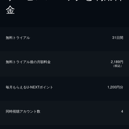
金
無料トライアル
31日間
無料トライアル後の⽉額料金
2,189円
（税込）
毎⽉もらえるU-NEXTポイント
1,200円分
同時視聴アカウント数
4