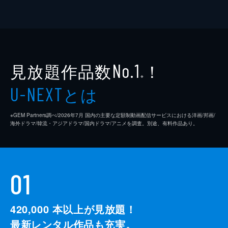
見放題作品数
！
No.1
※
とは
U-NEXT
※GEM Partners調べ/2026年7⽉ 国内の主要な定額制動画配信サービスにおける洋画/邦画/
海外ドラマ/韓流・アジアドラマ/国内ドラマ/アニメを調査。別途、有料作品あり。
01
420,000
本以上が見放題！
最新レンタル作品も充実。