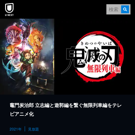
本文へスキップ
竈門炭治郎 立志編と遊郭編を繋ぐ無限列車編をテレ
ビアニメ化
2021年
見放題