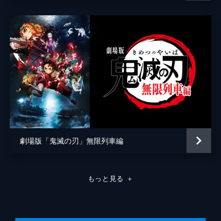
弦の参・猗窩座。満身創痍の炭治郎に襲いか
かる猗窩座を、間一髪で煉󠄁獄が迎え撃つ。苛
烈な戦いのなか、猗窩座は「鬼にならない
か」と煉󠄁獄に語りかける。
26分
劇場版「鬼滅の刃」無限列車編
もっと見る
＋