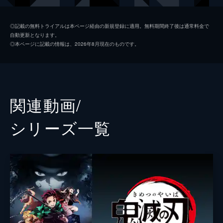
つ煉󠄁獄だったが...。
26分
我妻善逸
下野紘
第二話 深い眠り
◎記載の無料トライアルは本ページ経由の新規登録に適用。無料期間終了後は通常料金で
自動更新となります。
40人以上もの行方不明者を出している無限列
嘴平伊之助
松岡禎丞
◎本ページに記載の情報は、2026年8月現在のものです。
車を調査するため現地に赴いた煉󠄁獄杏寿郎は
煉獄杏寿郎
日野聡
その道中で鬼に遭遇する。鬼に襲われた人々
を救い煉󠄁獄はついに無限列車へ。果たしてそ
魘夢（下弦の壱）
平川大輔
の先に待つものは...。
23分
猗窩座
石田彰
関連動画/
第三話 本当なら
監督
外崎春雄
無限列車で煉󠄁獄と合流した炭治郎、禰󠄀豆子、
シリーズ⼀覧
善逸、伊之助。列車に鬼が出ると聞き警戒心
キャラクターデザイン
松島晃
を強める炭治郎たちだったが、いつの間にか
眠りに落ちてしまう。夢の中で、炭治郎は失
原作
吾峠呼世晴
われたはずの家族と再会するが...。
音楽
梶浦由記
25分
第四話 侮辱
椎名豪
魘夢の血鬼術により眠ってしまった炭治郎、
善逸、伊之助、煉󠄁獄。魘夢は協力者を利用
総作画監督
松島晃
し、精神の核を破壊することで炭治郎たちを