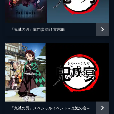
アニメーション制作
ufotable
倒そうとしていた。夢の中にいることに気づ
いた炭治郎は、夢から覚める方法を探す。
24分
第五話 前へ！
夢の中で自分の頚を斬ることにより炭治郎は
「鬼滅の刃」竈門炭治郎 立志編
目覚め、元凶である魘夢と対峙する。人の心
を踏みにじって享楽にふける魘夢に憤る炭治
郎。激闘の末、炭治郎は魘夢の頚を斬り落と
すが、その本体は無限列車と融合していた。
22分
第六話 猗窩座
魘夢の手から乗客を守るため戦う禰󠄀豆子、善
逸、煉󠄁獄。一方、炭治郎と伊之助は列車と融
合した魘夢の頚を見つける。魘夢が繰り出す
血鬼術を連携で凌ぎ、2人はついに魘夢の頚
を斬るが、無限列車が脱線し...。
24分
第七話 心を燃やせ
「鬼滅の刃」スペシャルイベント～鬼滅の宴～
魘夢を倒した炭治郎たちの目の前に現れた上