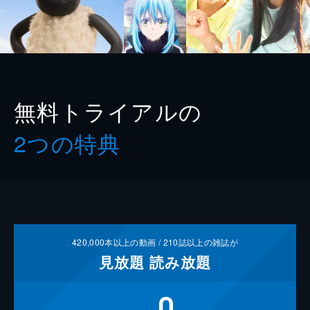
無料トライアルの
2つの特典
420,000
本以上の動画 /
210
誌以上の雑誌が
見放題
読み放題
0