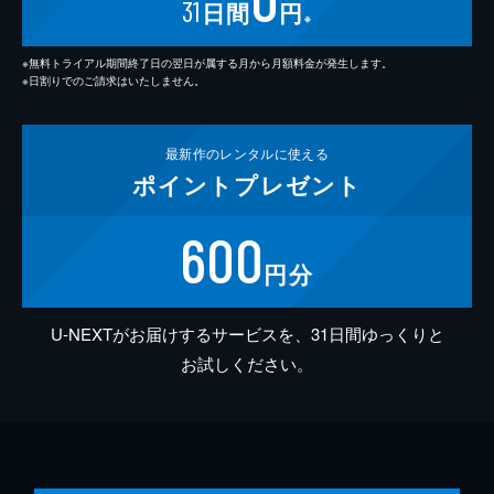
31
日間
円
※
※無料トライアル期間終了日の翌日が属する月から月額料金が発生します。
※日割りでのご請求はいたしません。
最新作の
レンタルに使える
ポイント
プレゼント
600
円分
U-NEXTがお届けするサービスを、31日間ゆっくりと
お試しください。