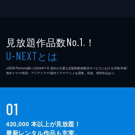
見放題作品数
！
No.1
※
とは
U-NEXT
※GEM Partners調べ/2026年7⽉ 国内の主要な定額制動画配信サービスにおける洋画/邦画/
海外ドラマ/韓流・アジアドラマ/国内ドラマ/アニメを調査。別途、有料作品あり。
01
420,000
本以上が見放題！
最新レンタル作品も充実。