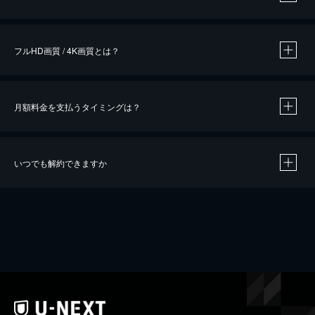
※
作品によって必要なポイントが異なります。
フルHD画質 / 4K画質とは？
月額料金を支払うタイミングは？
※
40％ポイント還元の対象は、クレジットカード決済による作品の購入 / レンタルです。
※
iOSアプリのUコイン決済による作品の購入 / レンタルは、20％のポイント還元です。
※
還元の対象外となる決済方法や商品があります。くわしくは
こちら
をご確認ください。
いつでも解約できますか
こちら