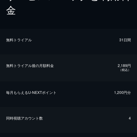
金
無料トライアル
31日間
無料トライアル後の⽉額料金
2,189円
（税込）
毎⽉もらえるU-NEXTポイント
1,200円分
同時視聴アカウント数
4