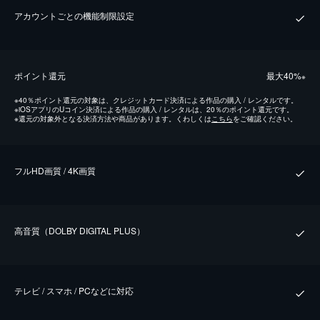
アカウントごとの機能制限設定
ポイント還元
最⼤40%
※
※
40％ポイント還元の対象は、クレジットカード決済による作品の購入 / レンタルです。
※
iOSアプリのUコイン決済による作品の購入 / レンタルは、20％のポイント還元です。
※
還元の対象外となる決済方法や商品があります。くわしくは
こちら
をご確認ください。
フルHD画質 / 4K画質
⾼⾳質（DOLBY DIGITAL PLUS）
テレビ / スマホ / PCなどに対応