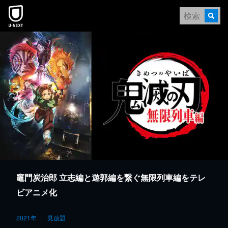
本文へスキップ
竈門炭治郎 立志編と遊郭編を繋ぐ無限列車編をテレ
ビアニメ化
2021年
見放題