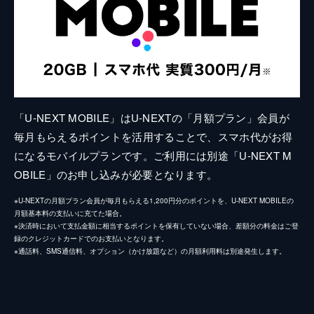
「U-NEXT MOBILE」はU-NEXTの「月額プラン」会員が
毎月もらえるポイントを活用することで、スマホ代がお得
になるモバイルプランです。ご利用には別途「U-NEXT M
OBILE」のお申し込みが必要となります。
※U-NEXTの月額プラン会員が毎月もらえる1,200円分のポイントを、U-NEXT MOBILEの
月額基本料の支払いに充てた場合。
※決済時において支払金額に相当するポイントを保有していない場合、差額分の料金はご登
録のクレジットカードでのお支払いとなります。
※通話料、SMS通信料、オプション（かけ放題など）の月額利用料は別途発生します。