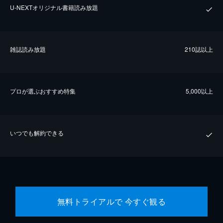
U-NEXTオリジナル書籍読み放題
雑誌読み放題
210誌以上
プロが選ぶおすすめ特集
5,000以上
いつでも解約できる
無料トライアルで 今すぐ観る