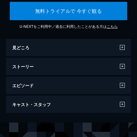
無料トライアルで 今すぐ観る
U-NEXTをご利用中／過去に利用したことがある方は
こちら
見どころ
ストーリー
エピソード
第一話 炎柱・煉󠄁獄杏寿郎
キャスト・スタッフ
炎柱・煉󠄁獄杏寿郎に新たな指令が下された。
それは40人以上もの行方不明者が出たという
「無限列車」へ赴き調査を行うというもの。
声の出演
竈門炭治郎
花江夏樹
鬼殺隊本部を後にし無限列車の任務へと旅立
竈門禰豆子
鬼頭明里