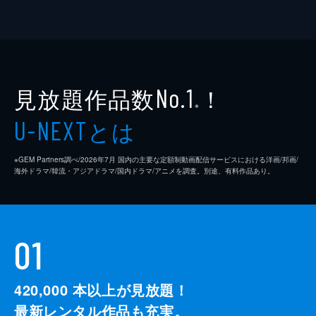
見放題作品数
！
No.1
※
とは
U-NEXT
※GEM Partners調べ/2026年7⽉ 国内の主要な定額制動画配信サービスにおける洋画/邦画/
海外ドラマ/韓流・アジアドラマ/国内ドラマ/アニメを調査。別途、有料作品あり。
01
420,000
本以上が見放題！
最新レンタル作品も充実。