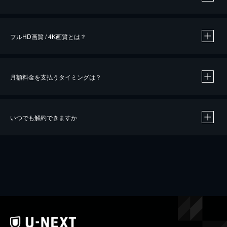
※
作品によって必要なポイントが異なります。
フルHD画質 / 4K画質とは？
月額料金を支払うタイミングは？
※
40％ポイント還元の対象は、クレジットカード決済による作品の購入 / レンタルです。
※
iOSアプリのUコイン決済による作品の購入 / レンタルは、20％のポイント還元です。
※
還元の対象外となる決済方法や商品があります。くわしくは
こちら
をご確認ください。
いつでも解約できますか
こちら