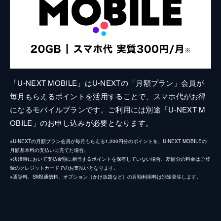
「U-NEXT MOBILE」はU-NEXTの「月額プラン」会員が
毎月もらえるポイントを活用することで、スマホ代がお得
になるモバイルプランです。ご利用には別途「U-NEXT M
OBILE」のお申し込みが必要となります。
※U-NEXTの月額プラン会員が毎月もらえる1,200円分のポイントを、U-NEXT MOBILEの
月額基本料の支払いに充てた場合。
※決済時において支払金額に相当するポイントを保有していない場合、差額分の料金はご登
録のクレジットカードでのお支払いとなります。
※通話料、SMS通信料、オプション（かけ放題など）の月額利用料は別途発生します。