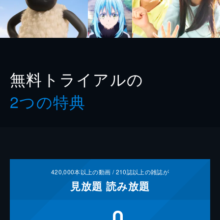
無料トライアルの
2つの特典
420,000
本以上の動画 /
210
誌以上の雑誌が
見放題
読み放題
0