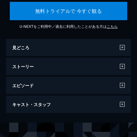
無料トライアルで 今すぐ観る
U-NEXTをご利用中／過去に利用したことがある方は
こちら
見どころ
ストーリー
エピソード
第一話 炎柱・煉󠄁獄杏寿郎
キャスト・スタッフ
炎柱・煉󠄁獄杏寿郎に新たな指令が下された。
それは40人以上もの行方不明者が出たという
「無限列車」へ赴き調査を行うというもの。
声の出演
竈門炭治郎
花江夏樹
鬼殺隊本部を後にし無限列車の任務へと旅立
竈門禰豆子
鬼頭明里