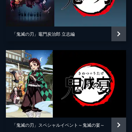
アニメーション制作
ufotable
倒そうとしていた。夢の中にいることに気づ
いた炭治郎は、夢から覚める方法を探す。
24分
第五話 前へ！
夢の中で自分の頚を斬ることにより炭治郎は
「鬼滅の刃」竈門炭治郎 立志編
目覚め、元凶である魘夢と対峙する。人の心
を踏みにじって享楽にふける魘夢に憤る炭治
郎。激闘の末、炭治郎は魘夢の頚を斬り落と
すが、その本体は無限列車と融合していた。
22分
第六話 猗窩座
魘夢の手から乗客を守るため戦う禰󠄀豆子、善
逸、煉󠄁獄。一方、炭治郎と伊之助は列車と融
合した魘夢の頚を見つける。魘夢が繰り出す
血鬼術を連携で凌ぎ、2人はついに魘夢の頚
を斬るが、無限列車が脱線し...。
24分
第七話 心を燃やせ
「鬼滅の刃」スペシャルイベント～鬼滅の宴～
魘夢を倒した炭治郎たちの目の前に現れた上