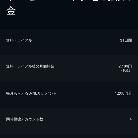
金
無料トライアル
31日間
無料トライアル後の⽉額料金
2,189円
（税込）
毎⽉もらえるU-NEXTポイント
1,200円分
同時視聴アカウント数
4