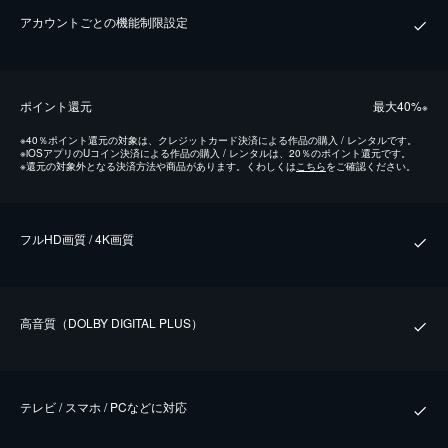
アカウントごとの機能制限設定
ポイント還元
最⼤40%
※
※
40％ポイント還元の対象は、クレジットカード決済による作品の購入 / レンタルです。
※
iOSアプリのUコイン決済による作品の購入 / レンタルは、20％のポイント還元です。
※
還元の対象外となる決済方法や商品があります。くわしくは
こちら
をご確認ください。
フルHD画質 / 4K画質
⾼⾳質（DOLBY DIGITAL PLUS）
テレビ / スマホ / PCなどに対応