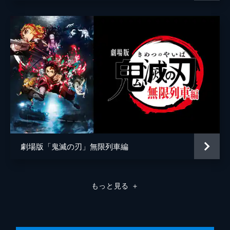
弦の参・猗窩座。満身創痍の炭治郎に襲いか
かる猗窩座を、間一髪で煉󠄁獄が迎え撃つ。苛
烈な戦いのなか、猗窩座は「鬼にならない
か」と煉󠄁獄に語りかける。
26分
劇場版「鬼滅の刃」無限列車編
もっと見る
＋