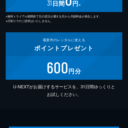
31
日間
円
※
※無料トライアル期間終了日の翌日が属する月から月額料金が発生します。
※日割りでのご請求はいたしません。
最新作の
レンタルに使える
ポイント
プレゼント
600
円分
U-NEXTがお届けするサービスを、31日間ゆっくりと
お試しください。