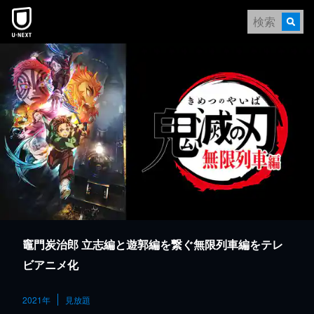
本文へスキップ
竈門炭治郎 立志編と遊郭編を繋ぐ無限列車編をテレ
ビアニメ化
2021年
見放題