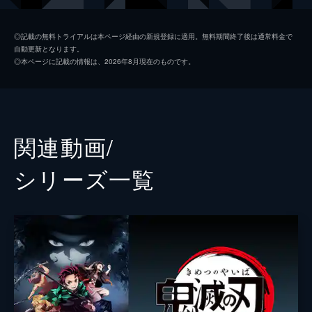
つ煉󠄁獄だったが...。
26分
我妻善逸
下野紘
第二話 深い眠り
◎記載の無料トライアルは本ページ経由の新規登録に適用。無料期間終了後は通常料金で
自動更新となります。
40人以上もの行方不明者を出している無限列
嘴平伊之助
松岡禎丞
◎本ページに記載の情報は、2026年8月現在のものです。
車を調査するため現地に赴いた煉󠄁獄杏寿郎は
煉獄杏寿郎
日野聡
その道中で鬼に遭遇する。鬼に襲われた人々
を救い煉󠄁獄はついに無限列車へ。果たしてそ
魘夢（下弦の壱）
平川大輔
の先に待つものは...。
23分
猗窩座
石田彰
関連動画/
第三話 本当なら
監督
外崎春雄
無限列車で煉󠄁獄と合流した炭治郎、禰󠄀豆子、
シリーズ⼀覧
善逸、伊之助。列車に鬼が出ると聞き警戒心
キャラクターデザイン
松島晃
を強める炭治郎たちだったが、いつの間にか
眠りに落ちてしまう。夢の中で、炭治郎は失
原作
吾峠呼世晴
われたはずの家族と再会するが...。
音楽
梶浦由記
25分
第四話 侮辱
椎名豪
魘夢の血鬼術により眠ってしまった炭治郎、
善逸、伊之助、煉󠄁獄。魘夢は協力者を利用
総作画監督
松島晃
し、精神の核を破壊することで炭治郎たちを