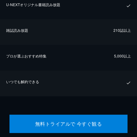
U-NEXTオリジナル書籍読み放題
雑誌読み放題
210誌以上
プロが選ぶおすすめ特集
5,000以上
いつでも解約できる
無料トライアルで 今すぐ観る