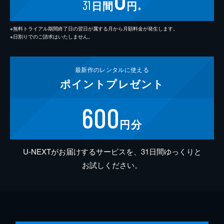
31
日間
円
※
※無料トライアル期間終了日の翌日が属する月から月額料金が発生します。
※日割りでのご請求はいたしません。
最新作の
レンタルに使える
ポイント
プレゼント
600
円分
U-NEXTがお届けするサービスを、31日間ゆっくりと
お試しください。