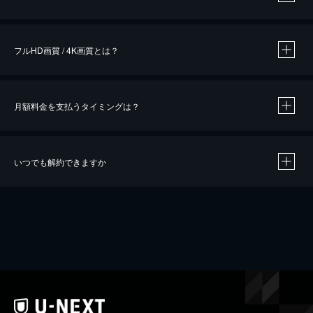
※
作品によって必要なポイントが異なります。
フルHD画質 / 4K画質とは？
月額料金を支払うタイミングは？
※
40％ポイント還元の対象は、クレジットカード決済による作品の購入 / レンタルです。
※
iOSアプリのUコイン決済による作品の購入 / レンタルは、20％のポイント還元です。
※
還元の対象外となる決済方法や商品があります。くわしくは
こちら
をご確認ください。
いつでも解約できますか
こちら