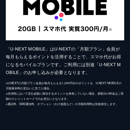
「U-NEXT MOBILE」はU-NEXTの「月額プラン」会員が
毎月もらえるポイントを活用することで、スマホ代がお得
になるモバイルプランです。ご利用には別途「U-NEXT M
OBILE」のお申し込みが必要となります。
※U-NEXTの月額プラン会員が毎月もらえる1,200円分のポイントを、U-NEXT MOBILEの
月額基本料の支払いに充てた場合。
※決済時において支払金額に相当するポイントを保有していない場合、差額分の料金はご登
録のクレジットカードでのお支払いとなります。
※通話料、SMS通信料、オプション（かけ放題など）の月額利用料は別途発生します。