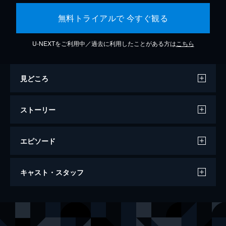
無料トライアルで 今すぐ観る
U-NEXTをご利用中／過去に利用したことがある方は
こちら
見どころ
ストーリー
エピソード
第一話 炎柱・煉󠄁獄杏寿郎
キャスト・スタッフ
炎柱・煉󠄁獄杏寿郎に新たな指令が下された。
それは40人以上もの行方不明者が出たという
「無限列車」へ赴き調査を行うというもの。
声の出演
竈門炭治郎
花江夏樹
鬼殺隊本部を後にし無限列車の任務へと旅立
竈門禰豆子
鬼頭明里