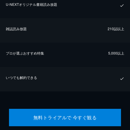
U-NEXTオリジナル書籍読み放題
雑誌読み放題
210誌以上
プロが選ぶおすすめ特集
5,000以上
いつでも解約できる
無料トライアルで 今すぐ観る