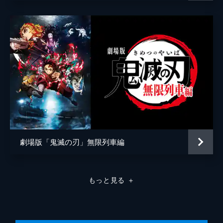
弦の参・猗窩座。満身創痍の炭治郎に襲いか
かる猗窩座を、間一髪で煉󠄁獄が迎え撃つ。苛
烈な戦いのなか、猗窩座は「鬼にならない
か」と煉󠄁獄に語りかける。
26分
劇場版「鬼滅の刃」無限列車編
もっと見る
＋