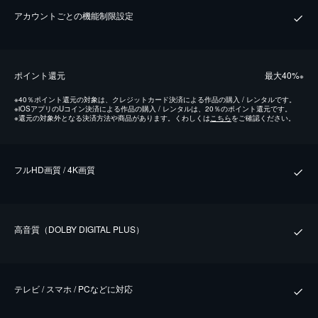
アカウントごとの機能制限設定
ポイント還元
最⼤40%
※
※
40％ポイント還元の対象は、クレジットカード決済による作品の購入 / レンタルです。
※
iOSアプリのUコイン決済による作品の購入 / レンタルは、20％のポイント還元です。
※
還元の対象外となる決済方法や商品があります。くわしくは
こちら
をご確認ください。
フルHD画質 / 4K画質
⾼⾳質（DOLBY DIGITAL PLUS）
テレビ / スマホ / PCなどに対応