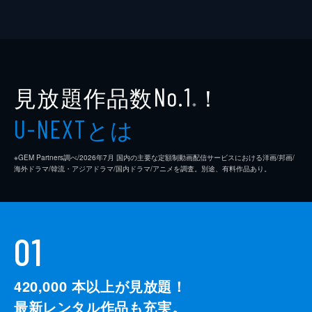
見放題作品数
！
No.1
※
とは
U-NEXT
※GEM Partners調べ/2026年7⽉ 国内の主要な定額制動画配信サービスにおける洋画/邦画/
海外ドラマ/韓流・アジアドラマ/国内ドラマ/アニメを調査。別途、有料作品あり。
01
420,000
本以上が見放題！
最新レンタル作品も充実。