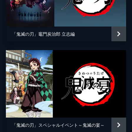
アニメーション制作
ufotable
倒そうとしていた。夢の中にいることに気づ
いた炭治郎は、夢から覚める方法を探す。
24分
第五話 前へ！
夢の中で自分の頚を斬ることにより炭治郎は
「鬼滅の刃」竈門炭治郎 立志編
目覚め、元凶である魘夢と対峙する。人の心
を踏みにじって享楽にふける魘夢に憤る炭治
郎。激闘の末、炭治郎は魘夢の頚を斬り落と
すが、その本体は無限列車と融合していた。
22分
第六話 猗窩座
魘夢の手から乗客を守るため戦う禰󠄀豆子、善
逸、煉󠄁獄。一方、炭治郎と伊之助は列車と融
合した魘夢の頚を見つける。魘夢が繰り出す
血鬼術を連携で凌ぎ、2人はついに魘夢の頚
を斬るが、無限列車が脱線し...。
24分
第七話 心を燃やせ
「鬼滅の刃」スペシャルイベント～鬼滅の宴～
魘夢を倒した炭治郎たちの目の前に現れた上