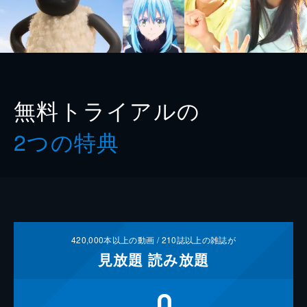
無料トライアルの
2つの特典
420,000
本以上の動画 /
210
誌以上の雑誌が
見放題
読み放題
0