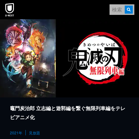
本文へスキップ
竈門炭治郎 立志編と遊郭編を繋ぐ無限列車編をテレ
ビアニメ化
2021年
見放題