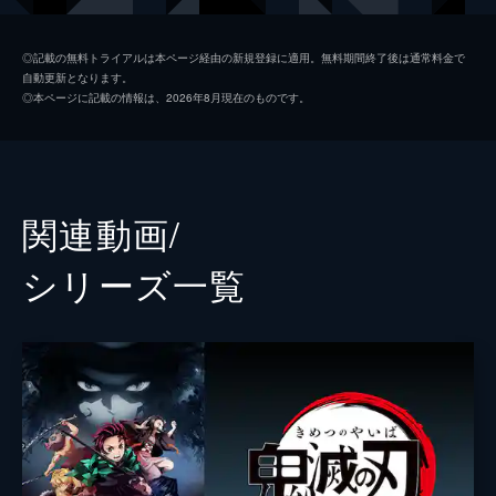
つ煉󠄁獄だったが...。
26分
我妻善逸
下野紘
第二話 深い眠り
◎記載の無料トライアルは本ページ経由の新規登録に適用。無料期間終了後は通常料金で
自動更新となります。
40人以上もの行方不明者を出している無限列
嘴平伊之助
松岡禎丞
◎本ページに記載の情報は、2026年8月現在のものです。
車を調査するため現地に赴いた煉󠄁獄杏寿郎は
煉獄杏寿郎
日野聡
その道中で鬼に遭遇する。鬼に襲われた人々
を救い煉󠄁獄はついに無限列車へ。果たしてそ
魘夢（下弦の壱）
平川大輔
の先に待つものは...。
23分
猗窩座
石田彰
関連動画/
第三話 本当なら
監督
外崎春雄
無限列車で煉󠄁獄と合流した炭治郎、禰󠄀豆子、
シリーズ⼀覧
善逸、伊之助。列車に鬼が出ると聞き警戒心
キャラクターデザイン
松島晃
を強める炭治郎たちだったが、いつの間にか
眠りに落ちてしまう。夢の中で、炭治郎は失
原作
吾峠呼世晴
われたはずの家族と再会するが...。
音楽
梶浦由記
25分
第四話 侮辱
椎名豪
魘夢の血鬼術により眠ってしまった炭治郎、
善逸、伊之助、煉󠄁獄。魘夢は協力者を利用
総作画監督
松島晃
し、精神の核を破壊することで炭治郎たちを