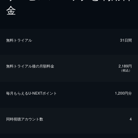
金
無料トライアル
31日間
無料トライアル後の⽉額料金
2,189円
（税込）
毎⽉もらえるU-NEXTポイント
1,200円分
同時視聴アカウント数
4