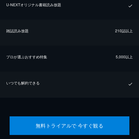
U-NEXTオリジナル書籍読み放題
雑誌読み放題
210誌以上
プロが選ぶおすすめ特集
5,000以上
いつでも解約できる
無料トライアルで 今すぐ観る