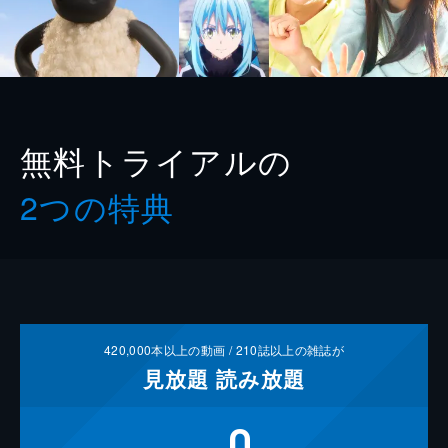
無料トライアルの
2つの特典
420,000
本以上の動画 /
210
誌以上の雑誌が
見放題
読み放題
0