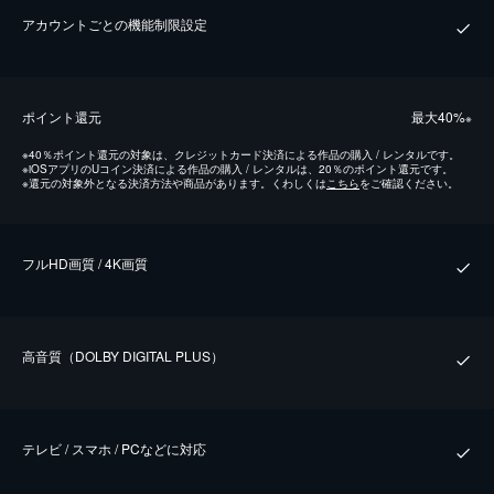
アカウントごとの機能制限設定
ポイント還元
最⼤40%
※
※
40％ポイント還元の対象は、クレジットカード決済による作品の購入 / レンタルです。
※
iOSアプリのUコイン決済による作品の購入 / レンタルは、20％のポイント還元です。
※
還元の対象外となる決済方法や商品があります。くわしくは
こちら
をご確認ください。
フルHD画質 / 4K画質
⾼⾳質（DOLBY DIGITAL PLUS）
テレビ / スマホ / PCなどに対応