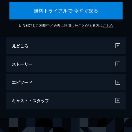
無料トライアルで 今すぐ観る
U-NEXTをご利用中／過去に利用したことがある方は
こちら
見どころ
ストーリー
エピソード
第一話 炎柱・煉󠄁獄杏寿郎
キャスト・スタッフ
炎柱・煉󠄁獄杏寿郎に新たな指令が下された。
それは40人以上もの行方不明者が出たという
「無限列車」へ赴き調査を行うというもの。
声の出演
竈門炭治郎
花江夏樹
鬼殺隊本部を後にし無限列車の任務へと旅立
竈門禰豆子
鬼頭明里