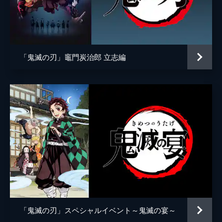
アニメーション制作
ufotable
倒そうとしていた。夢の中にいることに気づ
いた炭治郎は、夢から覚める方法を探す。
24分
第五話 前へ！
夢の中で自分の頚を斬ることにより炭治郎は
「鬼滅の刃」竈門炭治郎 立志編
目覚め、元凶である魘夢と対峙する。人の心
を踏みにじって享楽にふける魘夢に憤る炭治
郎。激闘の末、炭治郎は魘夢の頚を斬り落と
すが、その本体は無限列車と融合していた。
22分
第六話 猗窩座
魘夢の手から乗客を守るため戦う禰󠄀豆子、善
逸、煉󠄁獄。一方、炭治郎と伊之助は列車と融
合した魘夢の頚を見つける。魘夢が繰り出す
血鬼術を連携で凌ぎ、2人はついに魘夢の頚
を斬るが、無限列車が脱線し...。
24分
第七話 心を燃やせ
「鬼滅の刃」スペシャルイベント～鬼滅の宴～
魘夢を倒した炭治郎たちの目の前に現れた上