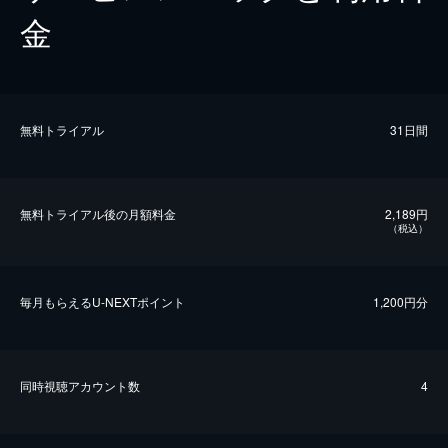
金
無料トライアル
31日間
無料トライアル後の⽉額料金
2,189円
（税込）
毎⽉もらえるU-NEXTポイント
1,200円分
同時視聴アカウント数
4