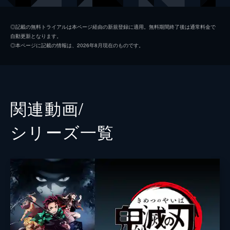
つ煉󠄁獄だったが...。
26分
我妻善逸
下野紘
第二話 深い眠り
◎記載の無料トライアルは本ページ経由の新規登録に適用。無料期間終了後は通常料金で
自動更新となります。
40人以上もの行方不明者を出している無限列
嘴平伊之助
松岡禎丞
◎本ページに記載の情報は、2026年8月現在のものです。
車を調査するため現地に赴いた煉󠄁獄杏寿郎は
煉獄杏寿郎
日野聡
その道中で鬼に遭遇する。鬼に襲われた人々
を救い煉󠄁獄はついに無限列車へ。果たしてそ
魘夢（下弦の壱）
平川大輔
の先に待つものは...。
23分
猗窩座
石田彰
関連動画/
第三話 本当なら
監督
外崎春雄
無限列車で煉󠄁獄と合流した炭治郎、禰󠄀豆子、
シリーズ⼀覧
善逸、伊之助。列車に鬼が出ると聞き警戒心
キャラクターデザイン
松島晃
を強める炭治郎たちだったが、いつの間にか
眠りに落ちてしまう。夢の中で、炭治郎は失
原作
吾峠呼世晴
われたはずの家族と再会するが...。
音楽
梶浦由記
25分
第四話 侮辱
椎名豪
魘夢の血鬼術により眠ってしまった炭治郎、
善逸、伊之助、煉󠄁獄。魘夢は協力者を利用
総作画監督
松島晃
し、精神の核を破壊することで炭治郎たちを