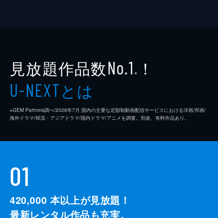
見放題作品数
！
No.1
※
とは
U-NEXT
※GEM Partners調べ/2026年7⽉ 国内の主要な定額制動画配信サービスにおける洋画/邦画/
海外ドラマ/韓流・アジアドラマ/国内ドラマ/アニメを調査。別途、有料作品あり。
01
420,000
本以上が見放題！
最新レンタル作品も充実。