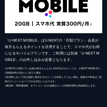
「U-NEXT MOBILE」はU-NEXTの「月額プラン」会員が
毎月もらえるポイントを活用することで、スマホ代がお得
になるモバイルプランです。ご利用には別途「U-NEXT M
OBILE」のお申し込みが必要となります。
※U-NEXTの月額プラン会員が毎月もらえる1,200円分のポイントを、U-NEXT MOBILEの
月額基本料の支払いに充てた場合。
※決済時において支払金額に相当するポイントを保有していない場合、差額分の料金はご登
録のクレジットカードでのお支払いとなります。
※通話料、SMS通信料、オプション（かけ放題など）の月額利用料は別途発生します。