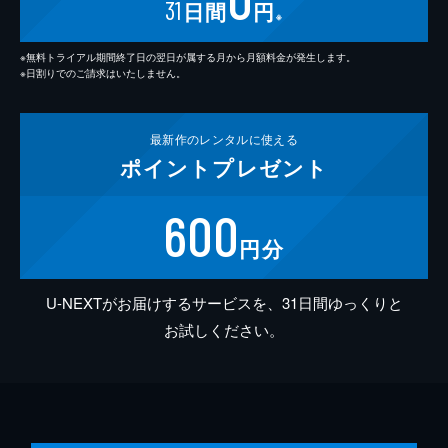
31
日間
円
※
※無料トライアル期間終了日の翌日が属する月から月額料金が発生します。
※日割りでのご請求はいたしません。
最新作の
レンタルに使える
ポイント
プレゼント
600
円分
U-NEXTがお届けするサービスを、31日間ゆっくりと
お試しください。