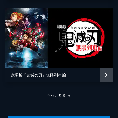
弦の参・猗窩座。満身創痍の炭治郎に襲いか
かる猗窩座を、間一髪で煉󠄁獄が迎え撃つ。苛
烈な戦いのなか、猗窩座は「鬼にならない
か」と煉󠄁獄に語りかける。
26分
劇場版「鬼滅の刃」無限列車編
もっと見る
＋