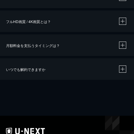
※
作品によって必要なポイントが異なります。
フルHD画質 / 4K画質とは？
月額料金を支払うタイミングは？
※
40％ポイント還元の対象は、クレジットカード決済による作品の購入 / レンタルです。
※
iOSアプリのUコイン決済による作品の購入 / レンタルは、20％のポイント還元です。
※
還元の対象外となる決済方法や商品があります。くわしくは
こちら
をご確認ください。
いつでも解約できますか
こちら