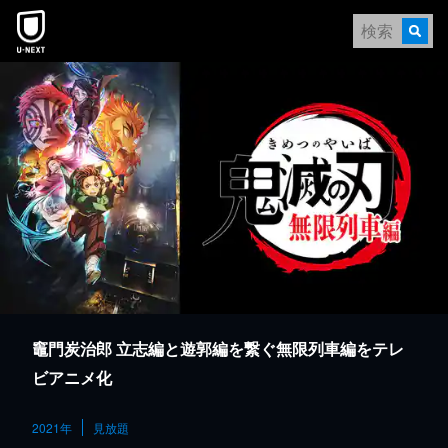
本文へスキップ
竈門炭治郎 立志編と遊郭編を繋ぐ無限列車編をテレ
ビアニメ化
2021年
見放題