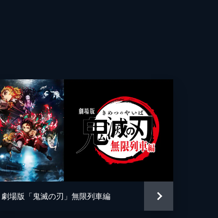
雄
核を
る
世晴
記
っ
車
e
劇場版「鬼滅の刃」無限列車編
夢の