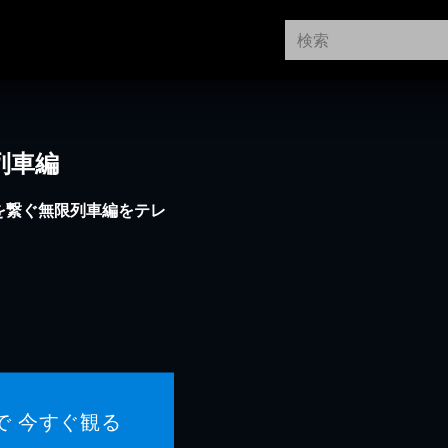
列車編
を繋ぐ無限列車編をテレ
で 今すぐ観る