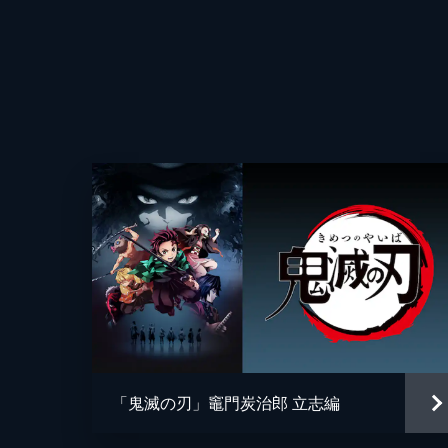
25分
第四話 侮辱
監督
魘夢の血鬼術により眠ってしまった炭
破壊することで炭治郎たちを倒そうと
キャラクターデザイン
方法を探す。
原作
24分
第五話 前へ！
音楽
夢の中で自分の頚を斬ることにより炭
て享楽にふける魘夢に憤る炭治郎。激
と融合していた。
総作画監督
22分
アニメーション制作
第六話 猗窩座
「鬼滅の刃」竈門炭治郎 立志編
魘夢の手から乗客を守るため戦う禰󠄀