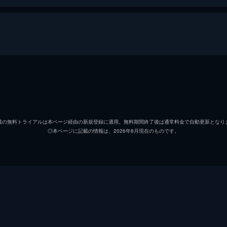
された。それは40人以上もの行方不明者が出たという「無限列
部を後にし無限列車の任務へと旅立つ煉󠄁獄だったが...。
竈門炭治郎
花江夏
竈門禰豆子
鬼頭明
無限列車を調査するため現地に赴いた煉󠄁獄杏寿郎はその道中
載の無料トライアルは本ページ経由の新規登録に適用。無料期間終了後は通常料金で自動更新となり
◎本ページに記載の情報は、2026年8月現在のものです。
我妻善逸
下野紘
󠄁獄はついに無限列車へ。果たしてその先に待つものは...。
嘴平伊之助
松岡禎
煉獄杏寿郎
日野聡
禰󠄀豆子、善逸、伊之助。列車に鬼が出ると聞き警戒心を強める
落ちてしまう。夢の中で、炭治郎は失われたはずの家族と再会
魘夢（下弦の壱）
平川大