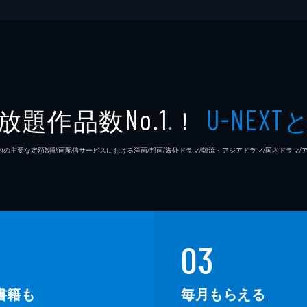
放題作品数
！
No.1
U-NEXT
※
26年7⽉ 国内の主要な定額制動画配信サービスにおける洋画/邦画/海外ドラマ/韓流・アジアドラマ/国内ドラ
03
書籍も
毎月もらえる