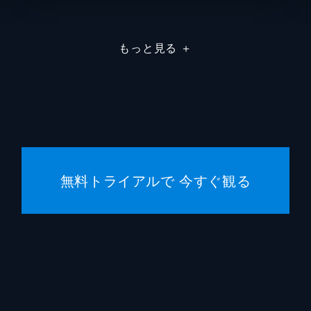
を連携で凌ぎ、2人はついに魘夢の頚を斬るが、無限列車が脱
もっと見る
＋
現れた上弦の参・猗窩座。満身創痍の炭治郎に襲いかかる猗窩
な戦いのなか、猗窩座は「鬼にならないか」と煉󠄁獄に語りかける
無料トライアルで 今すぐ観る