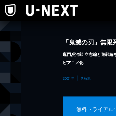
本文へスキップ
「鬼滅の刃」無限
竈門炭治郎 立志編と遊郭編
ビアニメ化
2021年
見放題
無料トライアル