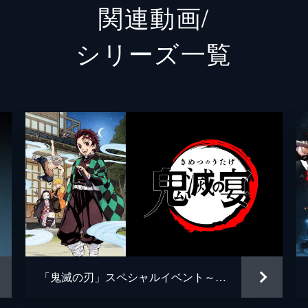
関連動画/
猗窩座
石田彰
シリーズ⼀覧
外崎春
治郎、善逸、伊之助、煉󠄁獄。魘夢は協力者を利用し、精神の
していた。夢の中にいることに気づいた炭治郎は、夢から覚め
松島晃
吾峠呼
梶浦由
治郎は目覚め、元凶である魘夢と対峙する。人の心を踏みにじ
椎名豪
闘の末、炭治郎は魘夢の頚を斬り落とすが、その本体は無限列
松島晃
ufotabl
「鬼滅の刃」スペシャルイベント～鬼滅の宴～
豆子、善逸、煉󠄁獄。一方、炭治郎と伊之助は列車と融合した魘