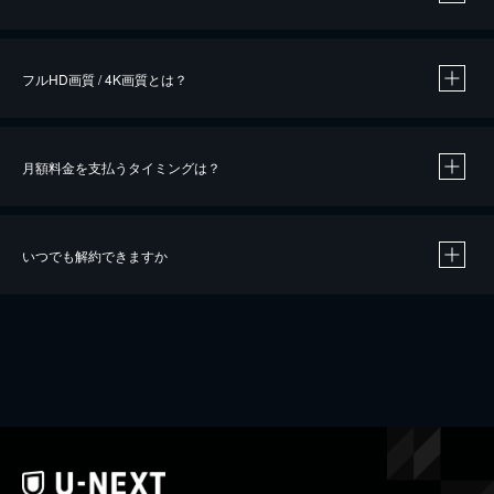
※
作品によって必要なポイントが異なります。
フルHD画質 / 4K画質とは？
月額料金を支払うタイミングは？
※
40％ポイント還元の対象は、クレジットカード決済による作品の購入 / レンタルです。
※
iOSアプリのUコイン決済による作品の購入 / レンタルは、20％のポイント還元です。
※
還元の対象外となる決済方法や商品があります。くわしくは
こちら
をご確認ください。
いつでも解約できますか
こちら