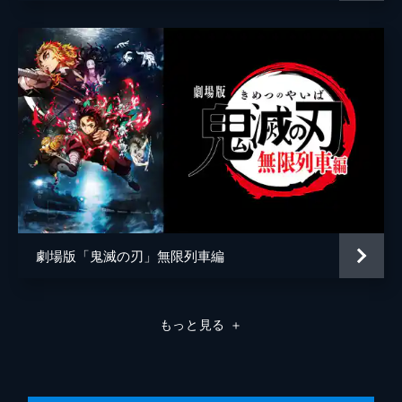
弦の参・猗窩座。満身創痍の炭治郎に襲いか
かる猗窩座を、間一髪で煉󠄁獄が迎え撃つ。苛
烈な戦いのなか、猗窩座は「鬼にならない
か」と煉󠄁獄に語りかける。
26分
劇場版「鬼滅の刃」無限列車編
もっと見る
＋