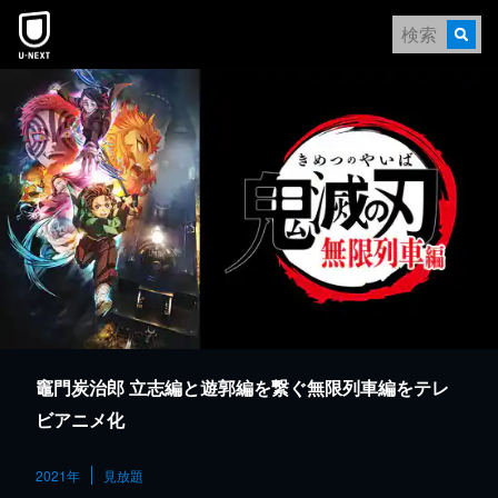
本文へスキップ
竈門炭治郎 立志編と遊郭編を繋ぐ無限列車編をテレ
ビアニメ化
2021年
見放題