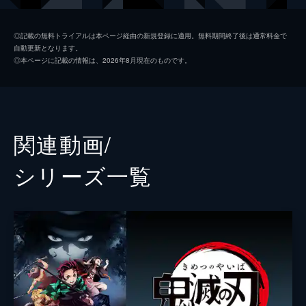
つ煉󠄁獄だったが...。
26分
我妻善逸
下野紘
第二話 深い眠り
◎記載の無料トライアルは本ページ経由の新規登録に適用。無料期間終了後は通常料金で
自動更新となります。
40人以上もの行方不明者を出している無限列
嘴平伊之助
松岡禎丞
◎本ページに記載の情報は、2026年8月現在のものです。
車を調査するため現地に赴いた煉󠄁獄杏寿郎は
煉獄杏寿郎
日野聡
その道中で鬼に遭遇する。鬼に襲われた人々
を救い煉󠄁獄はついに無限列車へ。果たしてそ
魘夢（下弦の壱）
平川大輔
の先に待つものは...。
23分
猗窩座
石田彰
関連動画/
第三話 本当なら
監督
外崎春雄
無限列車で煉󠄁獄と合流した炭治郎、禰󠄀豆子、
シリーズ⼀覧
善逸、伊之助。列車に鬼が出ると聞き警戒心
キャラクターデザイン
松島晃
を強める炭治郎たちだったが、いつの間にか
眠りに落ちてしまう。夢の中で、炭治郎は失
原作
吾峠呼世晴
われたはずの家族と再会するが...。
音楽
梶浦由記
25分
第四話 侮辱
椎名豪
魘夢の血鬼術により眠ってしまった炭治郎、
善逸、伊之助、煉󠄁獄。魘夢は協力者を利用
総作画監督
松島晃
し、精神の核を破壊することで炭治郎たちを