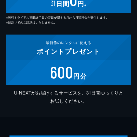
31
日間
円
※
※無料トライアル期間終了日の翌日が属する月から月額料金が発生します。
※日割りでのご請求はいたしません。
最新作の
レンタルに使える
ポイント
プレゼント
600
円分
U-NEXTがお届けするサービスを、31日間ゆっくりと
お試しください。