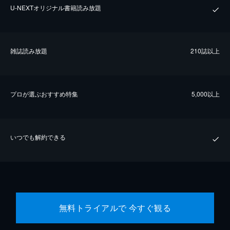
U-NEXTオリジナル書籍読み放題
雑誌読み放題
210誌以上
プロが選ぶおすすめ特集
5,000以上
いつでも解約できる
無料トライアルで 今すぐ観る