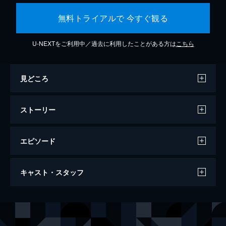
無料トライアルで 今すぐ観る
U-NEXTをご利用中／過去に利用したことがある方は
こちら
見どころ
ストーリー
エピソード
第一話 炎柱・煉󠄁獄杏寿郎
キャスト・スタッフ
炎柱・煉󠄁獄杏寿郎に新たな指令が下された。
それは40人以上もの行方不明者が出たという
「無限列車」へ赴き調査を行うというもの。
声の出演
竈門炭治郎
花江夏樹
鬼殺隊本部を後にし無限列車の任務へと旅立
竈門禰豆子
鬼頭明里