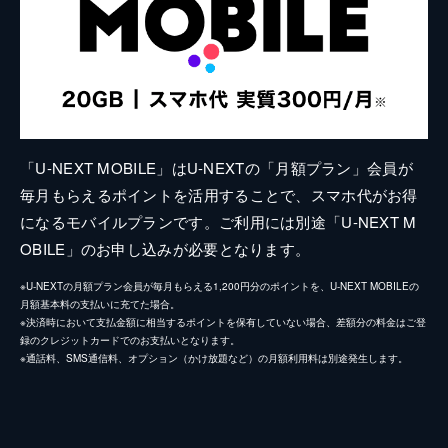
「U-NEXT MOBILE」はU-NEXTの「月額プラン」会員が
毎月もらえるポイントを活用することで、スマホ代がお得
になるモバイルプランです。ご利用には別途「U-NEXT M
OBILE」のお申し込みが必要となります。
※U-NEXTの月額プラン会員が毎月もらえる1,200円分のポイントを、U-NEXT MOBILEの
月額基本料の支払いに充てた場合。
※決済時において支払金額に相当するポイントを保有していない場合、差額分の料金はご登
録のクレジットカードでのお支払いとなります。
※通話料、SMS通信料、オプション（かけ放題など）の月額利用料は別途発生します。