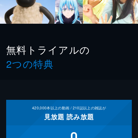
無料トライアルの
2つの特典
420,000
本以上の動画 /
210
誌以上の雑誌が
見放題
読み放題
0