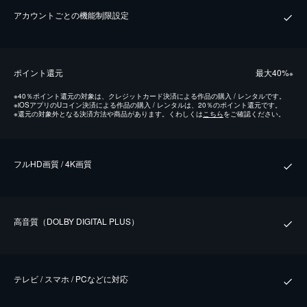
アカウントごとの機能制限設定
ポイント還元
最⼤40%
※
※
40％ポイント還元の対象は、クレジットカード決済による作品の購入 / レンタルです。
※
iOSアプリのUコイン決済による作品の購入 / レンタルは、20％のポイント還元です。
※
還元の対象外となる決済方法や商品があります。くわしくは
こちら
をご確認ください。
フルHD画質 / 4K画質
⾼⾳質（DOLBY DIGITAL PLUS）
テレビ / スマホ / PCなどに対応