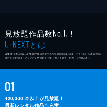
見放題作品数
！
No.1
※
とは
U-NEXT
※GEM Partners調べ/2026年7⽉ 国内の主要な定額制動画配信サービスにおける洋画/邦画/
海外ドラマ/韓流・アジアドラマ/国内ドラマ/アニメを調査。別途、有料作品あり。
01
420,000
本以上が見放題！
最新レンタル作品も充実。