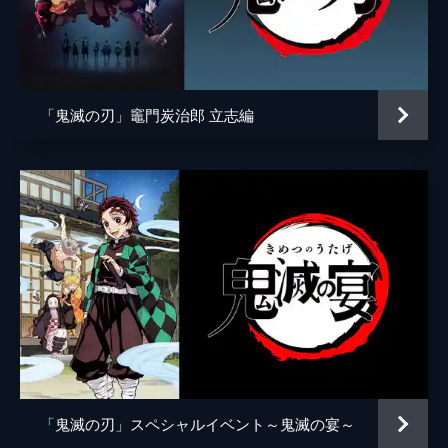
アニメーション制作
ufotable
倒そうとしていた。夢の中にいることに気づ
いた炭治郎は、夢から覚める方法を探す。
24分
第五話 前へ！
夢の中で自分の頚を斬ることにより炭治郎は
「鬼滅の刃」竈門炭治郎 立志編
目覚め、元凶である魘夢と対峙する。人の心
を踏みにじって享楽にふける魘夢に憤る炭治
郎。激闘の末、炭治郎は魘夢の頚を斬り落と
すが、その本体は無限列車と融合していた。
22分
第六話 猗窩座
魘夢の手から乗客を守るため戦う禰󠄀豆子、善
逸、煉󠄁獄。一方、炭治郎と伊之助は列車と融
合した魘夢の頚を見つける。魘夢が繰り出す
血鬼術を連携で凌ぎ、2人はついに魘夢の頚
を斬るが、無限列車が脱線し...。
24分
第七話 心を燃やせ
「鬼滅の刃」スペシャルイベント～鬼滅の宴～
魘夢を倒した炭治郎たちの目の前に現れた上