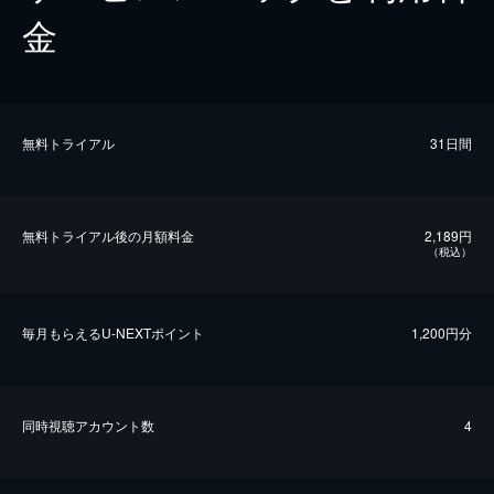
金
無料トライアル
31日間
無料トライアル後の⽉額料金
2,189円
（税込）
毎⽉もらえるU-NEXTポイント
1,200円分
同時視聴アカウント数
4