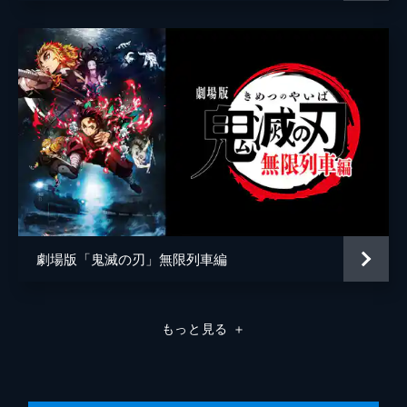
弦の参・猗窩座。満身創痍の炭治郎に襲いか
かる猗窩座を、間一髪で煉󠄁獄が迎え撃つ。苛
烈な戦いのなか、猗窩座は「鬼にならない
か」と煉󠄁獄に語りかける。
26分
劇場版「鬼滅の刃」無限列車編
もっと見る
＋