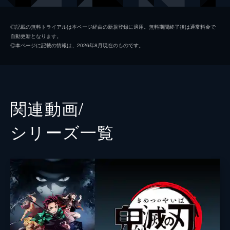
つ煉󠄁獄だったが...。
26分
我妻善逸
下野紘
第二話 深い眠り
◎記載の無料トライアルは本ページ経由の新規登録に適用。無料期間終了後は通常料金で
自動更新となります。
40人以上もの行方不明者を出している無限列
嘴平伊之助
松岡禎丞
◎本ページに記載の情報は、2026年8月現在のものです。
車を調査するため現地に赴いた煉󠄁獄杏寿郎は
煉獄杏寿郎
日野聡
その道中で鬼に遭遇する。鬼に襲われた人々
を救い煉󠄁獄はついに無限列車へ。果たしてそ
魘夢（下弦の壱）
平川大輔
の先に待つものは...。
23分
猗窩座
石田彰
関連動画/
第三話 本当なら
監督
外崎春雄
無限列車で煉󠄁獄と合流した炭治郎、禰󠄀豆子、
シリーズ⼀覧
善逸、伊之助。列車に鬼が出ると聞き警戒心
キャラクターデザイン
松島晃
を強める炭治郎たちだったが、いつの間にか
眠りに落ちてしまう。夢の中で、炭治郎は失
原作
吾峠呼世晴
われたはずの家族と再会するが...。
音楽
梶浦由記
25分
第四話 侮辱
椎名豪
魘夢の血鬼術により眠ってしまった炭治郎、
善逸、伊之助、煉󠄁獄。魘夢は協力者を利用
総作画監督
松島晃
し、精神の核を破壊することで炭治郎たちを