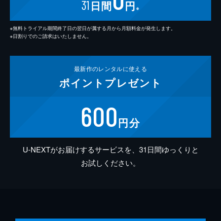
31
日間
円
※
※無料トライアル期間終了日の翌日が属する月から月額料金が発生します。
※日割りでのご請求はいたしません。
最新作の
レンタルに使える
ポイント
プレゼント
600
円分
U-NEXTがお届けするサービスを、31日間ゆっくりと
お試しください。