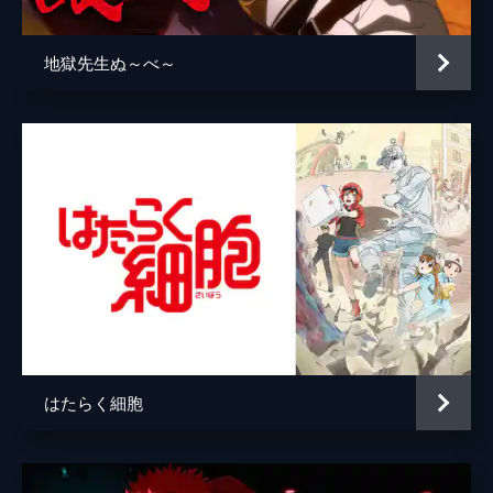
地獄先生ぬ～べ～
はたらく細胞