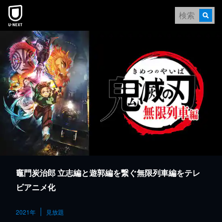
本文へスキップ
竈門炭治郎 立志編と遊郭編を繋ぐ無限列車編をテレ
ビアニメ化
2021年
見放題