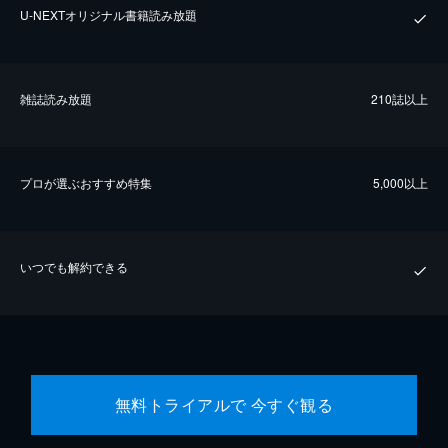
U-NEXTオリジナル書籍読み放題
雑誌読み放題
210誌以上
プロが選ぶおすすめ特集
5,000以上
いつでも解約できる
無料トライアルで 今すぐ観る