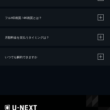
※
作品によって必要なポイントが異なります。
フルHD画質 / 4K画質とは？
月額料金を支払うタイミングは？
※
40％ポイント還元の対象は、クレジットカード決済による作品の購入 / レンタルです。
※
iOSアプリのUコイン決済による作品の購入 / レンタルは、20％のポイント還元です。
※
還元の対象外となる決済方法や商品があります。くわしくは
こちら
をご確認ください。
いつでも解約できますか
こちら