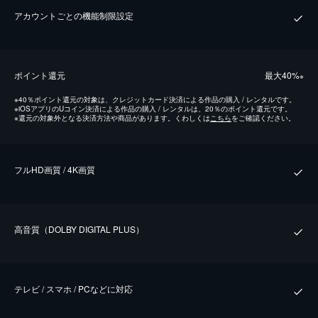
アカウントごとの機能制限設定
ポイント還元
最⼤40%
※
※
40％ポイント還元の対象は、クレジットカード決済による作品の購入 / レンタルです。
※
iOSアプリのUコイン決済による作品の購入 / レンタルは、20％のポイント還元です。
※
還元の対象外となる決済方法や商品があります。くわしくは
こちら
をご確認ください。
フルHD画質 / 4K画質
⾼⾳質（DOLBY DIGITAL PLUS）
テレビ / スマホ / PCなどに対応