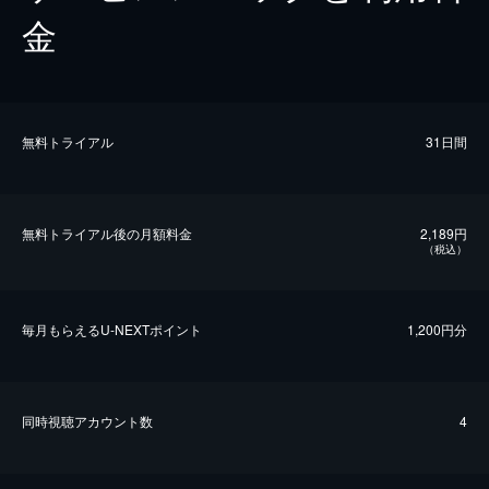
金
無料トライアル
31日間
無料トライアル後の⽉額料金
2,189円
（税込）
毎⽉もらえるU-NEXTポイント
1,200円分
同時視聴アカウント数
4