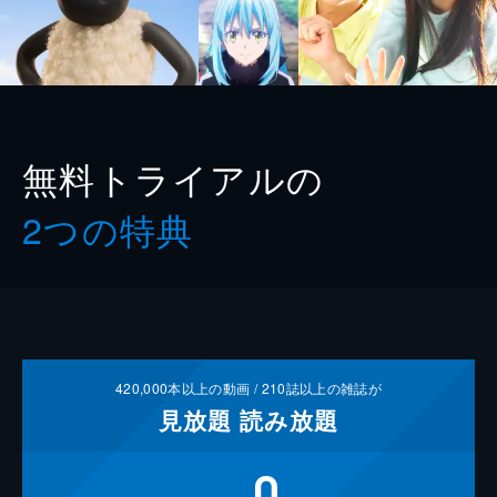
無料トライアルの
2つの特典
420,000
本以上の動画 /
210
誌以上の雑誌が
見放題
読み放題
0