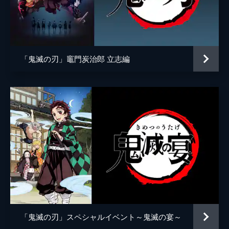
アニメーション制作
ufotable
倒そうとしていた。夢の中にいることに気づ
いた炭治郎は、夢から覚める方法を探す。
24分
第五話 前へ！
夢の中で自分の頚を斬ることにより炭治郎は
「鬼滅の刃」竈門炭治郎 立志編
目覚め、元凶である魘夢と対峙する。人の心
を踏みにじって享楽にふける魘夢に憤る炭治
郎。激闘の末、炭治郎は魘夢の頚を斬り落と
すが、その本体は無限列車と融合していた。
22分
第六話 猗窩座
魘夢の手から乗客を守るため戦う禰󠄀豆子、善
逸、煉󠄁獄。一方、炭治郎と伊之助は列車と融
合した魘夢の頚を見つける。魘夢が繰り出す
血鬼術を連携で凌ぎ、2人はついに魘夢の頚
を斬るが、無限列車が脱線し...。
24分
第七話 心を燃やせ
「鬼滅の刃」スペシャルイベント～鬼滅の宴～
魘夢を倒した炭治郎たちの目の前に現れた上