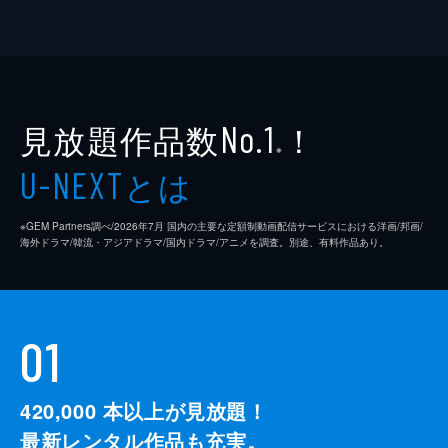
見放題作品数
！
No.1
※
とは
U-NEXT
※GEM Partners調べ/2026年7⽉ 国内の主要な定額制動画配信サービスにおける洋画/邦画/
海外ドラマ/韓流・アジアドラマ/国内ドラマ/アニメを調査。別途、有料作品あり。
01
420,000
本以上が見放題！
最新レンタル作品も充実。