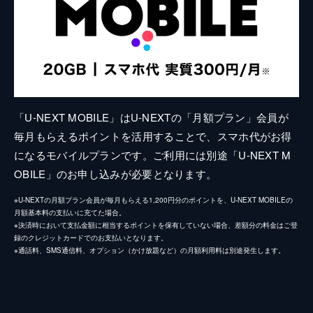
「U-NEXT MOBILE」はU-NEXTの「月額プラン」会員が
毎月もらえるポイントを活用することで、スマホ代がお得
になるモバイルプランです。ご利用には別途「U-NEXT M
OBILE」のお申し込みが必要となります。
※U-NEXTの月額プラン会員が毎月もらえる1,200円分のポイントを、U-NEXT MOBILEの
月額基本料の支払いに充てた場合。
※決済時において支払金額に相当するポイントを保有していない場合、差額分の料金はご登
録のクレジットカードでのお支払いとなります。
※通話料、SMS通信料、オプション（かけ放題など）の月額利用料は別途発生します。