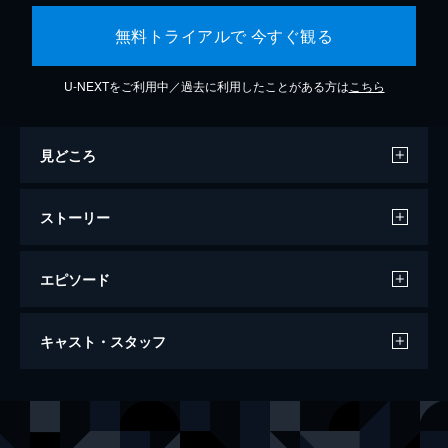
無料トライアルで 今すぐ観る
U-NEXTをご利用中／過去に利用したことがある方は
こちら
見どころ
ストーリー
エピソード
第一話 炎柱・煉󠄁獄杏寿郎
キャスト・スタッフ
炎柱・煉󠄁獄杏寿郎に新たな指令が下された。
それは40人以上もの行方不明者が出たという
「無限列車」へ赴き調査を行うというもの。
声の出演
竈門炭治郎
花江夏樹
鬼殺隊本部を後にし無限列車の任務へと旅立
竈門禰豆子
鬼頭明里