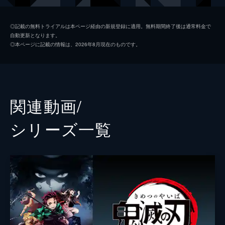
つ煉󠄁獄だったが...。
26分
我妻善逸
下野紘
第二話 深い眠り
◎記載の無料トライアルは本ページ経由の新規登録に適用。無料期間終了後は通常料金で
自動更新となります。
40人以上もの行方不明者を出している無限列
嘴平伊之助
松岡禎丞
◎本ページに記載の情報は、2026年8月現在のものです。
車を調査するため現地に赴いた煉󠄁獄杏寿郎は
煉獄杏寿郎
日野聡
その道中で鬼に遭遇する。鬼に襲われた人々
を救い煉󠄁獄はついに無限列車へ。果たしてそ
魘夢（下弦の壱）
平川大輔
の先に待つものは...。
23分
猗窩座
石田彰
関連動画/
第三話 本当なら
監督
外崎春雄
無限列車で煉󠄁獄と合流した炭治郎、禰󠄀豆子、
シリーズ⼀覧
善逸、伊之助。列車に鬼が出ると聞き警戒心
キャラクターデザイン
松島晃
を強める炭治郎たちだったが、いつの間にか
眠りに落ちてしまう。夢の中で、炭治郎は失
原作
吾峠呼世晴
われたはずの家族と再会するが...。
音楽
梶浦由記
25分
第四話 侮辱
椎名豪
魘夢の血鬼術により眠ってしまった炭治郎、
善逸、伊之助、煉󠄁獄。魘夢は協力者を利用
総作画監督
松島晃
し、精神の核を破壊することで炭治郎たちを