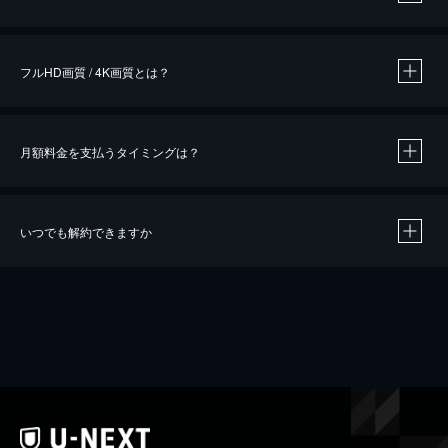
※
作品によって必要なポイントが異なります。
フルHD画質 / 4K画質とは？
月額料金を支払うタイミングは？
※
40％ポイント還元の対象は、クレジットカード決済による作品の購入 / レンタルです。
※
iOSアプリのUコイン決済による作品の購入 / レンタルは、20％のポイント還元です。
※
還元の対象外となる決済方法や商品があります。くわしくは
こちら
をご確認ください。
いつでも解約できますか
こちら