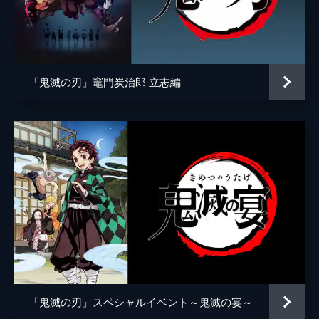
アニメーション制作
ufotable
倒そうとしていた。夢の中にいることに気づ
いた炭治郎は、夢から覚める方法を探す。
24分
第五話 前へ！
夢の中で自分の頚を斬ることにより炭治郎は
「鬼滅の刃」竈門炭治郎 立志編
目覚め、元凶である魘夢と対峙する。人の心
を踏みにじって享楽にふける魘夢に憤る炭治
郎。激闘の末、炭治郎は魘夢の頚を斬り落と
すが、その本体は無限列車と融合していた。
22分
第六話 猗窩座
魘夢の手から乗客を守るため戦う禰󠄀豆子、善
逸、煉󠄁獄。一方、炭治郎と伊之助は列車と融
合した魘夢の頚を見つける。魘夢が繰り出す
血鬼術を連携で凌ぎ、2人はついに魘夢の頚
を斬るが、無限列車が脱線し...。
24分
第七話 心を燃やせ
「鬼滅の刃」スペシャルイベント～鬼滅の宴～
魘夢を倒した炭治郎たちの目の前に現れた上