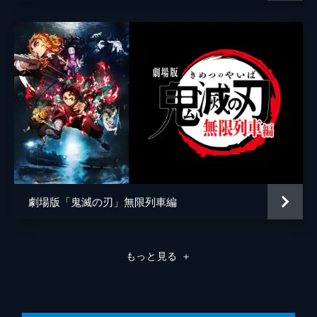
弦の参・猗窩座。満身創痍の炭治郎に襲いか
かる猗窩座を、間一髪で煉󠄁獄が迎え撃つ。苛
烈な戦いのなか、猗窩座は「鬼にならない
か」と煉󠄁獄に語りかける。
26分
劇場版「鬼滅の刃」無限列車編
もっと見る
＋