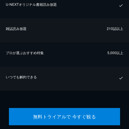
U-NEXTオリジナル書籍読み放題
雑誌読み放題
210誌以上
プロが選ぶおすすめ特集
5,000以上
いつでも解約できる
無料トライアルで 今すぐ観る