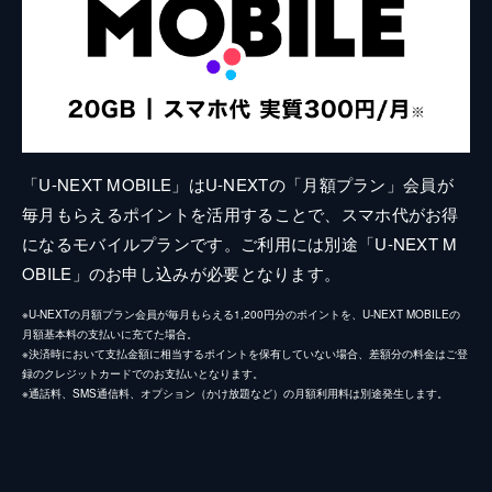
「U-NEXT MOBILE」はU-NEXTの「月額プラン」会員が
毎月もらえるポイントを活用することで、スマホ代がお得
になるモバイルプランです。ご利用には別途「U-NEXT M
OBILE」のお申し込みが必要となります。
※U-NEXTの月額プラン会員が毎月もらえる1,200円分のポイントを、U-NEXT MOBILEの
月額基本料の支払いに充てた場合。
※決済時において支払金額に相当するポイントを保有していない場合、差額分の料金はご登
録のクレジットカードでのお支払いとなります。
※通話料、SMS通信料、オプション（かけ放題など）の月額利用料は別途発生します。