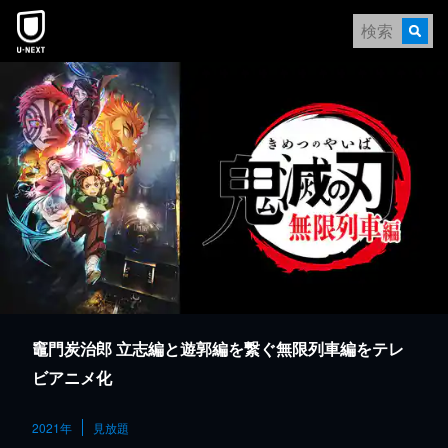
本文へスキップ
竈門炭治郎 立志編と遊郭編を繋ぐ無限列車編をテレ
ビアニメ化
2021年
見放題