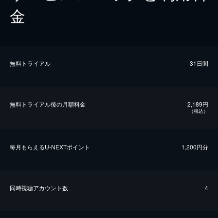
金
無料トライアル
31日間
無料トライアル後の⽉額料金
2,189円
（税込）
毎⽉もらえるU-NEXTポイント
1,200円分
同時視聴アカウント数
4