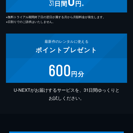
31
日間
円
※
※無料トライアル期間終了日の翌日が属する月から月額料金が発生します。
※日割りでのご請求はいたしません。
最新作の
レンタルに使える
ポイント
プレゼント
600
円分
U-NEXTがお届けするサービスを、31日間ゆっくりと
お試しください。