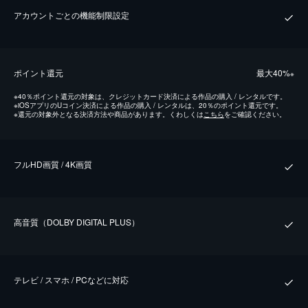
アカウントごとの機能制限設定
ポイント還元
最⼤40%
※
※
40％ポイント還元の対象は、クレジットカード決済による作品の購入 / レンタルです。
※
iOSアプリのUコイン決済による作品の購入 / レンタルは、20％のポイント還元です。
※
還元の対象外となる決済方法や商品があります。くわしくは
こちら
をご確認ください。
フルHD画質 / 4K画質
⾼⾳質（DOLBY DIGITAL PLUS）
テレビ / スマホ / PCなどに対応