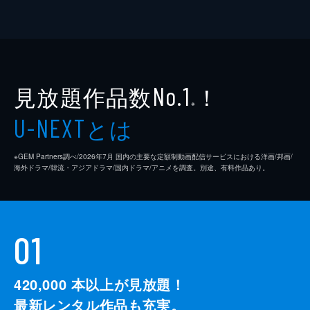
見放題作品数
！
No.1
※
とは
U-NEXT
※GEM Partners調べ/2026年7⽉ 国内の主要な定額制動画配信サービスにおける洋画/邦画/
海外ドラマ/韓流・アジアドラマ/国内ドラマ/アニメを調査。別途、有料作品あり。
01
420,000
本以上が見放題！
最新レンタル作品も充実。