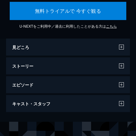
無料トライアルで 今すぐ観る
U-NEXTをご利用中／過去に利用したことがある方は
こちら
見どころ
ストーリー
エピソード
第一話 炎柱・煉󠄁獄杏寿郎
キャスト・スタッフ
炎柱・煉󠄁獄杏寿郎に新たな指令が下された。
それは40人以上もの行方不明者が出たという
「無限列車」へ赴き調査を行うというもの。
声の出演
竈門炭治郎
花江夏樹
鬼殺隊本部を後にし無限列車の任務へと旅立
竈門禰豆子
鬼頭明里