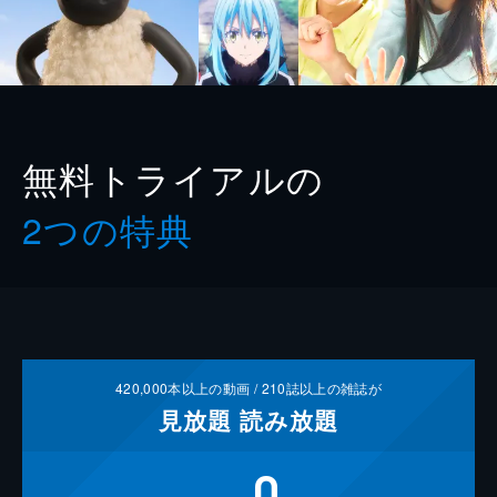
無料トライアルの
2つの特典
420,000
本以上の動画 /
210
誌以上の雑誌が
見放題
読み放題
0