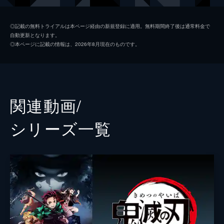
つ煉󠄁獄だったが...。
26分
我妻善逸
下野紘
第二話 深い眠り
◎記載の無料トライアルは本ページ経由の新規登録に適用。無料期間終了後は通常料金で
自動更新となります。
40人以上もの行方不明者を出している無限列
嘴平伊之助
松岡禎丞
◎本ページに記載の情報は、2026年8月現在のものです。
車を調査するため現地に赴いた煉󠄁獄杏寿郎は
煉獄杏寿郎
日野聡
その道中で鬼に遭遇する。鬼に襲われた人々
を救い煉󠄁獄はついに無限列車へ。果たしてそ
魘夢（下弦の壱）
平川大輔
の先に待つものは...。
23分
猗窩座
石田彰
関連動画/
第三話 本当なら
監督
外崎春雄
無限列車で煉󠄁獄と合流した炭治郎、禰󠄀豆子、
シリーズ⼀覧
善逸、伊之助。列車に鬼が出ると聞き警戒心
キャラクターデザイン
松島晃
を強める炭治郎たちだったが、いつの間にか
眠りに落ちてしまう。夢の中で、炭治郎は失
原作
吾峠呼世晴
われたはずの家族と再会するが...。
音楽
梶浦由記
25分
第四話 侮辱
椎名豪
魘夢の血鬼術により眠ってしまった炭治郎、
善逸、伊之助、煉󠄁獄。魘夢は協力者を利用
総作画監督
松島晃
し、精神の核を破壊することで炭治郎たちを