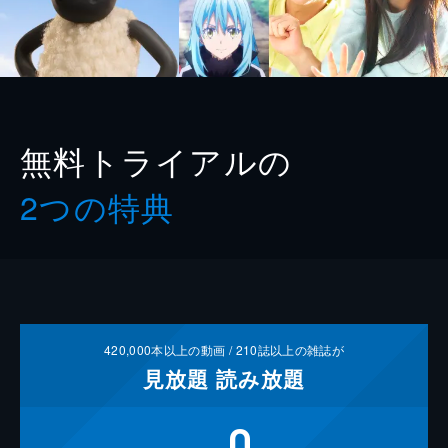
無料トライアルの
2つの特典
420,000
本以上の動画 /
210
誌以上の雑誌が
見放題
読み放題
0