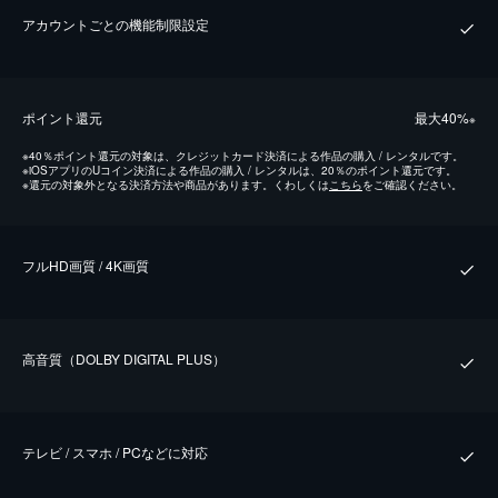
アカウントごとの機能制限設定
ポイント還元
最⼤40%
※
※
40％ポイント還元の対象は、クレジットカード決済による作品の購入 / レンタルです。
※
iOSアプリのUコイン決済による作品の購入 / レンタルは、20％のポイント還元です。
※
還元の対象外となる決済方法や商品があります。くわしくは
こちら
をご確認ください。
フルHD画質 / 4K画質
⾼⾳質（DOLBY DIGITAL PLUS）
テレビ / スマホ / PCなどに対応