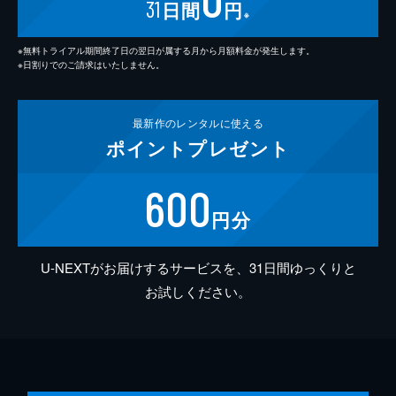
31
日間
円
※
※無料トライアル期間終了日の翌日が属する月から月額料金が発生します。
※日割りでのご請求はいたしません。
最新作の
レンタルに使える
ポイント
プレゼント
600
円分
U-NEXTがお届けするサービスを、31日間ゆっくりと
お試しください。