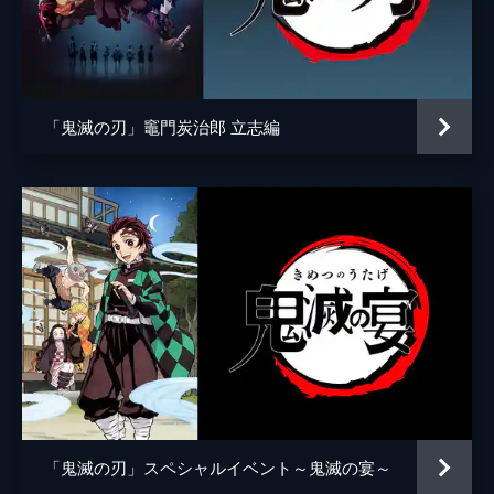
アニメーション制作
ufotable
倒そうとしていた。夢の中にいることに気づ
いた炭治郎は、夢から覚める方法を探す。
24分
第五話 前へ！
夢の中で自分の頚を斬ることにより炭治郎は
「鬼滅の刃」竈門炭治郎 立志編
目覚め、元凶である魘夢と対峙する。人の心
を踏みにじって享楽にふける魘夢に憤る炭治
郎。激闘の末、炭治郎は魘夢の頚を斬り落と
すが、その本体は無限列車と融合していた。
22分
第六話 猗窩座
魘夢の手から乗客を守るため戦う禰󠄀豆子、善
逸、煉󠄁獄。一方、炭治郎と伊之助は列車と融
合した魘夢の頚を見つける。魘夢が繰り出す
血鬼術を連携で凌ぎ、2人はついに魘夢の頚
を斬るが、無限列車が脱線し...。
24分
第七話 心を燃やせ
「鬼滅の刃」スペシャルイベント～鬼滅の宴～
魘夢を倒した炭治郎たちの目の前に現れた上