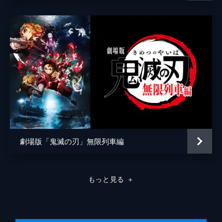
弦の参・猗窩座。満身創痍の炭治郎に襲いか
かる猗窩座を、間一髪で煉󠄁獄が迎え撃つ。苛
烈な戦いのなか、猗窩座は「鬼にならない
か」と煉󠄁獄に語りかける。
26分
劇場版「鬼滅の刃」無限列車編
もっと見る
＋