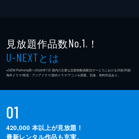
見放題作品数
！
No.1
※
とは
U-NEXT
※GEM Partners調べ/2026年7⽉ 国内の主要な定額制動画配信サービスにおける洋画/邦画/
海外ドラマ/韓流・アジアドラマ/国内ドラマ/アニメを調査。別途、有料作品あり。
01
420,000
本以上が見放題！
最新レンタル作品も充実。