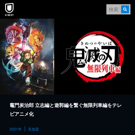
本文へスキップ
竈門炭治郎 立志編と遊郭編を繋ぐ無限列車編をテレ
ビアニメ化
2021年
見放題