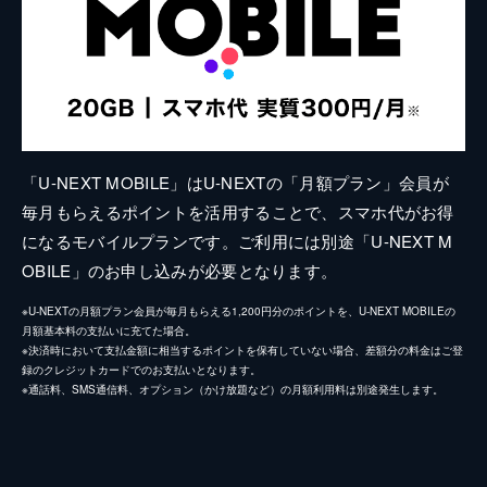
「U-NEXT MOBILE」はU-NEXTの「月額プラン」会員が
毎月もらえるポイントを活用することで、スマホ代がお得
になるモバイルプランです。ご利用には別途「U-NEXT M
OBILE」のお申し込みが必要となります。
※U-NEXTの月額プラン会員が毎月もらえる1,200円分のポイントを、U-NEXT MOBILEの
月額基本料の支払いに充てた場合。
※決済時において支払金額に相当するポイントを保有していない場合、差額分の料金はご登
録のクレジットカードでのお支払いとなります。
※通話料、SMS通信料、オプション（かけ放題など）の月額利用料は別途発生します。