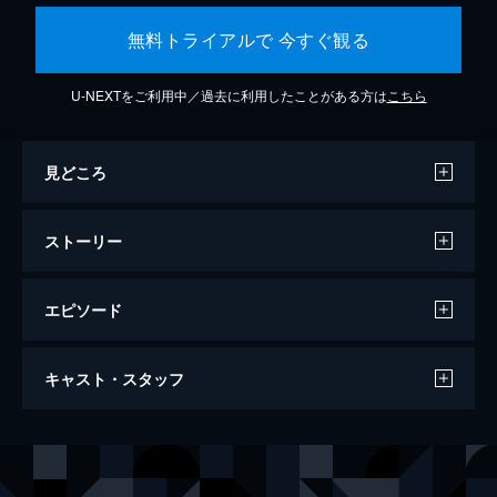
無料トライアルで 今すぐ観る
U-NEXTをご利用中／過去に利用したことがある方は
こちら
見どころ
ストーリー
エピソード
第一話 炎柱・煉󠄁獄杏寿郎
キャスト・スタッフ
炎柱・煉󠄁獄杏寿郎に新たな指令が下された。
それは40人以上もの行方不明者が出たという
「無限列車」へ赴き調査を行うというもの。
声の出演
竈門炭治郎
花江夏樹
鬼殺隊本部を後にし無限列車の任務へと旅立
竈門禰豆子
鬼頭明里