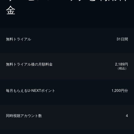
金
無料トライアル
31日間
無料トライアル後の⽉額料金
2,189円
（税込）
毎⽉もらえるU-NEXTポイント
1,200円分
同時視聴アカウント数
4