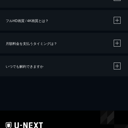
※
作品によって必要なポイントが異なります。
フルHD画質 / 4K画質とは？
月額料金を支払うタイミングは？
※
40％ポイント還元の対象は、クレジットカード決済による作品の購入 / レンタルです。
※
iOSアプリのUコイン決済による作品の購入 / レンタルは、20％のポイント還元です。
※
還元の対象外となる決済方法や商品があります。くわしくは
こちら
をご確認ください。
いつでも解約できますか
こちら