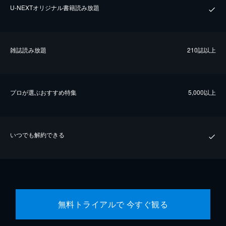
U-NEXTオリジナル書籍読み放題
雑誌読み放題
210誌以上
プロが選ぶおすすめ特集
5,000以上
いつでも解約できる
無料トライアルで 今すぐ観る