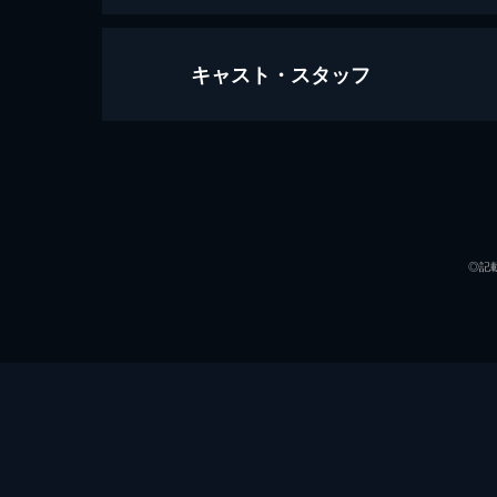
キャスト・スタッフ
第一話 炎柱・煉󠄁獄杏寿郎
炎柱・煉󠄁獄杏寿郎に新たな指令が下
へ赴き調査を行うというもの。鬼殺隊本
声の出演
26分
第二話 深い眠り
40人以上もの行方不明者を出している
◎記
に遭遇する。鬼に襲われた人々を救い煉
23分
第三話 本当なら
無限列車で煉󠄁獄と合流した炭治郎、
郎たちだったが、いつの間にか眠りに
るが...。