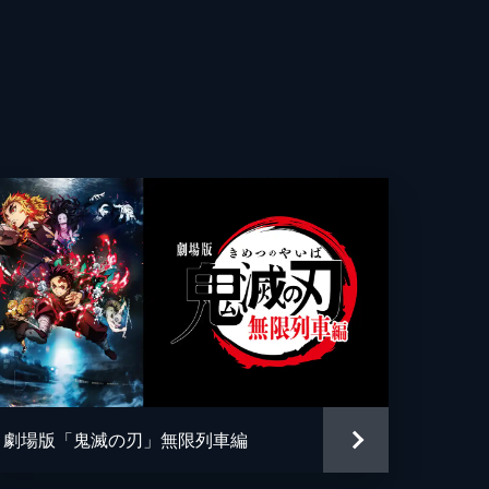
雄
核を
る
世晴
記
っ
車
e
劇場版「鬼滅の刃」無限列車編
夢の