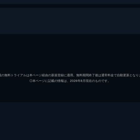
された。それは40人以上もの行方不明者が出たという「無限列
部を後にし無限列車の任務へと旅立つ煉󠄁獄だったが...。
竈門炭治郎
花江夏
竈門禰豆子
鬼頭明
無限列車を調査するため現地に赴いた煉󠄁獄杏寿郎はその道中
載の無料トライアルは本ページ経由の新規登録に適用。無料期間終了後は通常料金で自動更新となり
◎本ページに記載の情報は、2026年8月現在のものです。
我妻善逸
下野紘
󠄁獄はついに無限列車へ。果たしてその先に待つものは...。
嘴平伊之助
松岡禎
煉獄杏寿郎
日野聡
禰󠄀豆子、善逸、伊之助。列車に鬼が出ると聞き警戒心を強める
落ちてしまう。夢の中で、炭治郎は失われたはずの家族と再会
魘夢（下弦の壱）
平川大