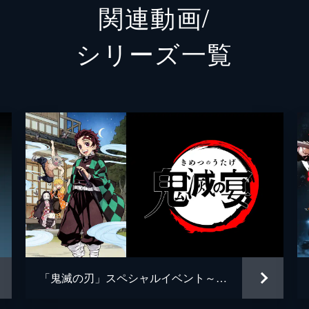
関連動画/
猗窩座
石田彰
シリーズ⼀覧
外崎春
治郎、善逸、伊之助、煉󠄁獄。魘夢は協力者を利用し、精神の
していた。夢の中にいることに気づいた炭治郎は、夢から覚め
松島晃
吾峠呼
梶浦由
治郎は目覚め、元凶である魘夢と対峙する。人の心を踏みにじ
椎名豪
闘の末、炭治郎は魘夢の頚を斬り落とすが、その本体は無限列
松島晃
ufotabl
「鬼滅の刃」スペシャルイベント～鬼滅の宴～
豆子、善逸、煉󠄁獄。一方、炭治郎と伊之助は列車と融合した魘