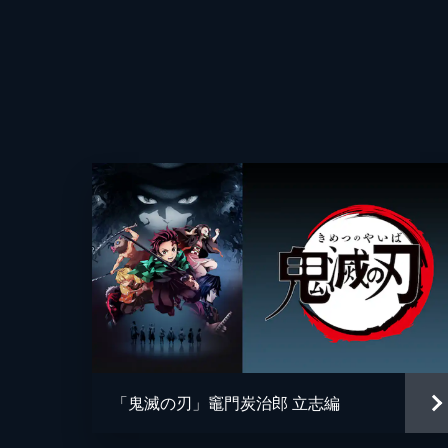
25分
第四話 侮辱
監督
魘夢の血鬼術により眠ってしまった炭
破壊することで炭治郎たちを倒そうと
キャラクターデザイン
方法を探す。
原作
24分
第五話 前へ！
音楽
夢の中で自分の頚を斬ることにより炭
て享楽にふける魘夢に憤る炭治郎。激
と融合していた。
総作画監督
22分
アニメーション制作
第六話 猗窩座
「鬼滅の刃」竈門炭治郎 立志編
魘夢の手から乗客を守るため戦う禰󠄀