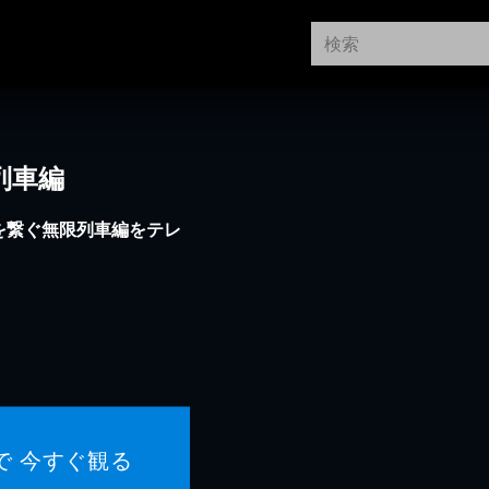
列車編
を繋ぐ無限列車編をテレ
で 今すぐ観る