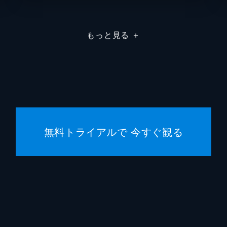
を連携で凌ぎ、2人はついに魘夢の頚を斬るが、無限列車が脱
もっと見る
＋
現れた上弦の参・猗窩座。満身創痍の炭治郎に襲いかかる猗窩
な戦いのなか、猗窩座は「鬼にならないか」と煉󠄁獄に語りかける
無料トライアルで 今すぐ観る