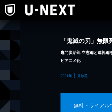
本文へスキップ
「鬼滅の刃」無限
竈門炭治郎 立志編と遊郭編
ビアニメ化
2021年
見放題
無料トライアル