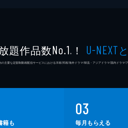
放題作品数
！
No.1
U-NEXT
※
26年7⽉ 国内の主要な定額制動画配信サービスにおける洋画/邦画/海外ドラマ/韓流・アジアドラマ/国内ドラ
03
書籍も
毎月もらえる