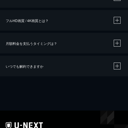
※
作品によって必要なポイントが異なります。
フルHD画質 / 4K画質とは？
月額料金を支払うタイミングは？
※
40％ポイント還元の対象は、クレジットカード決済による作品の購入 / レンタルです。
※
iOSアプリのUコイン決済による作品の購入 / レンタルは、20％のポイント還元です。
※
還元の対象外となる決済方法や商品があります。くわしくは
こちら
をご確認ください。
いつでも解約できますか
こちら