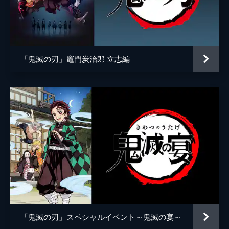
アニメーション制作
ufotable
倒そうとしていた。夢の中にいることに気づ
いた炭治郎は、夢から覚める方法を探す。
24分
第五話 前へ！
夢の中で自分の頚を斬ることにより炭治郎は
「鬼滅の刃」竈門炭治郎 立志編
目覚め、元凶である魘夢と対峙する。人の心
を踏みにじって享楽にふける魘夢に憤る炭治
郎。激闘の末、炭治郎は魘夢の頚を斬り落と
すが、その本体は無限列車と融合していた。
22分
第六話 猗窩座
魘夢の手から乗客を守るため戦う禰󠄀豆子、善
逸、煉󠄁獄。一方、炭治郎と伊之助は列車と融
合した魘夢の頚を見つける。魘夢が繰り出す
血鬼術を連携で凌ぎ、2人はついに魘夢の頚
を斬るが、無限列車が脱線し...。
24分
第七話 心を燃やせ
「鬼滅の刃」スペシャルイベント～鬼滅の宴～
魘夢を倒した炭治郎たちの目の前に現れた上