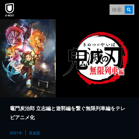
本文へスキップ
竈門炭治郎 立志編と遊郭編を繋ぐ無限列車編をテレ
ビアニメ化
2021年
見放題