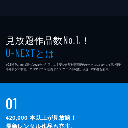
見放題作品数
！
No.1
※
とは
U-NEXT
※GEM Partners調べ/2026年7⽉ 国内の主要な定額制動画配信サービスにおける洋画/邦画/
海外ドラマ/韓流・アジアドラマ/国内ドラマ/アニメを調査。別途、有料作品あり。
01
420,000
本以上が見放題！
最新レンタル作品も充実。