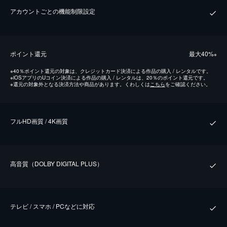
アカウントごとの機能制限設定
ポイント還元
最⼤40%
※
※
40％ポイント還元の対象は、クレジットカード決済による作品の購入 / レンタルです。
※
iOSアプリのUコイン決済による作品の購入 / レンタルは、20％のポイント還元です。
※
還元の対象外となる決済方法や商品があります。くわしくは
こちら
をご確認ください。
フルHD画質 / 4K画質
⾼⾳質（DOLBY DIGITAL PLUS）
テレビ / スマホ / PCなどに対応