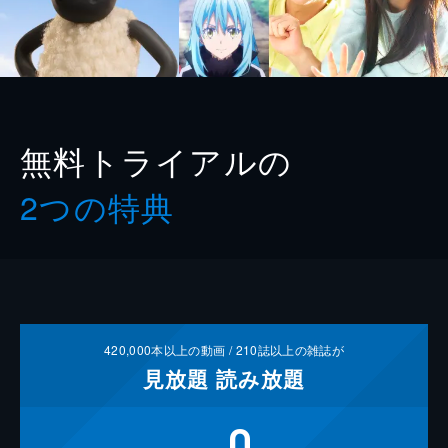
無料トライアルの
2つの特典
420,000
本以上の動画 /
210
誌以上の雑誌が
見放題
読み放題
0