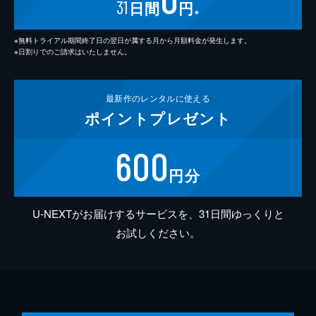
31
日間
円
※
※無料トライアル期間終了日の翌日が属する月から月額料金が発生します。
※日割りでのご請求はいたしません。
最新作の
レンタルに使える
ポイント
プレゼント
600
円分
U-NEXTがお届けするサービスを、31日間ゆっくりと
お試しください。