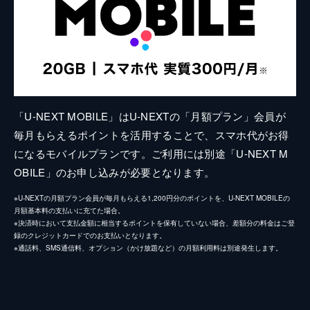
「U-NEXT MOBILE」はU-NEXTの「月額プラン」会員が
毎月もらえるポイントを活用することで、スマホ代がお得
になるモバイルプランです。ご利用には別途「U-NEXT M
OBILE」のお申し込みが必要となります。
※U-NEXTの月額プラン会員が毎月もらえる1,200円分のポイントを、U-NEXT MOBILEの
月額基本料の支払いに充てた場合。
※決済時において支払金額に相当するポイントを保有していない場合、差額分の料金はご登
録のクレジットカードでのお支払いとなります。
※通話料、SMS通信料、オプション（かけ放題など）の月額利用料は別途発生します。