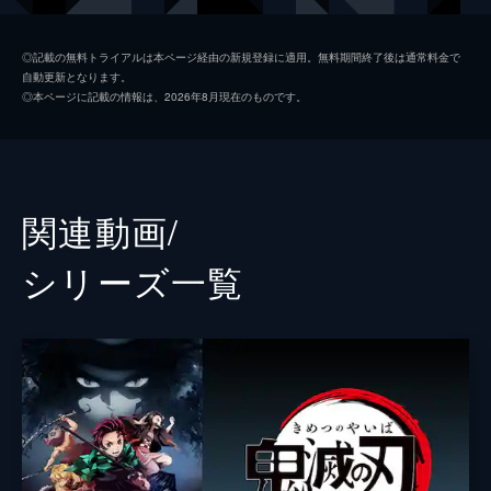
つ煉󠄁獄だったが...。
26分
我妻善逸
下野紘
第二話 深い眠り
◎記載の無料トライアルは本ページ経由の新規登録に適用。無料期間終了後は通常料金で
自動更新となります。
40人以上もの行方不明者を出している無限列
嘴平伊之助
松岡禎丞
◎本ページに記載の情報は、2026年8月現在のものです。
車を調査するため現地に赴いた煉󠄁獄杏寿郎は
煉獄杏寿郎
日野聡
その道中で鬼に遭遇する。鬼に襲われた人々
を救い煉󠄁獄はついに無限列車へ。果たしてそ
魘夢（下弦の壱）
平川大輔
の先に待つものは...。
23分
猗窩座
石田彰
関連動画/
第三話 本当なら
監督
外崎春雄
無限列車で煉󠄁獄と合流した炭治郎、禰󠄀豆子、
シリーズ⼀覧
善逸、伊之助。列車に鬼が出ると聞き警戒心
キャラクターデザイン
松島晃
を強める炭治郎たちだったが、いつの間にか
眠りに落ちてしまう。夢の中で、炭治郎は失
原作
吾峠呼世晴
われたはずの家族と再会するが...。
音楽
梶浦由記
25分
第四話 侮辱
椎名豪
魘夢の血鬼術により眠ってしまった炭治郎、
善逸、伊之助、煉󠄁獄。魘夢は協力者を利用
総作画監督
松島晃
し、精神の核を破壊することで炭治郎たちを