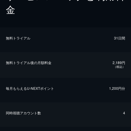
金
無料トライアル
31日間
無料トライアル後の⽉額料金
2,189円
（税込）
毎⽉もらえるU-NEXTポイント
1,200円分
同時視聴アカウント数
4