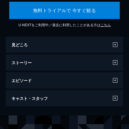
無料トライアルで 今すぐ観る
U-NEXTをご利用中／過去に利用したことがある方は
こちら
見どころ
ストーリー
エピソード
第一話 炎柱・煉󠄁獄杏寿郎
キャスト・スタッフ
炎柱・煉󠄁獄杏寿郎に新たな指令が下された。
それは40人以上もの行方不明者が出たという
「無限列車」へ赴き調査を行うというもの。
声の出演
竈門炭治郎
花江夏樹
鬼殺隊本部を後にし無限列車の任務へと旅立
竈門禰豆子
鬼頭明里