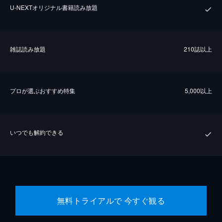
U-NEXTオリジナル書籍読み放題
雑誌読み放題
210誌以上
プロが選ぶおすすめ特集
5,000以上
いつでも解約できる
無料トライアルで 今すぐ観る