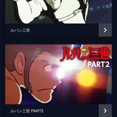
総監督
友永和秀
監督
矢野雄一郎
キャラクターデザイン
横堀久雄
ルパン三世
原作
モンキー・パンチ
音楽
大野雄二
演出
矢野雄一郎
小山田桂子
長岡義孝
友永和秀
富沢信雄
三家本泰美
ルパン三世 PART2
作画監督
横堀久雄