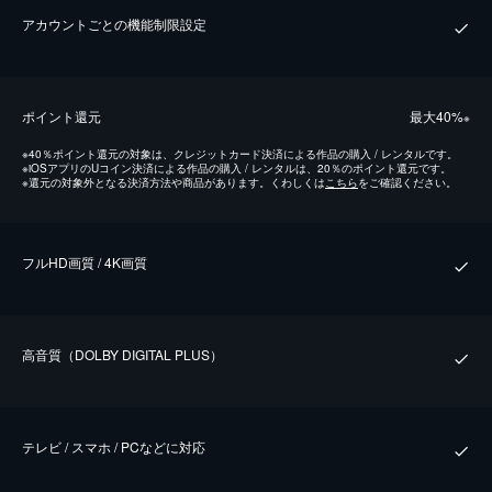
アカウントごとの機能制限設定
ポイント還元
最⼤40%
※
※
40％ポイント還元の対象は、クレジットカード決済による作品の購入 / レンタルです。
※
iOSアプリのUコイン決済による作品の購入 / レンタルは、20％のポイント還元です。
※
還元の対象外となる決済方法や商品があります。くわしくは
こちら
をご確認ください。
フルHD画質 / 4K画質
⾼⾳質（DOLBY DIGITAL PLUS）
テレビ / スマホ / PCなどに対応