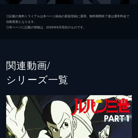
石川五エ門
浪川大輔
◎記載の無料トライアルは本ページ経由の新規登録に適用。無料期間終了後は通常料金で
自動更新となります。
峰不二子
沢城みゆき
◎本ページに記載の情報は、2026年8月現在のものです。
銭形警部
山寺宏一
レベッカ・ロッセリーニ
藤井ゆきよ
ロブソン・ズッコーリ
山野井仁
関連動画/
ピエトロ・パニーニ
かぬか光明
シリーズ⼀覧
パーシバル・ギボンズ
藤真秀
仮面伯爵
津田健次郎
ガスパーレ・バルサモ
島田敏
サロ
石塚運昇
セルジオ・カルドーネ
宮内敦士