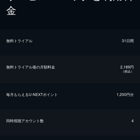
金
無料トライアル
31日間
無料トライアル後の⽉額料金
2,189円
（税込）
毎⽉もらえるU-NEXTポイント
1,200円分
同時視聴アカウント数
4