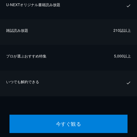
U-NEXTオリジナル書籍読み放題
雑誌読み放題
210誌以上
プロが選ぶおすすめ特集
5,000以上
いつでも解約できる
今すぐ観る