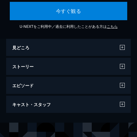
今すぐ観る
U-NEXTをご利用中／過去に利用したことがある方は
こちら
見どころ
ストーリー
エピソード
ルパン三世 イタリアン・ゲーム
キャスト・スタッフ
91分
声の出演
ルパン三世
栗田貫一
次元大介
小林清志