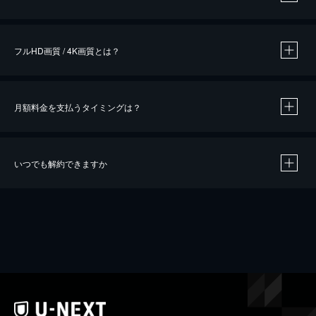
※
作品によって必要なポイントが異なります。
フルHD画質 / 4K画質とは？
月額料金を支払うタイミングは？
※
40％ポイント還元の対象は、クレジットカード決済による作品の購入 / レンタルです。
※
iOSアプリのUコイン決済による作品の購入 / レンタルは、20％のポイント還元です。
※
還元の対象外となる決済方法や商品があります。くわしくは
こちら
をご確認ください。
いつでも解約できますか
こちら