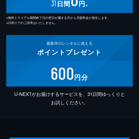
31
日間
円
※
※無料トライアル期間終了日の翌日が属する月から月額料金が発生します。
※日割りでのご請求はいたしません。
最新作の
レンタルに使える
ポイント
プレゼント
600
円分
U-NEXTがお届けするサービスを、31日間ゆっくりと
お試しください。