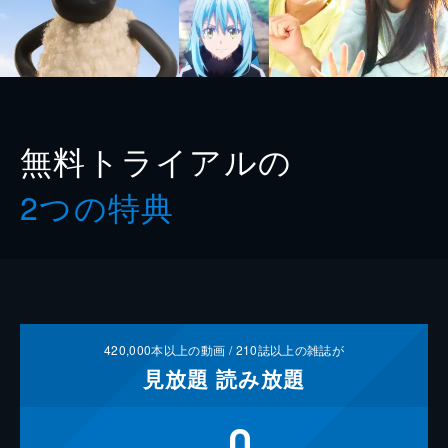
無料トライアルの
2つの特典
420,000
本以上の動画 /
210
誌以上の雑誌が
見放題
読み放題
0