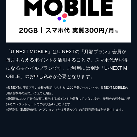
「U-NEXT MOBILE」はU-NEXTの「月額プラン」会員が
毎月もらえるポイントを活用することで、スマホ代がお得
になるモバイルプランです。ご利用には別途「U-NEXT M
OBILE」のお申し込みが必要となります。
※U-NEXTの月額プラン会員が毎月もらえる1,200円分のポイントを、U-NEXT MOBILEの
月額基本料の支払いに充てた場合。
※決済時において支払金額に相当するポイントを保有していない場合、差額分の料金はご登
録のクレジットカードでのお支払いとなります。
※通話料、SMS通信料、オプション（かけ放題など）の月額利用料は別途発生します。