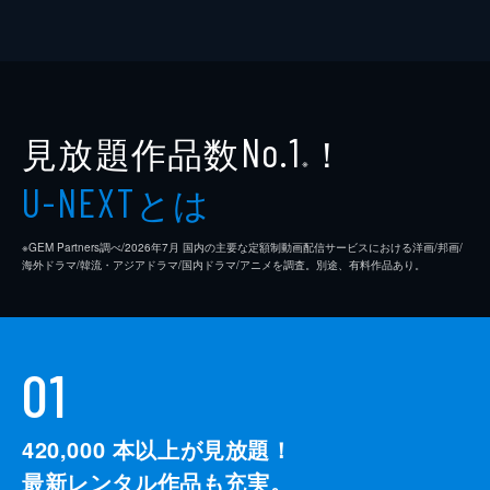
見放題作品数
！
No.1
※
とは
U-NEXT
※GEM Partners調べ/2026年7⽉ 国内の主要な定額制動画配信サービスにおける洋画/邦画/
海外ドラマ/韓流・アジアドラマ/国内ドラマ/アニメを調査。別途、有料作品あり。
01
420,000
本以上が見放題！
最新レンタル作品も充実。