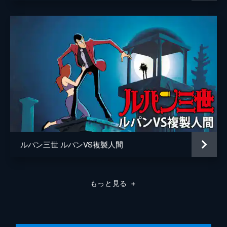
末永宏一
高橋優也
酒向大輔
滝口禎一
坂巻貞彦
山川宏治
野口寛明
白井裕美子
ルパン三世 ルパンVS複製人間
小林ゆかり
安斉佳恵
もっと見る
＋
アニメーション制作
テレコム・アニメーションフィルム