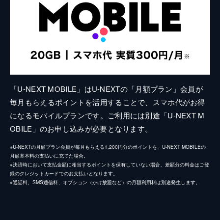
「U-NEXT MOBILE」はU-NEXTの「月額プラン」会員が
毎月もらえるポイントを活用することで、スマホ代がお得
になるモバイルプランです。ご利用には別途「U-NEXT M
OBILE」のお申し込みが必要となります。
※U-NEXTの月額プラン会員が毎月もらえる1,200円分のポイントを、U-NEXT MOBILEの
月額基本料の支払いに充てた場合。
※決済時において支払金額に相当するポイントを保有していない場合、差額分の料金はご登
録のクレジットカードでのお支払いとなります。
※通話料、SMS通信料、オプション（かけ放題など）の月額利用料は別途発生します。