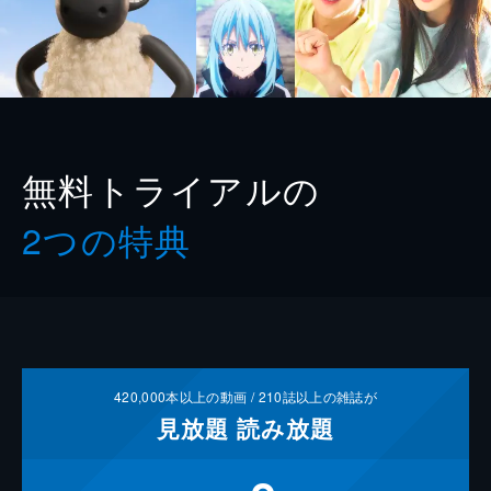
無料トライアルの
2つの特典
420,000
本以上の動画 /
210
誌以上の雑誌が
見放題
読み放題