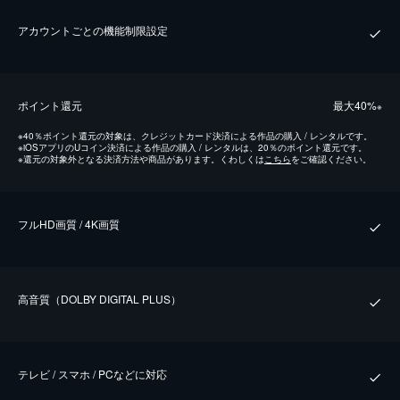
アカウントごとの機能制限設定
ポイント還元
最⼤40%
※
※
40％ポイント還元の対象は、クレジットカード決済による作品の購入 / レンタルです。
※
iOSアプリのUコイン決済による作品の購入 / レンタルは、20％のポイント還元です。
※
還元の対象外となる決済方法や商品があります。くわしくは
こちら
をご確認ください。
フルHD画質 / 4K画質
⾼⾳質（DOLBY DIGITAL PLUS）
テレビ / スマホ / PCなどに対応