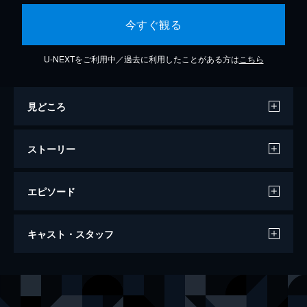
今すぐ観る
U-NEXTをご利用中／過去に利用したことがある方は
こちら
見どころ
ストーリー
エピソード
ラスト・コマンドー
キャスト・スタッフ
109分
出演
ヨハン・ヘルデンベルグ
リン・ダン・ファン