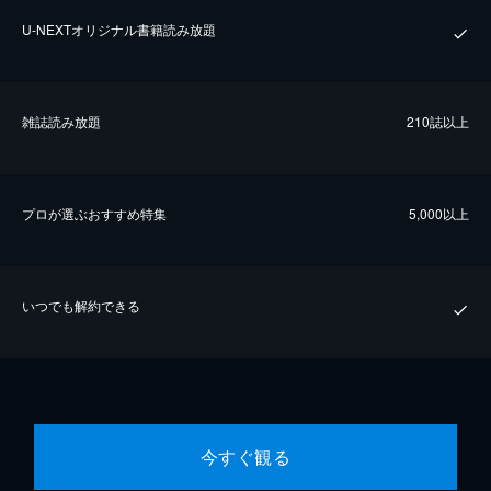
U-NEXTオリジナル書籍読み放題
雑誌読み放題
210誌以上
プロが選ぶおすすめ特集
5,000以上
いつでも解約できる
今すぐ観る