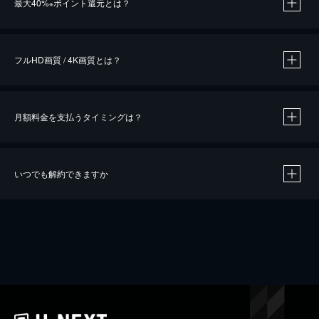
最大40%
ポイント還元とは？
※
※
作品によって必要なポイントが異なります。
フルHD画質 / 4K画質とは？
月額料金を支払うタイミングは？
※
40％ポイント還元の対象は、クレジットカード決済による作品の購入 / レンタルです。
※
iOSアプリのUコイン決済による作品の購入 / レンタルは、20％のポイント還元です。
※
還元の対象外となる決済方法や商品があります。くわしくは
こちら
をご確認ください。
いつでも解約できますか
こちら