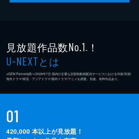
見放題作品数
！
No.1
※
とは
U-NEXT
※GEM Partners調べ/2026年7⽉ 国内の主要な定額制動画配信サービスにおける洋画/邦画/
海外ドラマ/韓流・アジアドラマ/国内ドラマ/アニメを調査。別途、有料作品あり。
01
420,000
本以上が見放題！