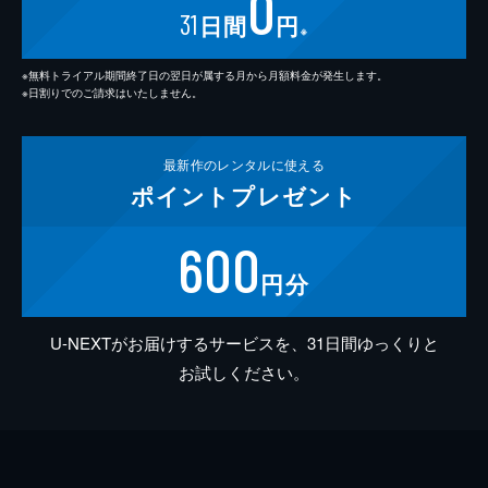
0
31
日間
円
※
※無料トライアル期間終了日の翌日が属する月から月額料金が発生します。
※日割りでのご請求はいたしません。
最新作の
レンタルに使える
ポイント
プレゼント
600
円分
U-NEXTがお届けするサービスを、31日間ゆっくりと
お試しください。