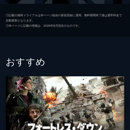
オリヴィエ・グルメ
◎記載の無料トライアルは本ページ経由の新規登録に適用。無料期間終了後は通常料金で
自動更新となります。
リナ・クードリ
◎本ページに記載の情報は、2026年8月現在のものです。
ピエール・ロタン
スティーヴ・ティアンチュー
サリム・ケシュシュ
おすすめ
イシェーム・ヤクビ
監督
アブデル・ラウフ・ダフリ
脚本
アブデル・ラウフ・ダフリ
音楽
エリック・ヌヴー
製作
マルク・ミソニエ