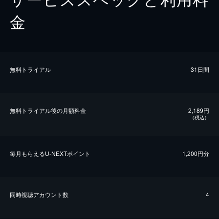
金
無料トライアル
31日間
無料トライアル後の⽉額料金
2,189円
（税込）
毎⽉もらえるU-NEXTポイント
1,200円分
同時視聴アカウント数
4