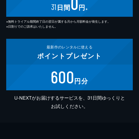
0
31
日間
円
※
※無料トライアル期間終了日の翌日が属する月から月額料金が発生します。
※日割りでのご請求はいたしません。
最新作の
レンタルに使える
ポイント
プレゼント
600
円分
U-NEXTがお届けするサービスを、31日間ゆっくりと
お試しください。