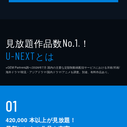
見放題作品数
！
No.1
※
とは
U-NEXT
※GEM Partners調べ/2026年7⽉ 国内の主要な定額制動画配信サービスにおける洋画/邦画/
海外ドラマ/韓流・アジアドラマ/国内ドラマ/アニメを調査。別途、有料作品あり。
01
420,000
本以上が見放題！