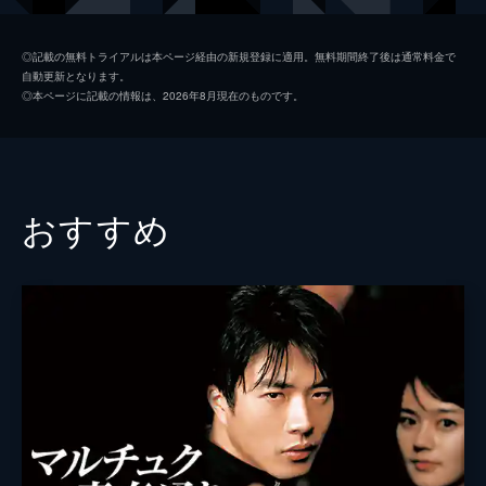
ヴィネッサ・ショウ
◎記載の無料トライアルは本ページ経由の新規登録に適用。無料期間終了後は通常料金で
自動更新となります。
ロン・リヴィングストン
◎本ページに記載の情報は、2026年8月現在のものです。
ブライアン・クランストン
監督
ロバート・セレスティーノ
脚本
フランク・ジョン・ヒューズ
おすすめ
製作
ロバート・セレスティーノ
リック・ゴメス
フランク・ジョン・ヒューズ