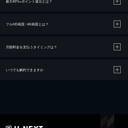
最大40%
ポイント還元とは？
※
※
作品によって必要なポイントが異なります。
フルHD画質 / 4K画質とは？
月額料金を支払うタイミングは？
※
40％ポイント還元の対象は、クレジットカード決済による作品の購入 / レンタルです。
※
iOSアプリのUコイン決済による作品の購入 / レンタルは、20％のポイント還元です。
※
還元の対象外となる決済方法や商品があります。くわしくは
こちら
をご確認ください。
いつでも解約できますか
こちら