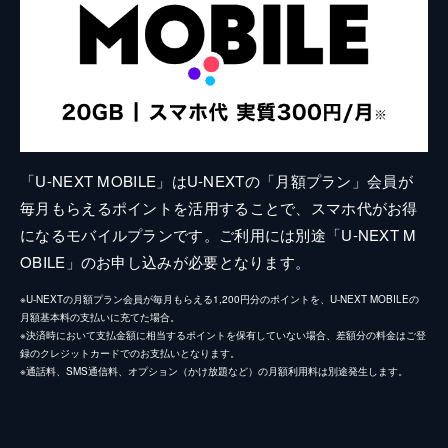
「U-NEXT MOBILE」はU-NEXTの「月額プラン」会員が
毎月もらえるポイントを活用することで、スマホ代がお得
になるモバイルプランです。ご利用には別途「U-NEXT M
OBILE」のお申し込みが必要となります。
※U-NEXTの月額プラン会員が毎月もらえる1,200円分のポイントを、U-NEXT MOBILEの
月額基本料の支払いに充てた場合。
※決済時において支払金額に相当するポイントを保有していない場合、差額分の料金はご登
録のクレジットカードでのお支払いとなります。
※通話料、SMS通信料、オプション（かけ放題など）の月額利用料は別途発生します。