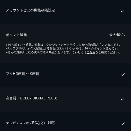
アカウントごとの機能制限設定
ポイント還元
最⼤40%
※
※
40％ポイント還元の対象は、クレジットカード決済による作品の購入 / レンタルです。
※
iOSアプリのUコイン決済による作品の購入 / レンタルは、20％のポイント還元です。
※
還元の対象外となる決済方法や商品があります。くわしくは
こちら
をご確認ください。
フルHD画質 / 4K画質
⾼⾳質（DOLBY DIGITAL PLUS）
テレビ / スマホ / PCなどに対応