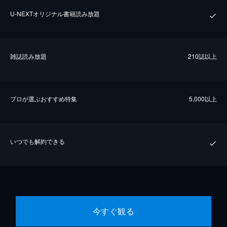
U-NEXTオリジナル書籍読み放題
雑誌読み放題
210誌以上
プロが選ぶおすすめ特集
5,000以上
いつでも解約できる
今すぐ観る