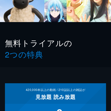
無料トライアルの
2つの特典
420,000
本以上の動画 /
210
誌以上の雑誌が
見放題
読み放題