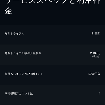
金
無料トライアル
31日間
無料トライアル後の⽉額料金
2,189円
（税込）
毎⽉もらえるU-NEXTポイント
1,200円分
同時視聴アカウント数
4