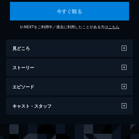
今すぐ観る
U-NEXTをご利用中／過去に利用したことがある方は
こちら
見どころ
ストーリー
エピソード
ペイン 魂の叫び
キャスト・スタッフ
81分
出演
リック・ゴメス
フランク・ジョン・ヒューズ