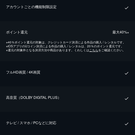
アカウントごとの機能制限設定
ポイント還元
最⼤40%
※
※
40％ポイント還元の対象は、クレジットカード決済による作品の購入 / レンタルです。
※
iOSアプリのUコイン決済による作品の購入 / レンタルは、20％のポイント還元です。
※
還元の対象外となる決済方法や商品があります。くわしくは
こちら
をご確認ください。
フルHD画質 / 4K画質
⾼⾳質（DOLBY DIGITAL PLUS）
テレビ / スマホ / PCなどに対応