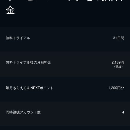
金
無料トライアル
31日間
無料トライアル後の⽉額料金
2,189円
（税込）
毎⽉もらえるU-NEXTポイント
1,200円分
同時視聴アカウント数
4