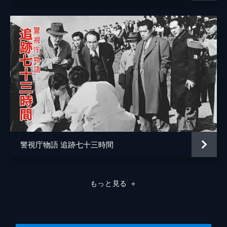
月村圭子
監督
佐藤肇
脚本
長谷川公之
音楽
菊池俊輔
警視庁物語 追跡七十三時間
もっと見る
＋