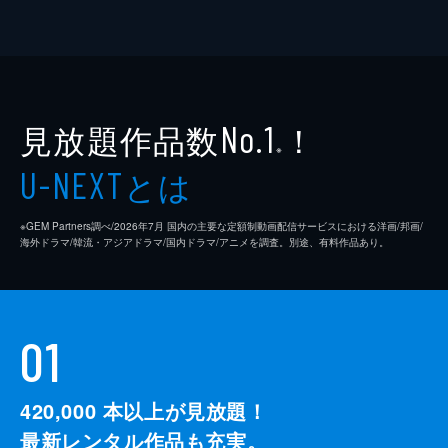
見放題作品数
！
No.1
※
とは
U-NEXT
※GEM Partners調べ/2026年7⽉ 国内の主要な定額制動画配信サービスにおける洋画/邦画/
海外ドラマ/韓流・アジアドラマ/国内ドラマ/アニメを調査。別途、有料作品あり。
01
420,000
本以上が見放題！
最新レンタル作品も充実。