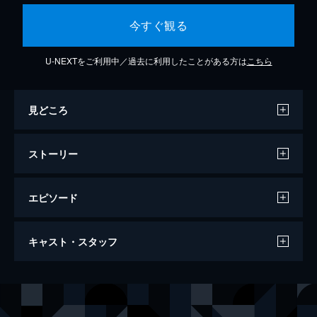
今すぐ観る
U-NEXTをご利用中／過去に利用したことがある方は
こちら
見どころ
ストーリー
エピソード
警視庁物語 ウラ付け捜査
キャスト・スタッフ
58分
出演
南廣
神田隆