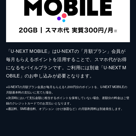
「U-NEXT MOBILE」はU-NEXTの「月額プラン」会員が
毎月もらえるポイントを活用することで、スマホ代がお得
になるモバイルプランです。ご利用には別途「U-NEXT M
OBILE」のお申し込みが必要となります。
※U-NEXTの月額プラン会員が毎月もらえる1,200円分のポイントを、U-NEXT MOBILEの
月額基本料の支払いに充てた場合。
※決済時において支払金額に相当するポイントを保有していない場合、差額分の料金はご登
録のクレジットカードでのお支払いとなります。
※通話料、SMS通信料、オプション（かけ放題など）の月額利用料は別途発生します。