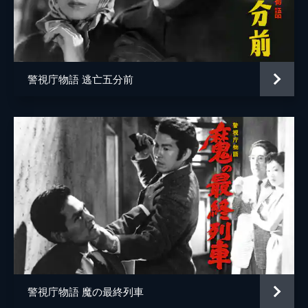
相馬剛三
滝島孝二
井川比佐志
警視庁物語 逃亡五分前
潮健児
藤山竜一
沢村貞子
木村梢
八代万智子
八百原寿子
小林裕子
杉義一
警視庁物語 魔の最終列車
岸輝子