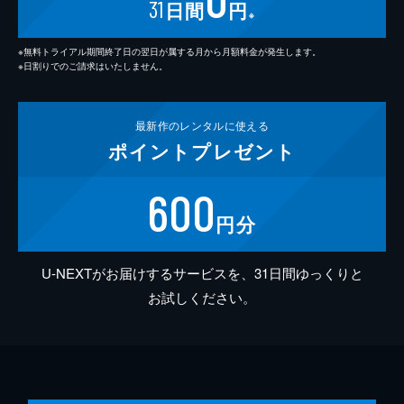
31
日間
円
※
※無料トライアル期間終了日の翌日が属する月から月額料金が発生します。
※日割りでのご請求はいたしません。
最新作の
レンタルに使える
ポイント
プレゼント
600
円分
U-NEXTがお届けするサービスを、31日間ゆっくりと
お試しください。