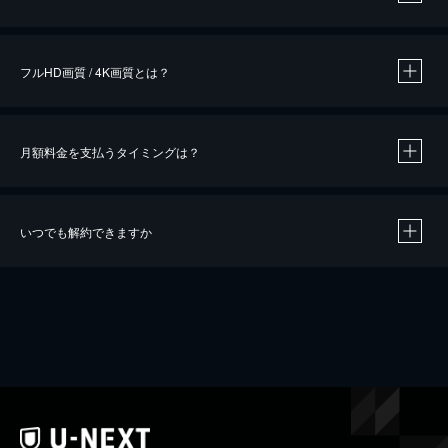
※
作品によって必要なポイントが異なります。
フルHD画質 / 4K画質とは？
月額料金を支払うタイミングは？
※
40％ポイント還元の対象は、クレジットカード決済による作品の購入 / レンタルです。
※
iOSアプリのUコイン決済による作品の購入 / レンタルは、20％のポイント還元です。
※
還元の対象外となる決済方法や商品があります。くわしくは
こちら
をご確認ください。
いつでも解約できますか
こちら