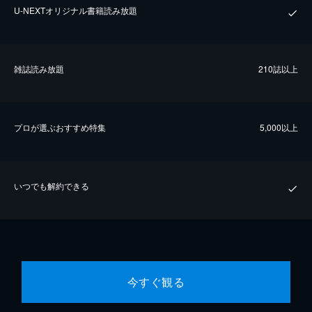
U-NEXTオリジナル書籍読み放題
雑誌読み放題
210誌以上
プロが選ぶおすすめ特集
5,000以上
いつでも解約できる
今すぐ観る