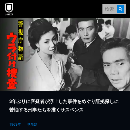
本文へスキップ
3年ぶりに容疑者が浮上した事件をめぐり証拠探しに
苦悩する刑事たちを描くサスペンス
1963年
見放題