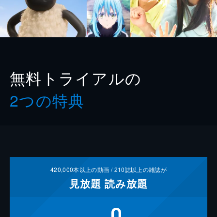
無料トライアルの
2つの特典
420,000
本以上の動画 /
210
誌以上の雑誌が
見放題
読み放題
0