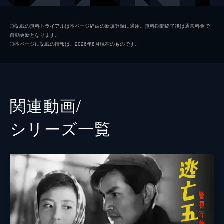
山本麟一
◎記載の無料トライアルは本ページ経由の新規登録に適用。無料期間終了後は通常料金で
自動更新となります。
大木史郎
◎本ページに記載の情報は、2026年8月現在のものです。
須藤健
今井健二
堀雄二
関連動画/
花澤徳衛
シリーズ⼀覧
滝沢昭
清見淳
菅沼正
山之内修
石島房太郎