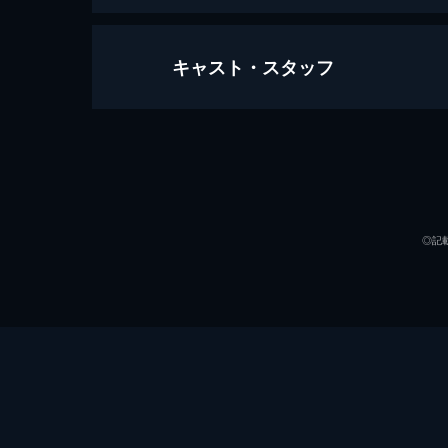
キャスト・スタッフ
フー・アー・ユー？
103分
出演
◎記
監督
脚本