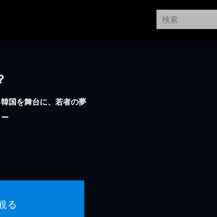
？
る韓国を舞台に、若者の夢
リー
観る