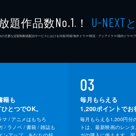
放題作品数
！
No.1
U-NEXT
※
26年7⽉ 国内の主要な定額制動画配信サービスにおける洋画/邦画/海外ドラマ/韓流・アジアドラマ/国内ドラ
03
書籍も
毎月もらえる
XTひとつでOK。
1,200
ポイントでお
ドラマ / アニメはもちろ
毎月もらえる1,200円分
/ ラノベ / 書籍 / 雑誌も
トは、最新映画のレンタ
インアップ。あなたの好
ガの購入に使えます。翌