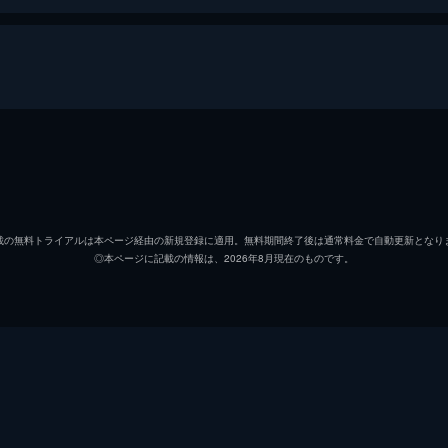
ヒョンテ（メルロ）
チョ・
インジュ（ピョリ）
イ・ナ
載の無料トライアルは本ページ経由の新規登録に適用。無料期間終了後は通常料金で自動更新となり
◎本ページに記載の情報は、2026年8月現在のものです。
ポヨン（ポルノクィーン）
チョ・
ナムン（オグレ）
イ・ジ
チェ・
キム・