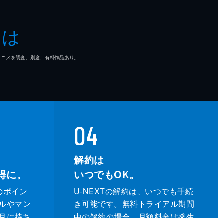
とは
マ/アニメを調査。別途、有料作品あり。
04
解約は
得に。
いつでもOK。
のポイン
U-NEXTの解約は、いつでも手続
ルやマン
き可能です。無料トライアル期間
月に持ち
中の解約の場合、月額料金は発生