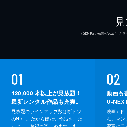
見
※GEM Partners調べ/20
01
02
420,000
本以上が見放題！
動画も
最新レンタル作品も充実。
U-NE
見放題のラインアップ数は断トツ
映画 / 
のNo.1。だから観たい作品を、た
ん、マンガ 
っぷり、お得に楽しめます。ま
豊富にラ