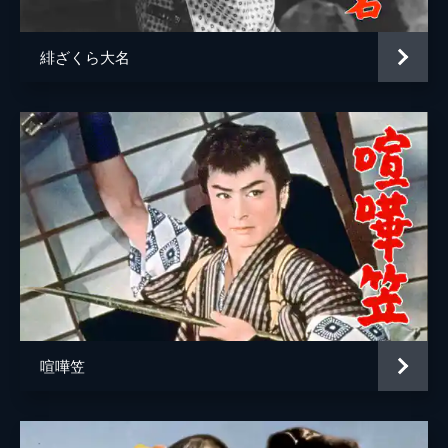
緋ざくら大名
喧嘩笠