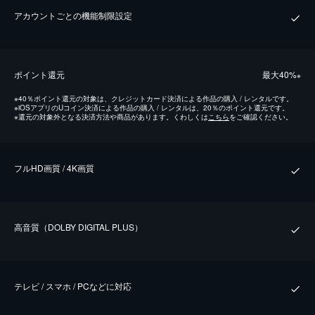
アカウントごとの機能制限設定
ポイント還元
最⼤40%
※
※
40％ポイント還元の対象は、クレジットカード決済による作品の購入 / レンタルです。
※
iOSアプリのUコイン決済による作品の購入 / レンタルは、20％のポイント還元です。
※
還元の対象外となる決済方法や商品があります。くわしくは
こちら
をご確認ください。
フルHD画質 / 4K画質
⾼⾳質（DOLBY DIGITAL PLUS）
テレビ / スマホ / PCなどに対応