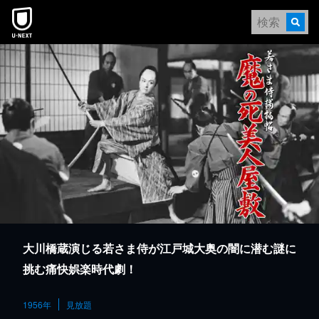
本文へスキップ
大川橋蔵演じる若さま侍が江戸城大奥の闇に潜む謎に
挑む痛快娯楽時代劇！
1956年
見放題