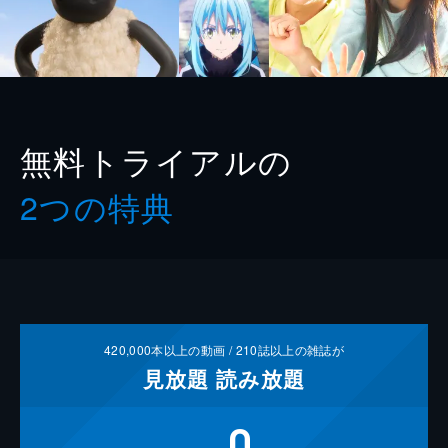
無料トライアルの
2つの特典
420,000
本以上の動画 /
210
誌以上の雑誌が
見放題
読み放題
0