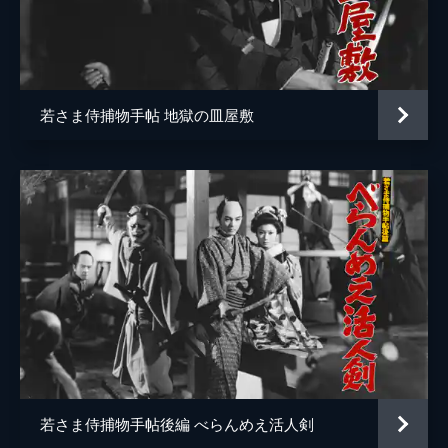
若さま侍捕物手帖 地獄の皿屋敷
若さま侍捕物手帖後編 べらんめえ活人剣