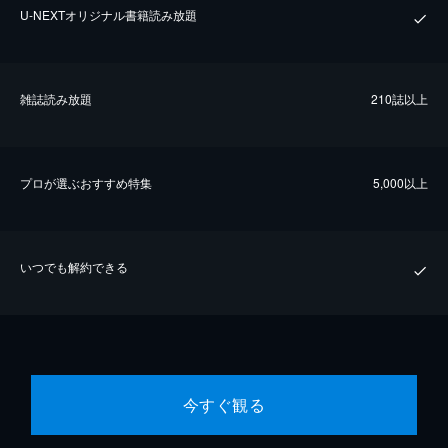
U-NEXTオリジナル書籍読み放題
雑誌読み放題
210誌以上
プロが選ぶおすすめ特集
5,000以上
いつでも解約できる
今すぐ観る