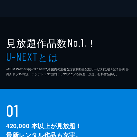
見放題作品数
！
No.1
※
とは
U-NEXT
※GEM Partners調べ/2026年7⽉ 国内の主要な定額制動画配信サービスにおける洋画/邦画/
海外ドラマ/韓流・アジアドラマ/国内ドラマ/アニメを調査。別途、有料作品あり。
01
420,000
本以上が見放題！
最新レンタル作品も充実。