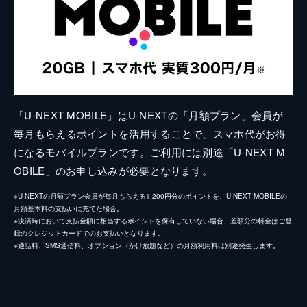
「U-NEXT MOBILE」はU-NEXTの「月額プラン」会員が
毎月もらえるポイントを活用することで、スマホ代がお得
になるモバイルプランです。ご利用には別途「U-NEXT M
OBILE」のお申し込みが必要となります。
※U-NEXTの月額プラン会員が毎月もらえる1,200円分のポイントを、U-NEXT MOBILEの
月額基本料の支払いに充てた場合。
※決済時において支払金額に相当するポイントを保有していない場合、差額分の料金はご登
録のクレジットカードでのお支払いとなります。
※通話料、SMS通信料、オプション（かけ放題など）の月額利用料は別途発生します。