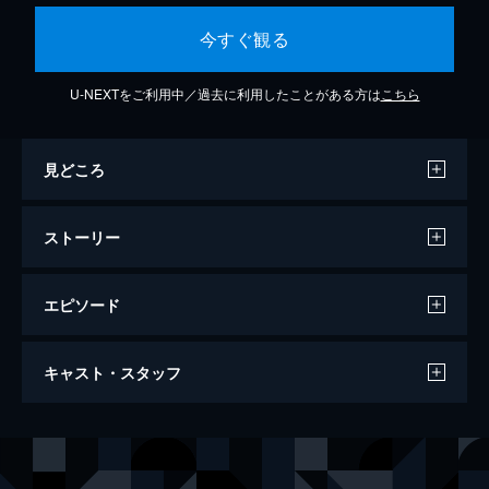
今すぐ観る
U-NEXTをご利用中／過去に利用したことがある方は
こちら
見どころ
ストーリー
エピソード
若さま侍捕物帖 魔の死美人屋敷
キャスト・スタッフ
90分
出演
大川橋蔵
千原しのぶ