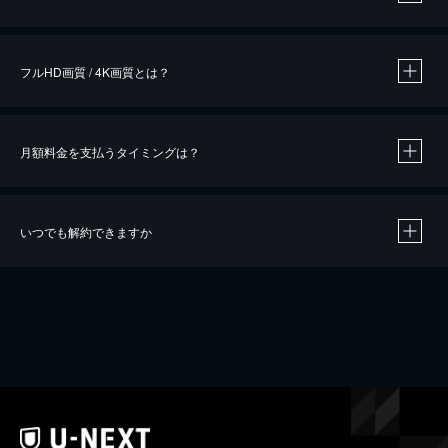
※
作品によって必要なポイントが異なります。
フルHD画質 / 4K画質とは？
月額料金を支払うタイミングは？
※
40％ポイント還元の対象は、クレジットカード決済による作品の購入 / レンタルです。
※
iOSアプリのUコイン決済による作品の購入 / レンタルは、20％のポイント還元です。
※
還元の対象外となる決済方法や商品があります。くわしくは
こちら
をご確認ください。
いつでも解約できますか
こちら