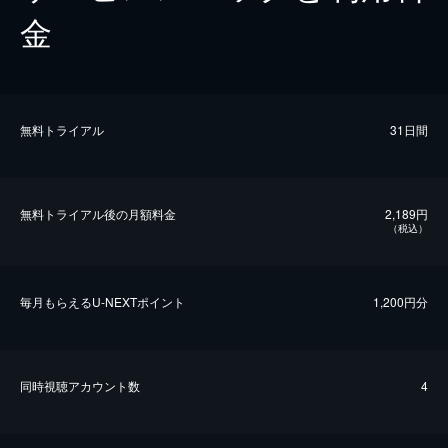
金
無料トライアル
31日間
無料トライアル後の⽉額料金
2,189円
（税込）
毎⽉もらえるU-NEXTポイント
1,200円分
同時視聴アカウント数
4