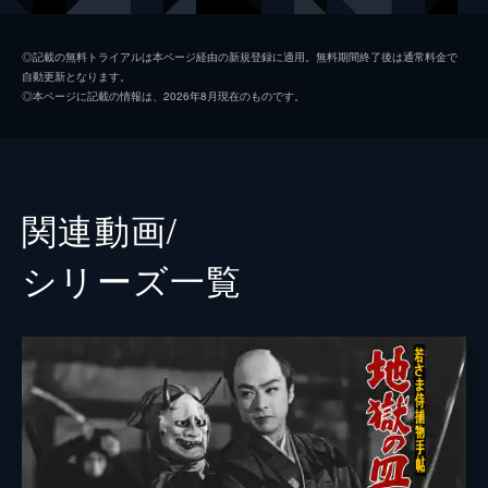
丘さとみ
◎記載の無料トライアルは本ページ経由の新規登録に適用。無料期間終了後は通常料金で
自動更新となります。
星美智子
◎本ページに記載の情報は、2026年8月現在のものです。
岡譲司
江原真二郎
山茶花究
関連動画/
竜崎一郎
シリーズ⼀覧
小畑実
監督
深田金之助
脚本
村松道平
原作
城昌幸
音楽
小沢秀夫