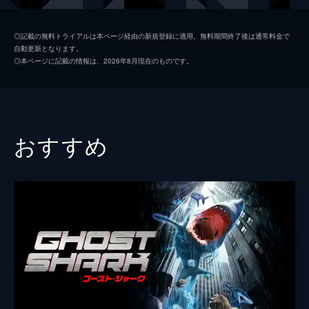
Ｄ・Ｃ・ダグラス
◎記載の無料トライアルは本ページ経由の新規登録に適用。無料期間終了後は通常料金で
自動更新となります。
エリカ・デューク
◎本ページに記載の情報は、2026年8月現在のものです。
アンソニー・ジェンセン
監督
グレン・Ｒ・ミラー
脚本
マーク・ゴットリーブ
おすすめ
音楽
クリストファー・カノ
ミケル・シェーン・プラザー
クリス・ライデンハウア
製作
デヴィッド・マイケル・ラット