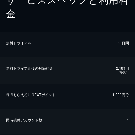
金
無料トライアル
31日間
無料トライアル後の⽉額料金
2,189円
（税込）
毎⽉もらえるU-NEXTポイント
1,200円分
同時視聴アカウント数
4