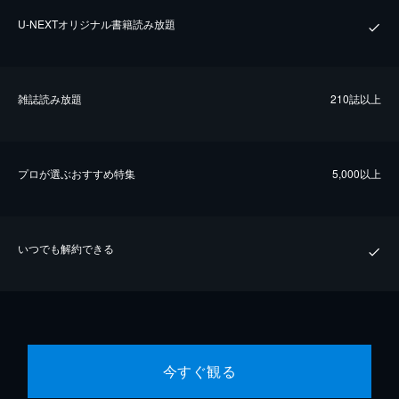
U-NEXTオリジナル書籍読み放題
雑誌読み放題
210誌以上
プロが選ぶおすすめ特集
5,000以上
いつでも解約できる
今すぐ観る