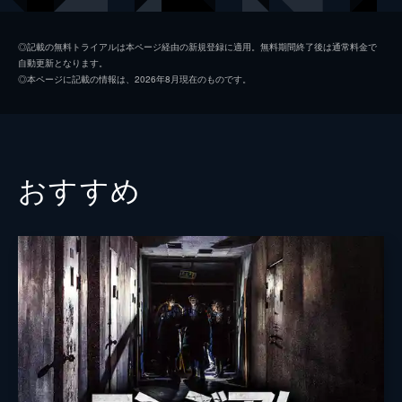
チャン･ミンホイ
フー・モンボー
◎記載の無料トライアルは本ページ経由の新規登録に適用。無料期間終了後は通常料金で
自動更新となります。
イン･ツイハン
チョイ・シーワン
◎本ページに記載の情報は、2026年8月現在のものです。
ホアン･ウェンション
リー・グァンイー
ヨウ･ションジエ
パン・チンユー
バイ教官
チュウ・ホンジャン
おすすめ
監督
ジョン・スー
脚本
ジョン・スー
フー・カーリン
チエン・シーケン
音楽
ルー・ルーミン
製作
リー・リエ