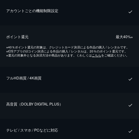
アカウントごとの機能制限設定
ポイント還元
最⼤40%
※
※
40％ポイント還元の対象は、クレジットカード決済による作品の購入 / レンタルです。
※
iOSアプリのUコイン決済による作品の購入 / レンタルは、20％のポイント還元です。
※
還元の対象外となる決済方法や商品があります。くわしくは
こちら
をご確認ください。
フルHD画質 / 4K画質
⾼⾳質（DOLBY DIGITAL PLUS）
テレビ / スマホ / PCなどに対応