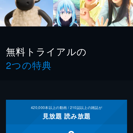
無料トライアルの
2つの特典
420,000
本以上の動画 /
210
誌以上の雑誌が
見放題
読み放題