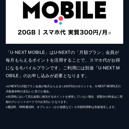
「U-NEXT MOBILE」はU-NEXTの「月額プラン」会員が
毎月もらえるポイントを活用することで、スマホ代がお得
になるモバイルプランです。ご利用には別途「U-NEXT M
OBILE」のお申し込みが必要となります。
※U-NEXTの月額プラン会員が毎月もらえる1,200円分のポイントを、U-NEXT MOBILEの
月額基本料の支払いに充てた場合。
※決済時において支払金額に相当するポイントを保有していない場合、差額分の料金はご登
録のクレジットカードでのお支払いとなります。
※通話料、SMS通信料、オプション（かけ放題など）の月額利用料は別途発生します。