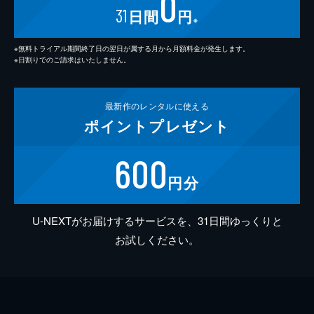
0
31
日間
円
※
※無料トライアル期間終了日の翌日が属する月から月額料金が発生します。
※日割りでのご請求はいたしません。
最新作の
レンタルに使える
ポイント
プレゼント
600
円分
U-NEXTがお届けするサービスを、31日間ゆっくりと
お試しください。