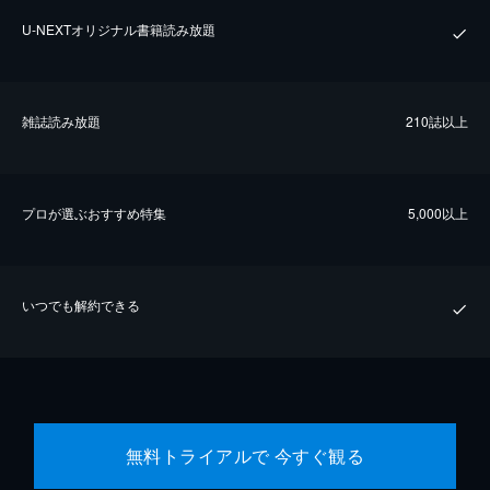
U-NEXTオリジナル書籍読み放題
雑誌読み放題
210誌以上
プロが選ぶおすすめ特集
5,000以上
いつでも解約できる
無料トライアルで 今すぐ観る