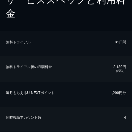
金
無料トライアル
31日間
無料トライアル後の⽉額料金
2,189円
（税込）
毎⽉もらえるU-NEXTポイント
1,200円分
同時視聴アカウント数
4