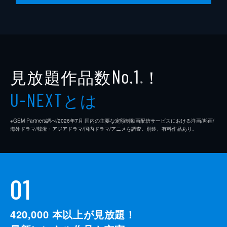
見放題作品数
！
No.1
※
とは
U-NEXT
※GEM Partners調べ/2026年7⽉ 国内の主要な定額制動画配信サービスにおける洋画/邦画/
海外ドラマ/韓流・アジアドラマ/国内ドラマ/アニメを調査。別途、有料作品あり。
01
420,000
本以上が見放題！