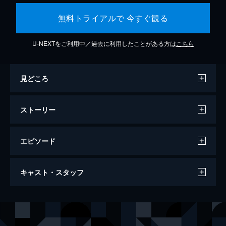
無料トライアルで 今すぐ観る
U-NEXTをご利用中／過去に利用したことがある方は
こちら
見どころ
ストーリー
エピソード
返校 言葉が消えた日
キャスト・スタッフ
103分
出演
ファン･レイシン
ワン・ジン
ウェイ･ジョンティン
ツォン・ジンファ