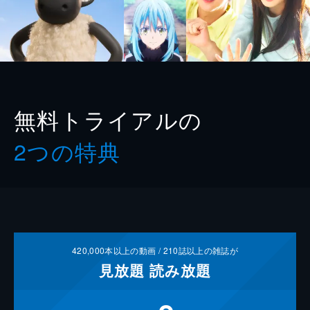
無料トライアルの
2つの特典
420,000
本以上の動画 /
210
誌以上の雑誌が
見放題
読み放題