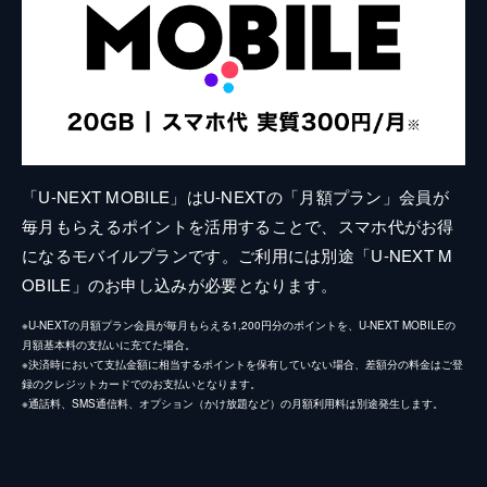
「U-NEXT MOBILE」はU-NEXTの「月額プラン」会員が
毎月もらえるポイントを活用することで、スマホ代がお得
になるモバイルプランです。ご利用には別途「U-NEXT M
OBILE」のお申し込みが必要となります。
※U-NEXTの月額プラン会員が毎月もらえる1,200円分のポイントを、U-NEXT MOBILEの
月額基本料の支払いに充てた場合。
※決済時において支払金額に相当するポイントを保有していない場合、差額分の料金はご登
録のクレジットカードでのお支払いとなります。
※通話料、SMS通信料、オプション（かけ放題など）の月額利用料は別途発生します。