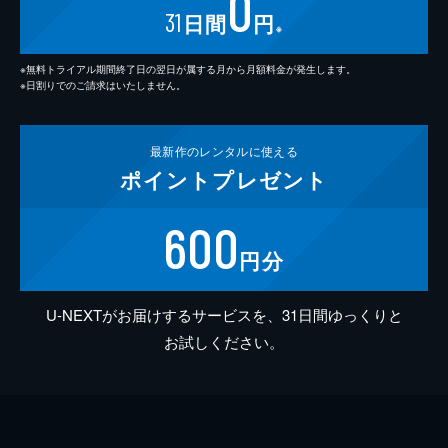
0
31
日間
円
※
※無料トライアル期間終了日の翌日が属する月から月額料金が発生します。
※日割りでのご請求はいたしません。
最新作の
レンタルに使える
ポイント
プレゼント
600
円分
U-NEXTがお届けするサービスを、31日間ゆっくりと
お試しください。