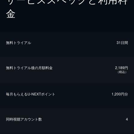
金
無料トライアル
31日間
無料トライアル後の⽉額料金
2,189円
（税込）
毎⽉もらえるU-NEXTポイント
1,200円分
同時視聴アカウント数
4