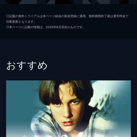
レオナルド・ディカプリオ
◎記載の無料トライアルは本ページ経由の新規登録に適用。無料期間終了後は通常料金で
自動更新となります。
ジョハン・ブレックマン
◎本ページに記載の情報は、2026年8月現在のものです。
エリザ・ドゥシュク
クリス・クーパー
カーラ・グギーノ
おすすめ
トビー・マグワイア
ショーン・マーレイ
監督
マイケル・ケイトン＝ジョーンズ
脚本
ロバート・ゲッチェル
原作
トビアス・ウルフ
音楽
カーター・バーウェル