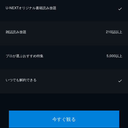
U-NEXTオリジナル書籍読み放題
雑誌読み放題
210誌以上
プロが選ぶおすすめ特集
5,000以上
いつでも解約できる
今すぐ観る