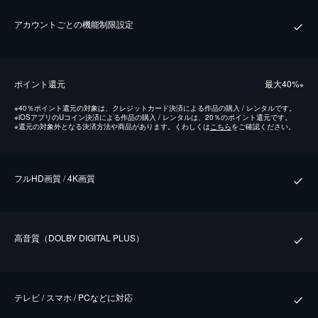
アカウントごとの機能制限設定
ポイント還元
最⼤40%
※
※
40％ポイント還元の対象は、クレジットカード決済による作品の購入 / レンタルです。
※
iOSアプリのUコイン決済による作品の購入 / レンタルは、20％のポイント還元です。
※
還元の対象外となる決済方法や商品があります。くわしくは
こちら
をご確認ください。
フルHD画質 / 4K画質
⾼⾳質（DOLBY DIGITAL PLUS）
テレビ / スマホ / PCなどに対応