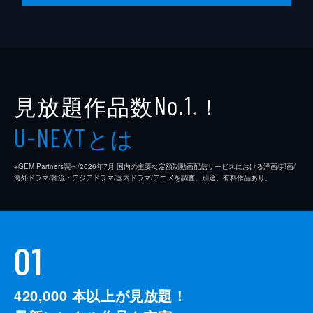
見放題作品数
！
No.1
※
とは
U-NEXT
※GEM Partners調べ/2026年7⽉ 国内の主要な定額制動画配信サービスにおける洋画/邦画/
海外ドラマ/韓流・アジアドラマ/国内ドラマ/アニメを調査。別途、有料作品あり。
01
420,000
本以上が見放題！