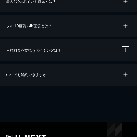
最大40%
ポイント還元とは？
※
※
作品によって必要なポイントが異なります。
フルHD画質 / 4K画質とは？
月額料金を支払うタイミングは？
※
40％ポイント還元の対象は、クレジットカード決済による作品の購入 / レンタルです。
※
iOSアプリのUコイン決済による作品の購入 / レンタルは、20％のポイント還元です。
※
還元の対象外となる決済方法や商品があります。くわしくは
こちら
をご確認ください。
いつでも解約できますか
こちら