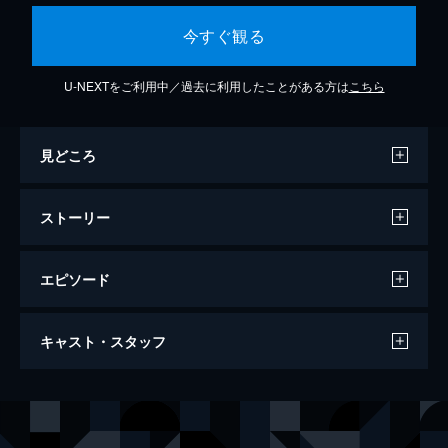
今すぐ観る
U-NEXTをご利用中／過去に利用したことがある方は
こちら
見どころ
ストーリー
エピソード
ボーイズ・ライフ
キャスト・スタッフ
115分
出演
ロバート・デ・ニーロ
エレン・バーキン