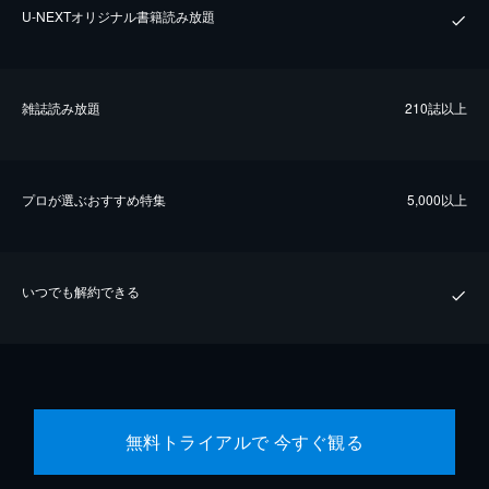
U-NEXTオリジナル書籍読み放題
雑誌読み放題
210誌以上
プロが選ぶおすすめ特集
5,000以上
いつでも解約できる
無料トライアルで 今すぐ観る