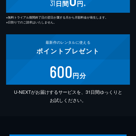
31
日間
円
※
※無料トライアル期間終了日の翌日が属する月から月額料金が発生します。
※日割りでのご請求はいたしません。
最新作の
レンタルに使える
ポイント
プレゼント
600
円分
U-NEXTがお届けするサービスを、31日間ゆっくりと
お試しください。