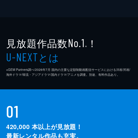
見放題作品数
！
No.1
※
とは
U-NEXT
※GEM Partners調べ/2026年7⽉ 国内の主要な定額制動画配信サービスにおける洋画/邦画/
海外ドラマ/韓流・アジアドラマ/国内ドラマ/アニメを調査。別途、有料作品あり。
01
420,000
本以上が見放題！
最新レンタル作品も充実。