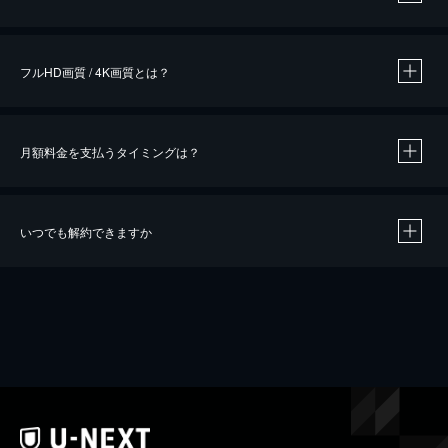
※
作品によって必要なポイントが異なります。
フルHD画質 / 4K画質とは？
月額料金を支払うタイミングは？
※
40％ポイント還元の対象は、クレジットカード決済による作品の購入 / レンタルです。
※
iOSアプリのUコイン決済による作品の購入 / レンタルは、20％のポイント還元です。
※
還元の対象外となる決済方法や商品があります。くわしくは
こちら
をご確認ください。
いつでも解約できますか
こちら