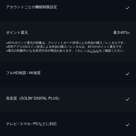
アカウントごとの機能制限設定
ポイント還元
最⼤40%
※
※
40％ポイント還元の対象は、クレジットカード決済による作品の購入 / レンタルです。
※
iOSアプリのUコイン決済による作品の購入 / レンタルは、20％のポイント還元です。
※
還元の対象外となる決済方法や商品があります。くわしくは
こちら
をご確認ください。
フルHD画質 / 4K画質
⾼⾳質（DOLBY DIGITAL PLUS）
テレビ / スマホ / PCなどに対応