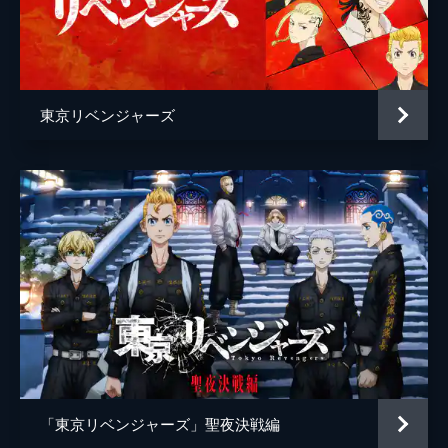
篠原ゆき子
前原瑞樹
谷田歩
東京リベンジャーズ
篠原悠伸
千堂敦[アッくん]
磯村勇斗
稀咲鉄太[キサキ]
間宮祥太朗
佐野万次郎[マイキー]
吉沢亮
監督
英勉
脚本
高橋泉
原作
和久井健
音楽
やまだ豊
「東京リベンジャーズ」聖夜決戦編
製作
石原隆