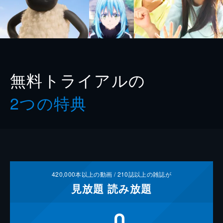
無料トライアルの
2つの特典
420,000
本以上の動画 /
210
誌以上の雑誌が
見放題
読み放題
0