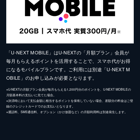
「U-NEXT MOBILE」はU-NEXTの「月額プラン」会員が
毎月もらえるポイントを活用することで、スマホ代がお得
になるモバイルプランです。ご利用には別途「U-NEXT M
OBILE」のお申し込みが必要となります。
※U-NEXTの月額プラン会員が毎月もらえる1,200円分のポイントを、U-NEXT MOBILEの
月額基本料の支払いに充てた場合。
※決済時において支払金額に相当するポイントを保有していない場合、差額分の料金はご登
録のクレジットカードでのお支払いとなります。
※通話料、SMS通信料、オプション（かけ放題など）の月額利用料は別途発生します。