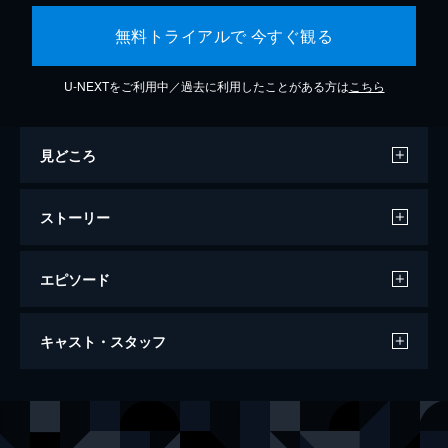
無料トライアルで 今すぐ観る
U-NEXTをご利用中／過去に利用したことがある方は
こちら
見どころ
ストーリー
エピソード
東京リベンジャーズ
キャスト・スタッフ
120分
出演
花垣武道[タケミチ]
北村匠海
龍宮寺堅[ドラケン]
山田裕貴