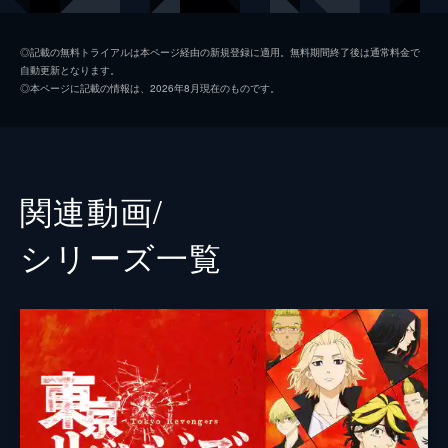
橘直人[ナオト]
杉野遥亮
◎記載の無料トライアルは本ページ経由の新規登録に適用。無料期間終了後は通常料金で
自動更新となります。
橘日向[ヒナ]
今田美桜
◎本ページに記載の情報は、2026年8月現在のものです。
清水将貴[キヨマサ]
鈴木伸之
三ツ谷隆[ミツヤ]
眞栄田郷敦
半間修二[ハンマ]
清水尋也
関連動画/
堀家一希
シリーズ⼀覧
湊祥希
藤堂日向
高橋里恩
田川隼嗣
戸田昌宏