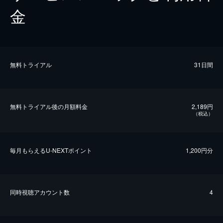
金
無料トライアル
31日間
無料トライアル後の⽉額料金
2,189円
（税込）
毎⽉もらえるU-NEXTポイント
1,200円分
同時視聴アカウント数
4