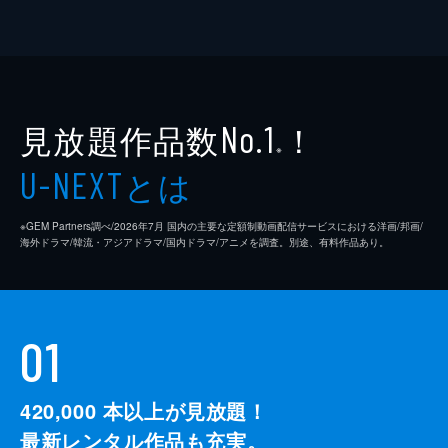
見放題作品数
！
No.1
※
とは
U-NEXT
※GEM Partners調べ/2026年7⽉ 国内の主要な定額制動画配信サービスにおける洋画/邦画/
海外ドラマ/韓流・アジアドラマ/国内ドラマ/アニメを調査。別途、有料作品あり。
01
420,000
本以上が見放題！
最新レンタル作品も充実。