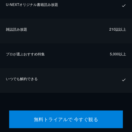
U-NEXTオリジナル書籍読み放題
雑誌読み放題
210誌以上
プロが選ぶおすすめ特集
5,000以上
いつでも解約できる
無料トライアルで 今すぐ観る