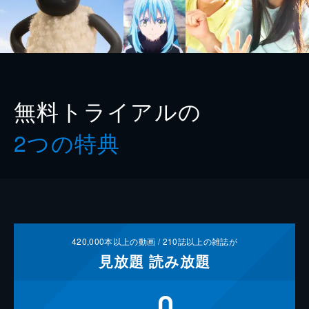
無料トライアルの
2つの特典
420,000
本以上の動画 /
210
誌以上の雑誌が
見放題
読み放題
0