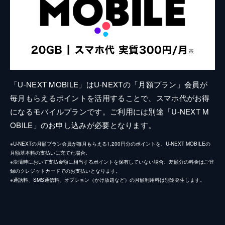
「U-NEXT MOBILE」はU-NEXTの「月額プラン」会員が
毎月もらえるポイントを活用することで、スマホ代がお得
になるモバイルプランです。ご利用には別途「U-NEXT M
OBILE」のお申し込みが必要となります。
※U-NEXTの月額プラン会員が毎月もらえる1,200円分のポイントを、U-NEXT MOBILEの
月額基本料の支払いに充てた場合。
※決済時において支払金額に相当するポイントを保有していない場合、差額分の料金はご登
録のクレジットカードでのお支払いとなります。
※通話料、SMS通信料、オプション（かけ放題など）の月額利用料は別途発生します。