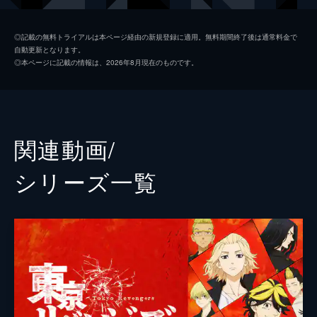
橘直人[ナオト]
杉野遥亮
◎記載の無料トライアルは本ページ経由の新規登録に適用。無料期間終了後は通常料金で
自動更新となります。
橘日向[ヒナ]
今田美桜
◎本ページに記載の情報は、2026年8月現在のものです。
清水将貴[キヨマサ]
鈴木伸之
三ツ谷隆[ミツヤ]
眞栄田郷敦
半間修二[ハンマ]
清水尋也
関連動画/
堀家一希
シリーズ⼀覧
湊祥希
藤堂日向
高橋里恩
田川隼嗣
戸田昌宏