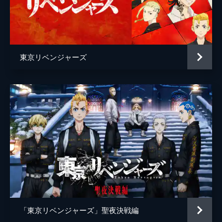
篠原ゆき子
前原瑞樹
谷田歩
東京リベンジャーズ
篠原悠伸
千堂敦[アッくん]
磯村勇斗
稀咲鉄太[キサキ]
間宮祥太朗
佐野万次郎[マイキー]
吉沢亮
監督
英勉
脚本
高橋泉
原作
和久井健
音楽
やまだ豊
「東京リベンジャーズ」聖夜決戦編
製作
石原隆