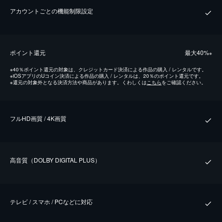
アカウントごとの機能制限設定
ポイント還元
最⼤40%
※
※
40％ポイント還元の対象は、クレジットカード決済による作品の購入 / レンタルです。
※
iOSアプリのUコイン決済による作品の購入 / レンタルは、20％のポイント還元です。
※
還元の対象外となる決済方法や商品があります。くわしくは
こちら
をご確認ください。
フルHD画質 / 4K画質
⾼⾳質（DOLBY DIGITAL PLUS）
テレビ / スマホ / PCなどに対応