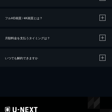
※
作品によって必要なポイントが異なります。
フルHD画質 / 4K画質とは？
月額料金を支払うタイミングは？
※
40％ポイント還元の対象は、クレジットカード決済による作品の購入 / レンタルです。
※
iOSアプリのUコイン決済による作品の購入 / レンタルは、20％のポイント還元です。
※
還元の対象外となる決済方法や商品があります。くわしくは
こちら
をご確認ください。
いつでも解約できますか
こちら