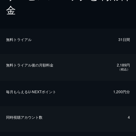
金
無料トライアル
31日間
無料トライアル後の⽉額料金
2,189円
（税込）
毎⽉もらえるU-NEXTポイント
1,200円分
同時視聴アカウント数
4