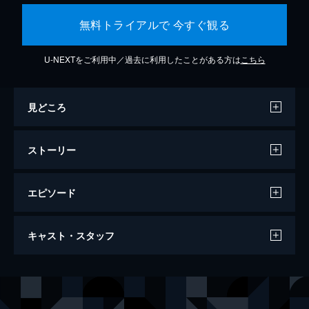
無料トライアルで 今すぐ観る
U-NEXTをご利用中／過去に利用したことがある方は
こちら
見どころ
ストーリー
エピソード
東京リベンジャーズ
キャスト・スタッフ
120分
出演
花垣武道[タケミチ]
北村匠海
龍宮寺堅[ドラケン]
山田裕貴