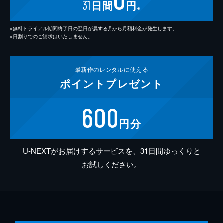
31
日間
円
※
※無料トライアル期間終了日の翌日が属する月から月額料金が発生します。
※日割りでのご請求はいたしません。
最新作の
レンタルに使える
ポイント
プレゼント
600
円分
U-NEXTがお届けするサービスを、31日間ゆっくりと
お試しください。