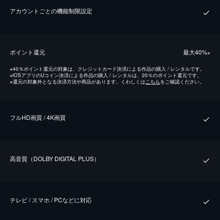
アカウントごとの機能制限設定
ポイント還元
最⼤40%
※
※
40％ポイント還元の対象は、クレジットカード決済による作品の購入 / レンタルです。
※
iOSアプリのUコイン決済による作品の購入 / レンタルは、20％のポイント還元です。
※
還元の対象外となる決済方法や商品があります。くわしくは
こちら
をご確認ください。
フルHD画質 / 4K画質
⾼⾳質（DOLBY DIGITAL PLUS）
テレビ / スマホ / PCなどに対応