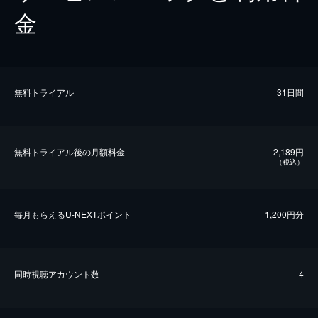
金
無料トライアル
31日間
無料トライアル後の⽉額料金
2,189円
（税込）
毎⽉もらえるU-NEXTポイント
1,200円分
同時視聴アカウント数
4