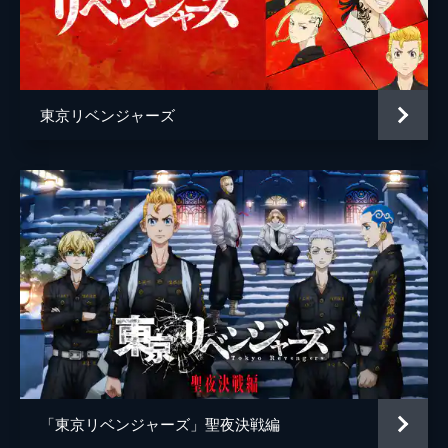
篠原ゆき子
前原瑞樹
谷田歩
東京リベンジャーズ
篠原悠伸
千堂敦[アッくん]
磯村勇斗
稀咲鉄太[キサキ]
間宮祥太朗
佐野万次郎[マイキー]
吉沢亮
監督
英勉
脚本
高橋泉
原作
和久井健
音楽
やまだ豊
「東京リベンジャーズ」聖夜決戦編
製作
石原隆