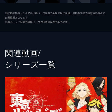
橘直人[ナオト]
杉野遥亮
◎記載の無料トライアルは本ページ経由の新規登録に適用。無料期間終了後は通常料金で
自動更新となります。
橘日向[ヒナ]
今田美桜
◎本ページに記載の情報は、2026年8月現在のものです。
清水将貴[キヨマサ]
鈴木伸之
三ツ谷隆[ミツヤ]
眞栄田郷敦
半間修二[ハンマ]
清水尋也
関連動画/
堀家一希
シリーズ⼀覧
湊祥希
藤堂日向
高橋里恩
田川隼嗣
戸田昌宏