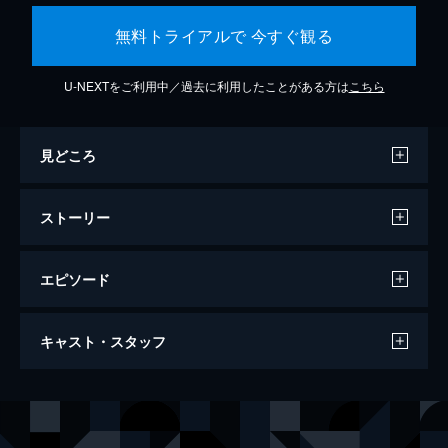
無料トライアルで 今すぐ観る
U-NEXTをご利用中／過去に利用したことがある方は
こちら
見どころ
ストーリー
エピソード
東京リベンジャーズ
キャスト・スタッフ
120分
出演
花垣武道[タケミチ]
北村匠海
龍宮寺堅[ドラケン]
山田裕貴