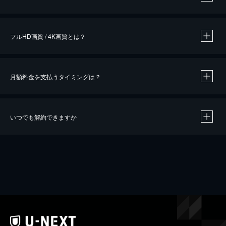
※
作品によって必要なポイントが異なります。
フルHD画質 / 4K画質とは？
月額料金を支払うタイミングは？
※
40％ポイント還元の対象は、クレジットカード決済による作品の購入 / レンタルです。
※
iOSアプリのUコイン決済による作品の購入 / レンタルは、20％のポイント還元です。
※
還元の対象外となる決済方法や商品があります。くわしくは
こちら
をご確認ください。
いつでも解約できますか
こちら