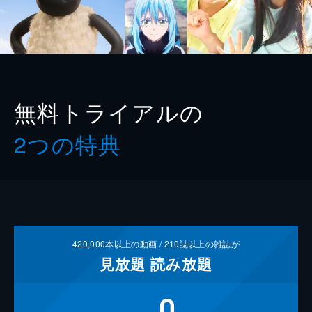
無料トライアルの
2つの特典
420,000
本以上の動画 /
210
誌以上の雑誌が
見放題
読み放題
0