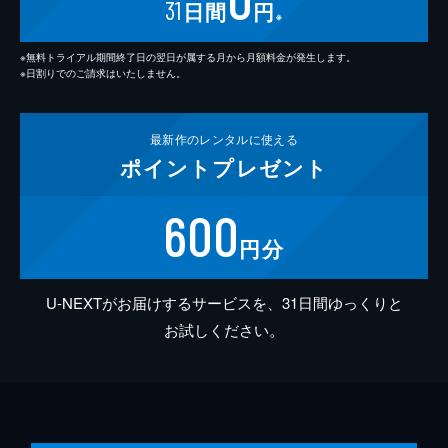
31
日間
円
※
※無料トライアル期間終了日の翌日が属する月から月額料金が発生します。
※日割りでのご請求はいたしません。
最新作の
レンタルに使える
ポイント
プレゼント
600
円分
U-NEXTがお届けするサービスを、31日間ゆっくりと
お試しください。