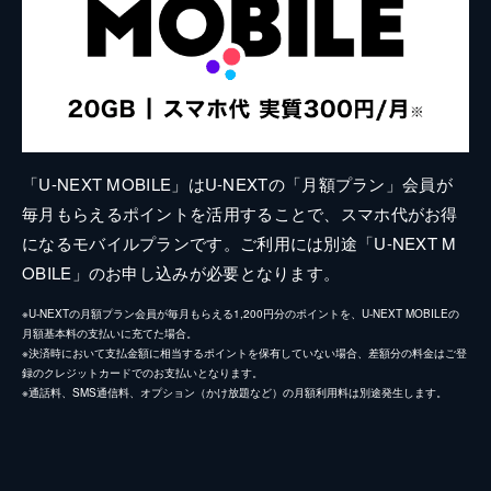
「U-NEXT MOBILE」はU-NEXTの「月額プラン」会員が
毎月もらえるポイントを活用することで、スマホ代がお得
になるモバイルプランです。ご利用には別途「U-NEXT M
OBILE」のお申し込みが必要となります。
※U-NEXTの月額プラン会員が毎月もらえる1,200円分のポイントを、U-NEXT MOBILEの
月額基本料の支払いに充てた場合。
※決済時において支払金額に相当するポイントを保有していない場合、差額分の料金はご登
録のクレジットカードでのお支払いとなります。
※通話料、SMS通信料、オプション（かけ放題など）の月額利用料は別途発生します。