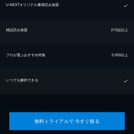
U-NEXTオリジナル書籍読み放題
雑誌読み放題
210誌以上
プロが選ぶおすすめ特集
5,000以上
いつでも解約できる
無料トライアルで 今すぐ観る