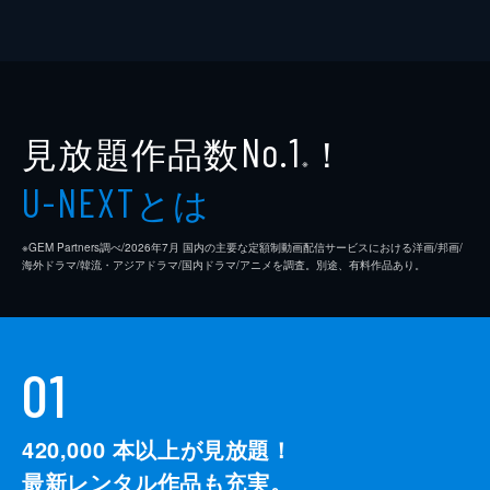
見放題作品数
！
No.1
※
とは
U-NEXT
※GEM Partners調べ/2026年7⽉ 国内の主要な定額制動画配信サービスにおける洋画/邦画/
海外ドラマ/韓流・アジアドラマ/国内ドラマ/アニメを調査。別途、有料作品あり。
01
420,000
本以上が見放題！
最新レンタル作品も充実。