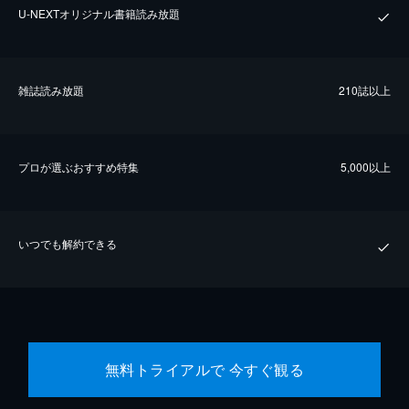
U-NEXTオリジナル書籍読み放題
雑誌読み放題
210誌以上
プロが選ぶおすすめ特集
5,000以上
いつでも解約できる
無料トライアルで 今すぐ観る