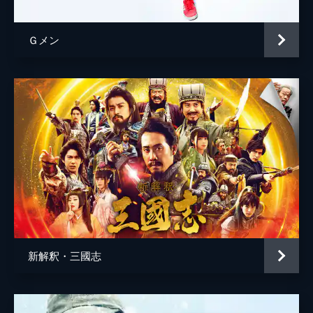
Ｇメン
新解釈・三國志