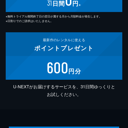
31
日間
円
※
※無料トライアル期間終了日の翌日が属する月から月額料金が発生します。
※日割りでのご請求はいたしません。
最新作の
レンタルに使える
ポイント
プレゼント
600
円分
U-NEXTがお届けするサービスを、31日間ゆっくりと
お試しください。