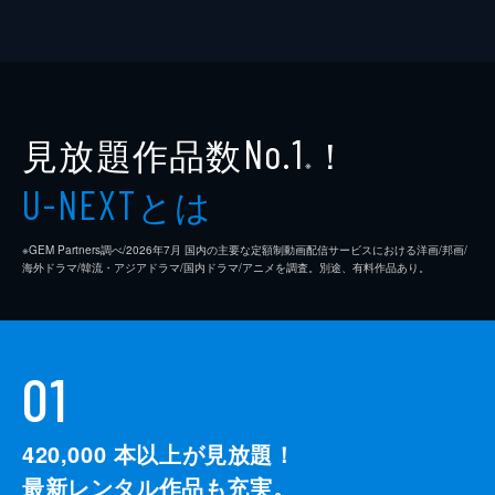
見放題作品数
！
No.1
※
とは
U-NEXT
※GEM Partners調べ/2026年7⽉ 国内の主要な定額制動画配信サービスにおける洋画/邦画/
海外ドラマ/韓流・アジアドラマ/国内ドラマ/アニメを調査。別途、有料作品あり。
01
420,000
本以上が見放題！
最新レンタル作品も充実。