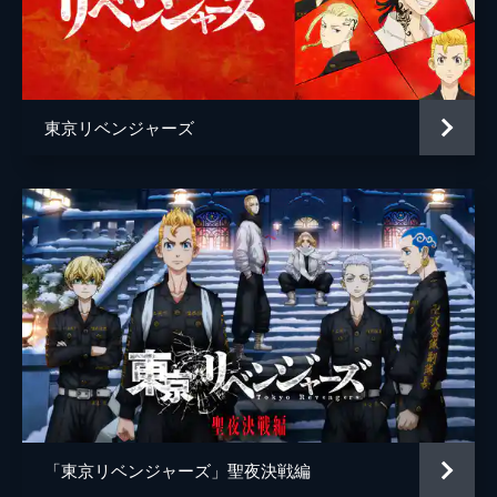
篠原ゆき子
前原瑞樹
谷田歩
東京リベンジャーズ
篠原悠伸
千堂敦[アッくん]
磯村勇斗
稀咲鉄太[キサキ]
間宮祥太朗
佐野万次郎[マイキー]
吉沢亮
監督
英勉
脚本
高橋泉
原作
和久井健
音楽
やまだ豊
「東京リベンジャーズ」聖夜決戦編
製作
石原隆