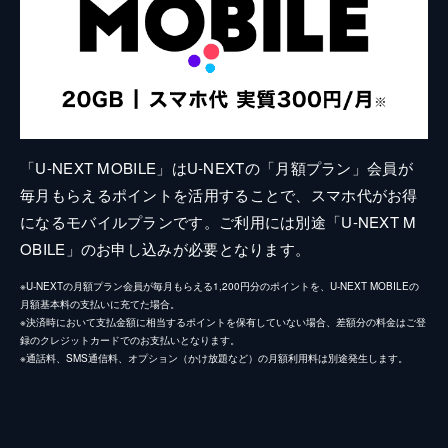
「U-NEXT MOBILE」はU-NEXTの「月額プラン」会員が
毎月もらえるポイントを活用することで、スマホ代がお得
になるモバイルプランです。ご利用には別途「U-NEXT M
OBILE」のお申し込みが必要となります。
※U-NEXTの月額プラン会員が毎月もらえる1,200円分のポイントを、U-NEXT MOBILEの
月額基本料の支払いに充てた場合。
※決済時において支払金額に相当するポイントを保有していない場合、差額分の料金はご登
録のクレジットカードでのお支払いとなります。
※通話料、SMS通信料、オプション（かけ放題など）の月額利用料は別途発生します。