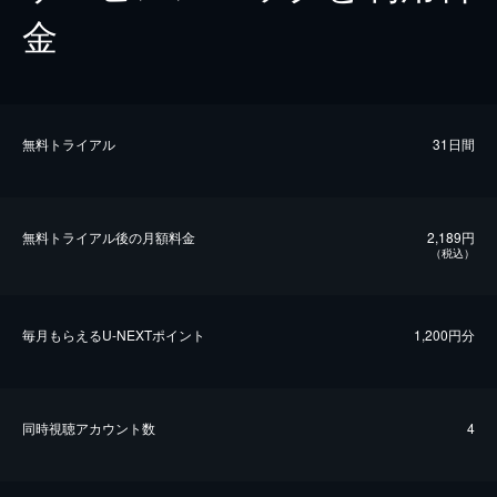
金
無料トライアル
31日間
無料トライアル後の⽉額料金
2,189円
（税込）
毎⽉もらえるU-NEXTポイント
1,200円分
同時視聴アカウント数
4