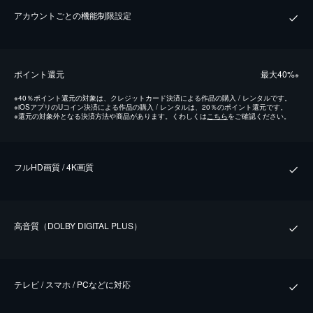
アカウントごとの機能制限設定
ポイント還元
最⼤40%
※
※
40％ポイント還元の対象は、クレジットカード決済による作品の購入 / レンタルです。
※
iOSアプリのUコイン決済による作品の購入 / レンタルは、20％のポイント還元です。
※
還元の対象外となる決済方法や商品があります。くわしくは
こちら
をご確認ください。
フルHD画質 / 4K画質
⾼⾳質（DOLBY DIGITAL PLUS）
テレビ / スマホ / PCなどに対応