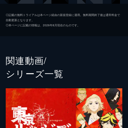
橘直人[ナオト]
杉野遥亮
◎記載の無料トライアルは本ページ経由の新規登録に適用。無料期間終了後は通常料金で
自動更新となります。
橘日向[ヒナ]
今田美桜
◎本ページに記載の情報は、2026年8月現在のものです。
清水将貴[キヨマサ]
鈴木伸之
三ツ谷隆[ミツヤ]
眞栄田郷敦
半間修二[ハンマ]
清水尋也
関連動画/
堀家一希
シリーズ⼀覧
湊祥希
藤堂日向
高橋里恩
田川隼嗣
戸田昌宏