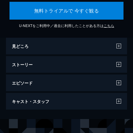
無料トライアルで 今すぐ観る
U-NEXTをご利用中／過去に利用したことがある方は
こちら
見どころ
ストーリー
エピソード
東京リベンジャーズ
キャスト・スタッフ
120分
出演
花垣武道[タケミチ]
北村匠海
龍宮寺堅[ドラケン]
山田裕貴