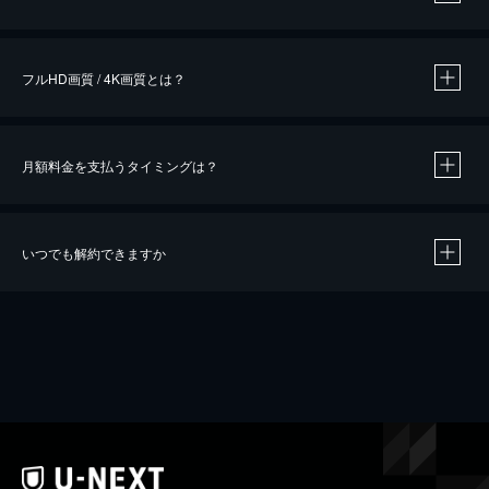
※
作品によって必要なポイントが異なります。
フルHD画質 / 4K画質とは？
月額料金を支払うタイミングは？
※
40％ポイント還元の対象は、クレジットカード決済による作品の購入 / レンタルです。
※
iOSアプリのUコイン決済による作品の購入 / レンタルは、20％のポイント還元です。
※
還元の対象外となる決済方法や商品があります。くわしくは
こちら
をご確認ください。
いつでも解約できますか
こちら