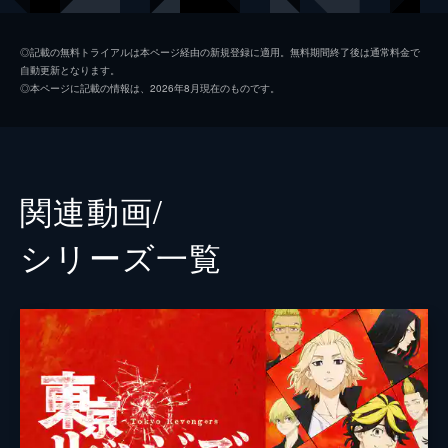
橘直人[ナオト]
杉野遥亮
◎記載の無料トライアルは本ページ経由の新規登録に適用。無料期間終了後は通常料金で
自動更新となります。
橘日向[ヒナ]
今田美桜
◎本ページに記載の情報は、2026年8月現在のものです。
清水将貴[キヨマサ]
鈴木伸之
三ツ谷隆[ミツヤ]
眞栄田郷敦
半間修二[ハンマ]
清水尋也
関連動画/
堀家一希
シリーズ⼀覧
湊祥希
藤堂日向
高橋里恩
田川隼嗣
戸田昌宏