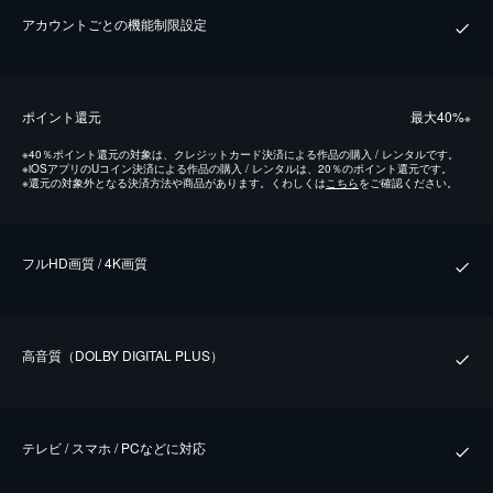
アカウントごとの機能制限設定
ポイント還元
最⼤40%
※
※
40％ポイント還元の対象は、クレジットカード決済による作品の購入 / レンタルです。
※
iOSアプリのUコイン決済による作品の購入 / レンタルは、20％のポイント還元です。
※
還元の対象外となる決済方法や商品があります。くわしくは
こちら
をご確認ください。
フルHD画質 / 4K画質
⾼⾳質（DOLBY DIGITAL PLUS）
テレビ / スマホ / PCなどに対応