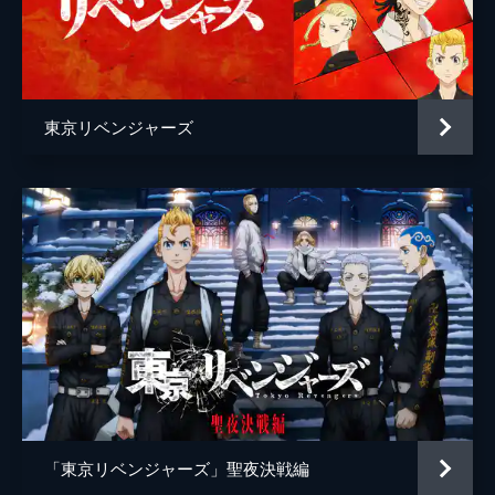
篠原ゆき子
前原瑞樹
谷田歩
東京リベンジャーズ
篠原悠伸
千堂敦[アッくん]
磯村勇斗
稀咲鉄太[キサキ]
間宮祥太朗
佐野万次郎[マイキー]
吉沢亮
監督
英勉
脚本
高橋泉
原作
和久井健
音楽
やまだ豊
「東京リベンジャーズ」聖夜決戦編
製作
石原隆