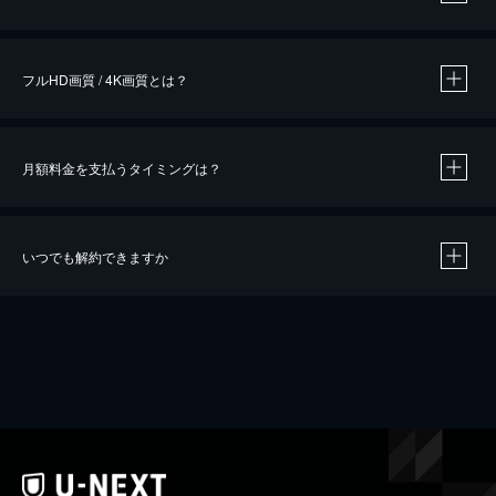
※
作品によって必要なポイントが異なります。
フルHD画質 / 4K画質とは？
月額料金を支払うタイミングは？
※
40％ポイント還元の対象は、クレジットカード決済による作品の購入 / レンタルです。
※
iOSアプリのUコイン決済による作品の購入 / レンタルは、20％のポイント還元です。
※
還元の対象外となる決済方法や商品があります。くわしくは
こちら
をご確認ください。
いつでも解約できますか
こちら