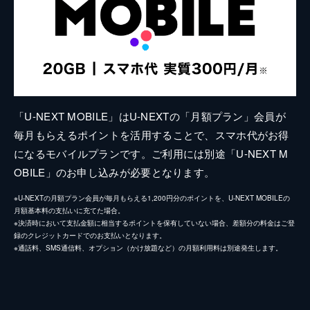
「U-NEXT MOBILE」はU-NEXTの「月額プラン」会員が
毎月もらえるポイントを活用することで、スマホ代がお得
になるモバイルプランです。ご利用には別途「U-NEXT M
OBILE」のお申し込みが必要となります。
※U-NEXTの月額プラン会員が毎月もらえる1,200円分のポイントを、U-NEXT MOBILEの
月額基本料の支払いに充てた場合。
※決済時において支払金額に相当するポイントを保有していない場合、差額分の料金はご登
録のクレジットカードでのお支払いとなります。
※通話料、SMS通信料、オプション（かけ放題など）の月額利用料は別途発生します。