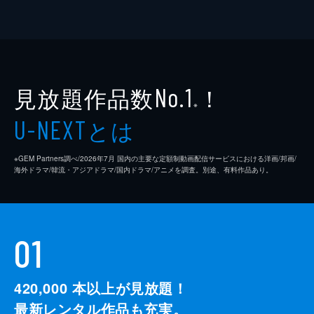
見放題作品数
！
No.1
※
とは
U-NEXT
※GEM Partners調べ/2026年7⽉ 国内の主要な定額制動画配信サービスにおける洋画/邦画/
海外ドラマ/韓流・アジアドラマ/国内ドラマ/アニメを調査。別途、有料作品あり。
01
420,000
本以上が見放題！
最新レンタル作品も充実。