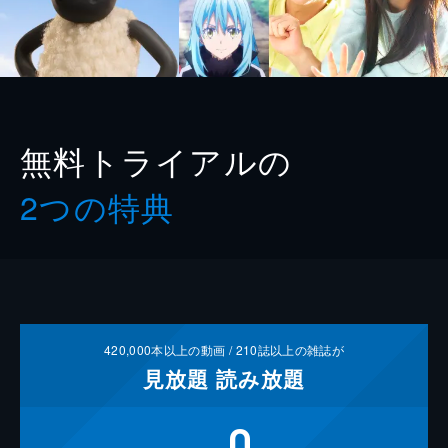
無料トライアルの
2つの特典
420,000
本以上の動画 /
210
誌以上の雑誌が
見放題
読み放題
0