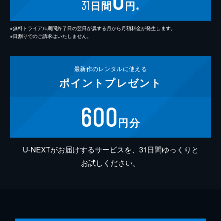
31
日間
円
※
※無料トライアル期間終了日の翌日が属する月から月額料金が発生します。
※日割りでのご請求はいたしません。
最新作の
レンタルに使える
ポイント
プレゼント
600
円分
U-NEXTがお届けするサービスを、31日間ゆっくりと
お試しください。