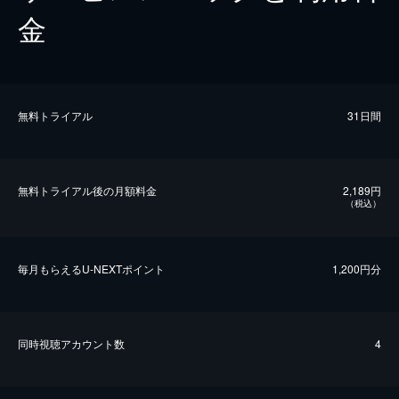
金
無料トライアル
31日間
無料トライアル後の⽉額料金
2,189円
（税込）
毎⽉もらえるU-NEXTポイント
1,200円分
同時視聴アカウント数
4