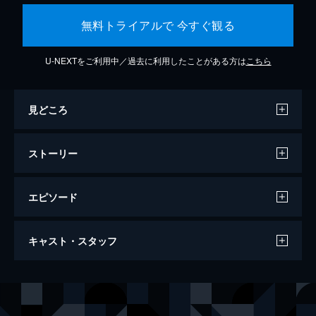
無料トライアルで 今すぐ観る
U-NEXTをご利用中／過去に利用したことがある方は
こちら
見どころ
ストーリー
エピソード
東京リベンジャーズ
キャスト・スタッフ
120分
出演
花垣武道[タケミチ]
北村匠海
龍宮寺堅[ドラケン]
山田裕貴