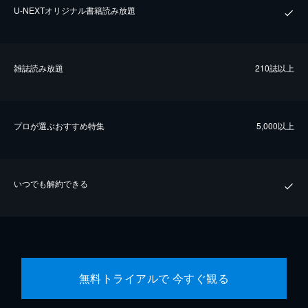
U-NEXTオリジナル書籍読み放題
雑誌読み放題
210誌以上
プロが選ぶおすすめ特集
5,000以上
いつでも解約できる
無料トライアルで 今すぐ観る