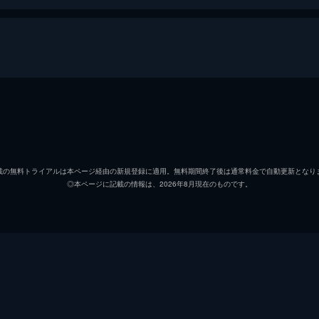
リー・マーヴィン
リチャード・バートン
載の無料トライアルは本ページ経由の新規登録に適用。無料期間終了後は通常料金で自動更新となり
◎本ページに記載の情報は、2026年8月現在のものです。
ローラ・ファラーナ
ルチアナ・パルッツィ
キャメロン・ミッチェル
リンダ・エヴァンス