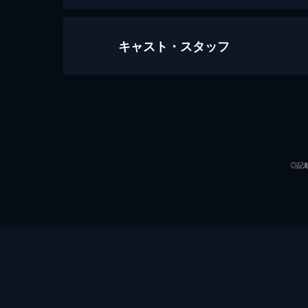
キャスト・スタッフ
クランスマン
112分
出演
◎記