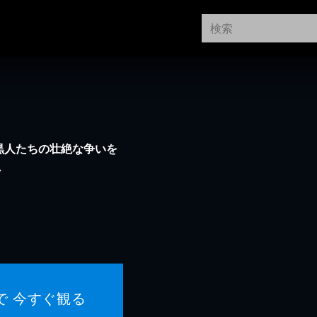
黒人たちの壮絶な争いを
ン
で 今すぐ観る