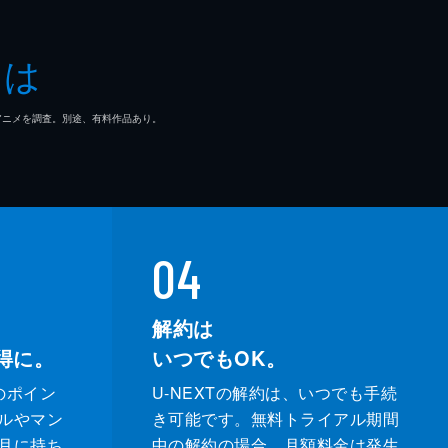
とは
マ/アニメを調査。別途、有料作品あり。
04
解約は
得に。
いつでもOK。
のポイン
U-NEXTの解約は、いつでも手続
ルやマン
き可能です。無料トライアル期間
月に持ち
中の解約の場合、月額料金は発生