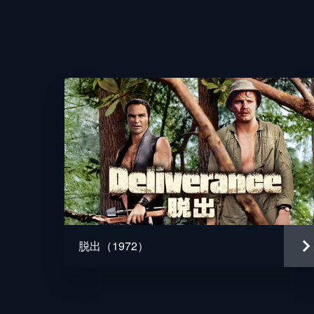
監督
脚本
原作
音楽
製作
脱出（1972）