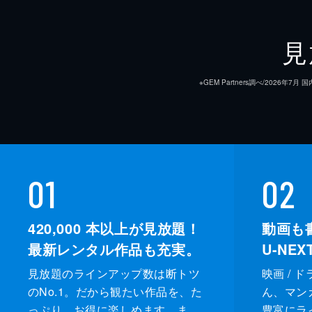
見
※GEM Partners調べ/20
01
02
420,000
本以上が見放題！
動画も
最新レンタル作品も充実。
U-NE
見放題のラインアップ数は断トツ
映画 / 
のNo.1。だから観たい作品を、た
ん、マンガ 
っぷり、お得に楽しめます。ま
豊富にラ