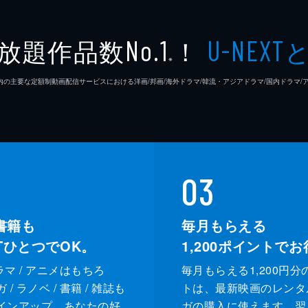
放題作品数
！
No.1
U-NEXT
※
26年7⽉ 国内の主要な定額制動画配信サービスにおける洋画/邦画/海外ドラマ/韓流・アジアドラマ/国内ドラ
03
書籍も
毎月もらえる
XTひとつでOK。
1,200
ポイントでお
ドラマ / アニメはもちろ
毎月もらえる1,200円分
/ ラノベ / 書籍 / 雑誌も
トは、最新映画のレンタ
インアップ。あなたの好
ガの購入に使えます。翌