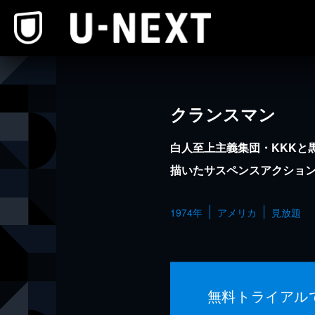
本文へスキップ
クランスマン
白人至上主義集団・KKKと
描いたサスペンスアクショ
1974年
アメリカ
見放題
無料トライアル