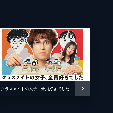
。
entaro
結
たこ
田
心
クラスメイトの女子、全員好きでした