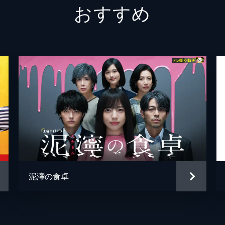
おすすめ
撃し、ショックを受ける。そんな時、杏の前にサキが現れ...
Mori Z
ク心理術＜後編＞
、学園を騒然とさせるニュースが舞い込む。学年主任・西本が
というのだ。杏は恵美も知らないある“企て”が進められてい
ク心理術＜前編＞
持つセレブ主婦。ある日、美奈子は明弘と会社の女性社員・神
別れることを拒絶されて憤る美奈子の前に現れたサキは、ある
泥濘の食卓
ク心理術＜後編＞