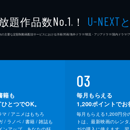
放題作品数
！
No.1
U-NEXT
※
26年7⽉ 国内の主要な定額制動画配信サービスにおける洋画/邦画/海外ドラマ/韓流・アジアドラマ/国内ドラ
03
書籍も
毎月もらえる
XTひとつでOK。
1,200
ポイントでお
ドラマ / アニメはもちろ
毎月もらえる1,200円分
/ ラノベ / 書籍 / 雑誌も
トは、最新映画のレンタ
インアップ。あなたの好
ガの購入に使えます。翌