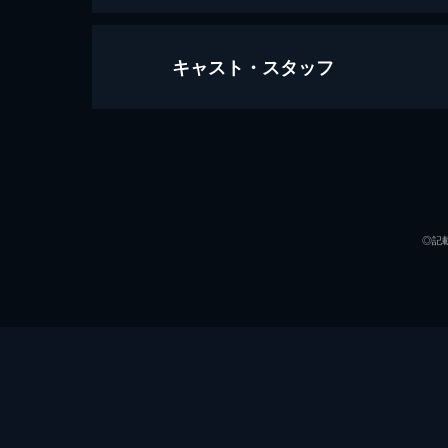
キャスト・スタッフ
#1 ハラスメント上司を血祭りにす
原々電機の営業部に勤める村上和也は
バーでクロノサキと名乗る謎の女に出
姿を消し...。
出演
24分
監督
#2 ハラスメント上司を血祭りにす
◎記
山口部長の差し金で左遷が決まりそう
の鼻を明かそうと決意する。辞めずに
伝授する。
24分
#3 イケメンを恋の虜にするブラッ
脚本
高校3年生の酒井田杏は、同級生の松