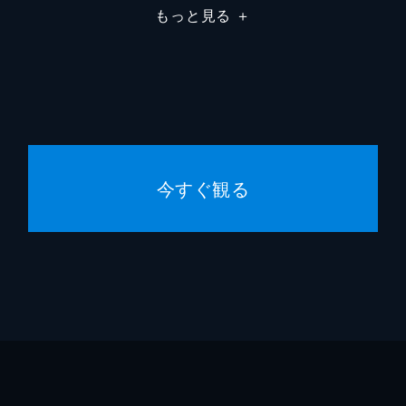
美奈子は家を飛び出してしまう。数日後、美奈子に再会した絵
もっと見る
＋
生活に戻った美奈子だが、明弘の新たな浮気を知り、ついに離
心理術＜前編＞
活の全てを管理され、ストレスを溜めていた。母親に干渉され
人の心の支えは、マッチングサイトで知り合った女性・ヒカリ
今すぐ観る
心理術＜後編＞
・利加子の横暴に、ついに正人はブチ切れる。そんな折、正人
女性・ヒカルが突然目の前に現れる。正人は彼女との出会いに