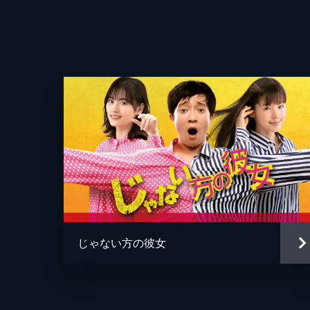
美のマンションの様子をうかがう姿を目
音楽
24分
#4 イケメンを恋の虜にするブラッ
杏が恋敵の恵美を追い出して間もなく
婚することになり、その相手が恵美だ
とに気づき...。
24分
#5 サレ妻地獄から脱出するブラッ
太田美奈子は、商社マンの明弘を夫に
絵里の不倫関係に気づく。絵里に夫と
理術を指南する。
じゃない方の彼女
24分
#6 サレ妻地獄から脱出するブラッ