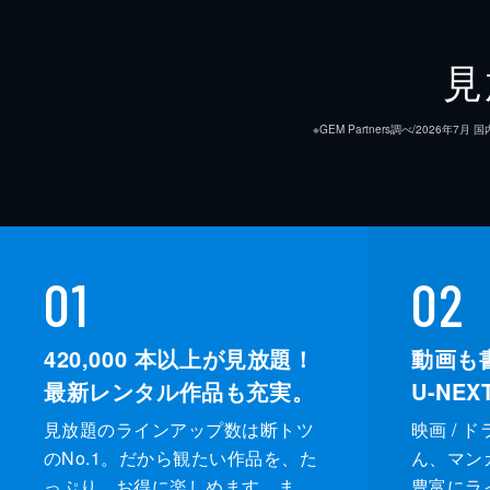
見
※GEM Partners調べ/20
01
02
420,000
本以上が見放題！
動画も
最新レンタル作品も充実。
U-NE
見放題のラインアップ数は断トツ
映画 / 
のNo.1。だから観たい作品を、た
ん、マンガ 
っぷり、お得に楽しめます。ま
豊富にラ