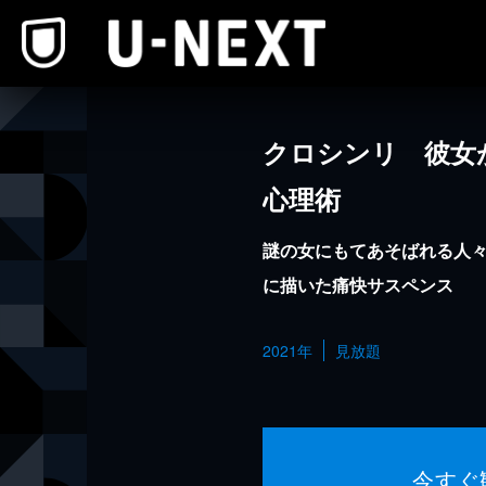
本文へスキップ
クロシンリ 彼女
心理術
謎の女にもてあそばれる人
に描いた痛快サスペンス
2021年
見放題
今すぐ