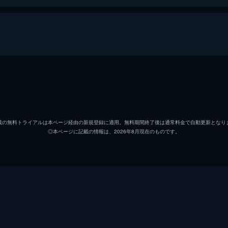
るブラック心理術＜前編＞
、部長・山口晃史のパワハラに悩まされていた。ある夜、和也
会う。サキは山口を黙らせるある心理術を教えると、煙のよう
クロノサキ
久保史
木村弥
るブラック心理術＜後編＞
載の無料トライアルは本ページ経由の新規登録に適用。無料期間終了後は通常料金で自動更新となり
◎本ページに記載の情報は、2026年8月現在のものです。
石田陽
だとの噂を聞き、和也は退職を考えるが、会社に残って憎い山
済む方法を教えてほしいと頼まれたサキは、彼に二つの心理術
高山浩
高野有
ク心理術＜前編＞
吹野剛
沼秀明に片想いしていた。ある日、杏は秀明が担任教師・川原