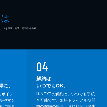
とは
マ/アニメを調査。別途、有料作品あり。
04
解約は
得に。
いつでもOK。
のポイン
U-NEXTの解約は、いつでも手続
ルやマン
き可能です。無料トライアル期間
月に持ち
中の解約の場合、月額料金は発生