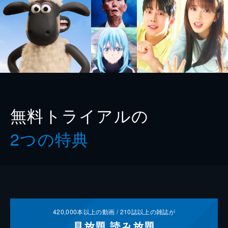
無料トライアルの
2つの特典
420,000
本以上の動画 /
210
誌以上の雑誌が
見放題
読み放題