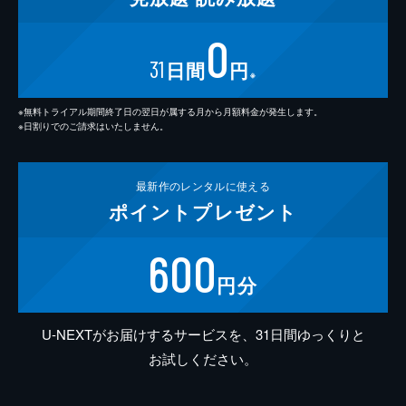
0
31
日間
円
※
※無料トライアル期間終了日の翌日が属する月から月額料金が発生します。
※日割りでのご請求はいたしません。
最新作の
レンタルに使える
ポイント
プレゼント
600
円分
U-NEXTがお届けするサービスを、31日間ゆっくりと
お試しください。