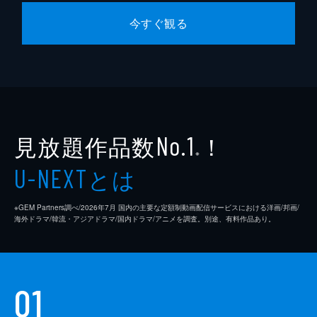
今すぐ観る
見放題作品数
！
No.1
※
とは
U-NEXT
※GEM Partners調べ/2026年7⽉ 国内の主要な定額制動画配信サービスにおける洋画/邦画/
海外ドラマ/韓流・アジアドラマ/国内ドラマ/アニメを調査。別途、有料作品あり。
01