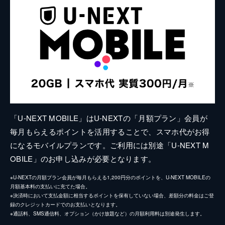
「U-NEXT MOBILE」はU-NEXTの「月額プラン」会員が
毎月もらえるポイントを活用することで、スマホ代がお得
になるモバイルプランです。ご利用には別途「U-NEXT M
OBILE」のお申し込みが必要となります。
※U-NEXTの月額プラン会員が毎月もらえる1,200円分のポイントを、U-NEXT MOBILEの
月額基本料の支払いに充てた場合。
※決済時において支払金額に相当するポイントを保有していない場合、差額分の料金はご登
録のクレジットカードでのお支払いとなります。
※通話料、SMS通信料、オプション（かけ放題など）の月額利用料は別途発生します。