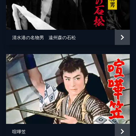
清水港の名物男 遠州森の石松
喧嘩笠