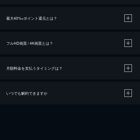
※
最大40%
ポイント還元とは？
※
※
作品によって必要なポイントが異なります。
フルHD画質 / 4K画質とは？
月額料金を支払うタイミングは？
※
40％ポイント還元の対象は、クレジットカード決済による作品の購入 / レンタルです。
※
iOSアプリのUコイン決済による作品の購入 / レンタルは、20％のポイント還元です。
※
還元の対象外となる決済方法や商品があります。くわしくは
こちら
をご確認ください。
いつでも解約できますか
こちら