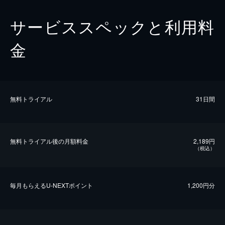
サービススペックと利用料
金
無料トライアル
31日間
無料トライアル後の⽉額料金
2,189円
（税込）
毎⽉もらえるU-NEXTポイント
1,200円分