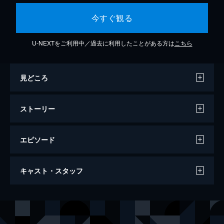
今すぐ観る
U-NEXTをご利用中／過去に利用したことがある方は
こちら
見どころ
ストーリー
エピソード
任侠清水港
キャスト・スタッフ
103分
出演
片岡千恵蔵
中村錦之助