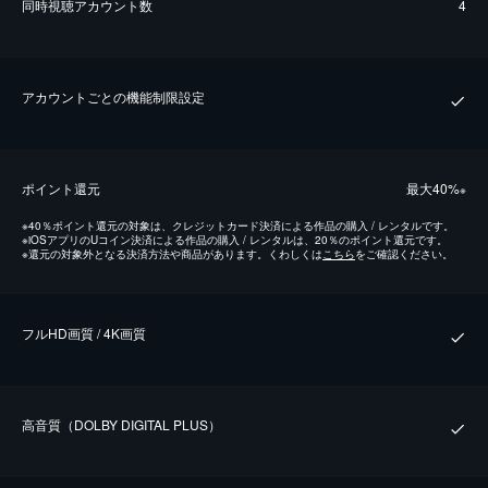
同時視聴アカウント数
4
アカウントごとの機能制限設定
ポイント還元
最⼤40%
※
※
40％ポイント還元の対象は、クレジットカード決済による作品の購入 / レンタルです。
※
iOSアプリのUコイン決済による作品の購入 / レンタルは、20％のポイント還元です。
※
還元の対象外となる決済方法や商品があります。くわしくは
こちら
をご確認ください。
フルHD画質 / 4K画質
⾼⾳質（DOLBY DIGITAL PLUS）