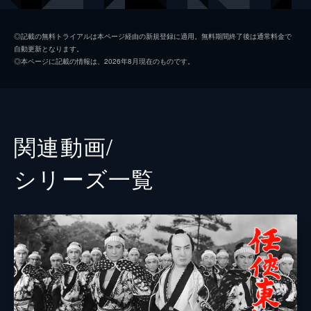
東千代之介
◎記載の無料トライアルは本ページ経由の新規登録に適用。無料期間終了後は通常料金で
自動更新となります。
大川橋蔵
◎本ページに記載の情報は、2026年8月現在のものです。
伏見扇太郎
大友柳太朗
市川右太衛門
関連動画/
高千穂ひづる
シリーズ⼀覧
監督
松田定次
脚本
比佐芳武
音楽
深井史郎
製作
大川博