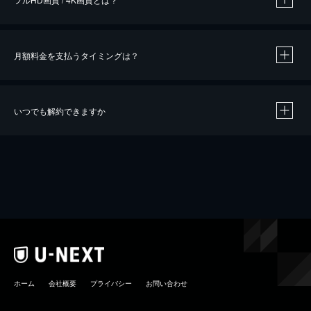
月額料金を支払うタイミングは？
※
40％ポイント還元の対象は、クレジットカード決済による作品の購入 / レンタルです。
※
iOSアプリのUコイン決済による作品の購入 / レンタルは、20％のポイント還元です。
※
還元の対象外となる決済方法や商品があります。くわしくは
こちら
をご確認ください。
いつでも解約できますか
こちら
ホーム
会社概要
プライバシー
お問い合わせ