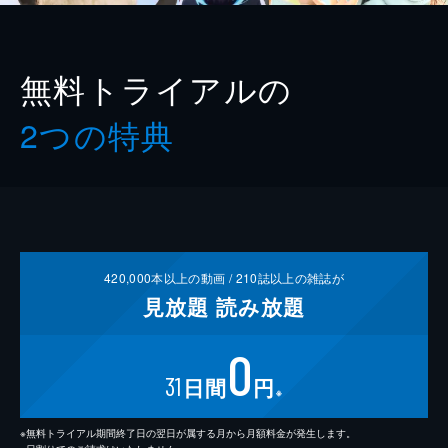
無料トライアルの
2つの特典
420,000
本以上の動画 /
210
誌以上の雑誌が
見放題
読み放題
0
31
日間
円
※
※無料トライアル期間終了日の翌日が属する月から月額料金が発生します。