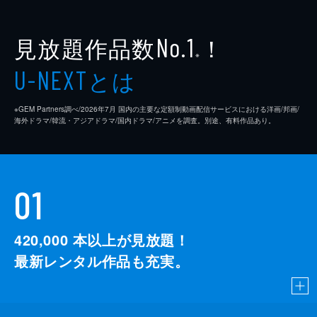
見放題作品数
！
No.1
※
とは
U-NEXT
※GEM Partners調べ/2026年7⽉ 国内の主要な定額制動画配信サービスにおける洋画/邦画/
海外ドラマ/韓流・アジアドラマ/国内ドラマ/アニメを調査。別途、有料作品あり。
01
420,000
本以上が見放題！
最新レンタル作品も充実。