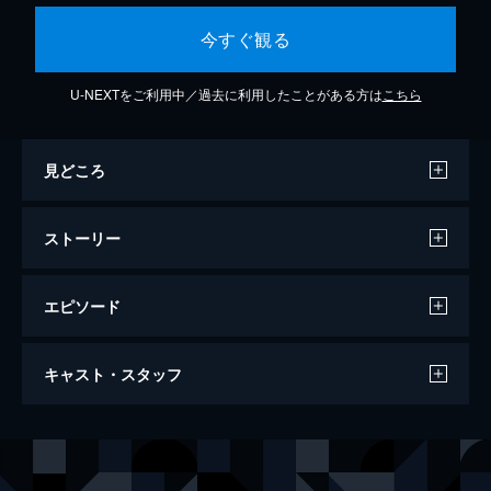
今すぐ観る
U-NEXTをご利用中／過去に利用したことがある方は
こちら
見どころ
ストーリー
エピソード
CUBE 一度入ったら、最後
キャスト・スタッフ
109分
出演
後藤裕一
菅田将暉
甲斐麻子
杏