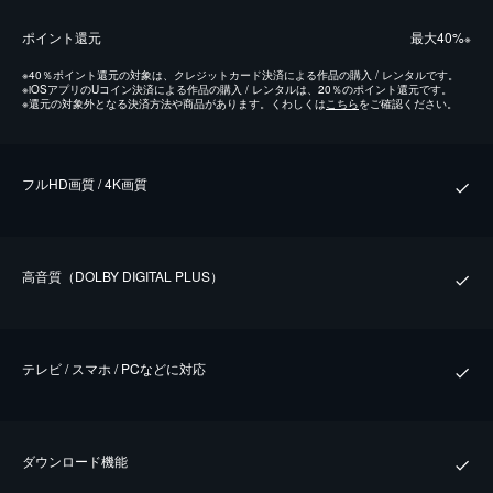
ポイント還元
最⼤40%
※
※
40％ポイント還元の対象は、クレジットカード決済による作品の購入 / レンタルです。
※
iOSアプリのUコイン決済による作品の購入 / レンタルは、20％のポイント還元です。
※
還元の対象外となる決済方法や商品があります。くわしくは
こちら
をご確認ください。
フルHD画質 / 4K画質
⾼⾳質（DOLBY DIGITAL PLUS）
テレビ / スマホ / PCなどに対応
ダウンロード機能