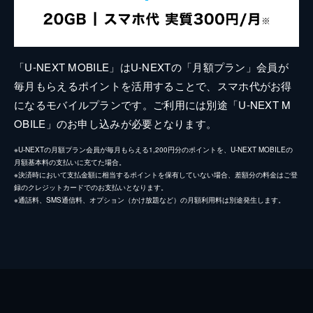
「U-NEXT MOBILE」はU-NEXTの「月額プラン」会員が
毎月もらえるポイントを活用することで、スマホ代がお得
になるモバイルプランです。ご利用には別途「U-NEXT M
OBILE」のお申し込みが必要となります。
※U-NEXTの月額プラン会員が毎月もらえる1,200円分のポイントを、U-NEXT MOBILEの
月額基本料の支払いに充てた場合。
※決済時において支払金額に相当するポイントを保有していない場合、差額分の料金はご登
録のクレジットカードでのお支払いとなります。
※通話料、SMS通信料、オプション（かけ放題など）の月額利用料は別途発生します。