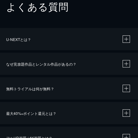
よくある質問
U-NEXTとは？
なぜ見放題作品とレンタル作品があるの？
無料トライアルは何が無料？
※
最大40%
ポイント還元とは？
※
※
作品によって必要なポイントが異なります。
フルHD画質 / 4K画質とは？