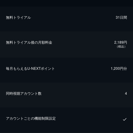
無料トライアル
31日間
無料トライアル後の⽉額料金
2,189円
（税込）
毎⽉もらえるU-NEXTポイント
1,200円分
同時視聴アカウント数
4
アカウントごとの機能制限設定