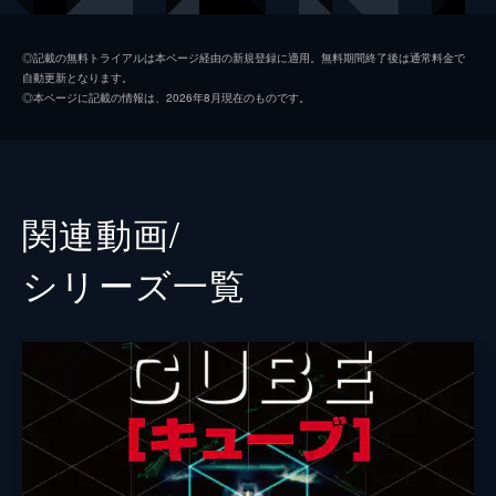
越智真司
岡田将生
◎記載の無料トライアルは本ページ経由の新規登録に適用。無料期間終了後は通常料金で
自動更新となります。
宇野千陽
田代輝
◎本ページに記載の情報は、2026年8月現在のものです。
山時聡真
井手寛
斎藤工
安東和正
吉田鋼太郎
関連動画/
監督
清水康彦
シリーズ⼀覧
脚本
徳尾浩司
音楽
やまだ豊