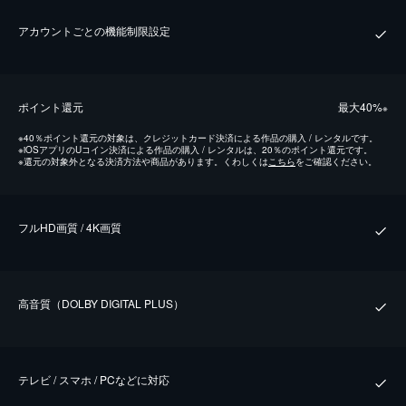
アカウントごとの機能制限設定
ポイント還元
最⼤40%
※
※
40％ポイント還元の対象は、クレジットカード決済による作品の購入 / レンタルです。
※
iOSアプリのUコイン決済による作品の購入 / レンタルは、20％のポイント還元です。
※
還元の対象外となる決済方法や商品があります。くわしくは
こちら
をご確認ください。
フルHD画質 / 4K画質
⾼⾳質（DOLBY DIGITAL PLUS）
テレビ / スマホ / PCなどに対応