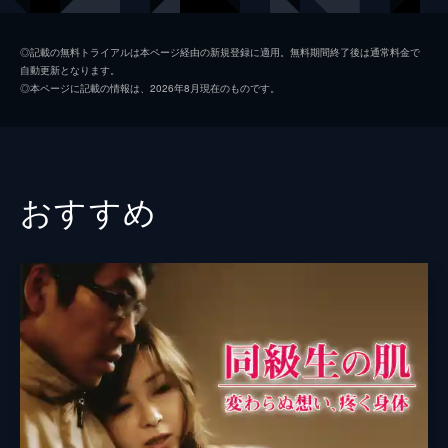
桜井聖
◎記載の無料トライアルは本ページ経由の新規登録に適用。無料期間終了後は通常料金で
自動更新となります。
内山一寿
◎本ページに記載の情報は、2026年8月現在のものです。
山之内幸夫
監督
石川二郎
脚本
高木裕治
おすすめ
製作
友松直之
松家雄二