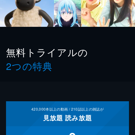
無料トライアルの
2つの特典
420,000
本以上の動画 /
210
誌以上の雑誌が
見放題
読み放題