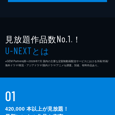
見放題作品数
！
No.1
※
とは
U-NEXT
※GEM Partners調べ/2026年7⽉ 国内の主要な定額制動画配信サービスにおける洋画/邦画/
海外ドラマ/韓流・アジアドラマ/国内ドラマ/アニメを調査。別途、有料作品あり。
01
420,000
本以上が見放題！