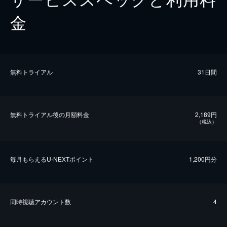
金
無料トライアル
31日間
無料トライアル後の⽉額料金
2,189円
（税込）
毎⽉もらえるU-NEXTポイント
1,200円分
同時視聴アカウント数
4