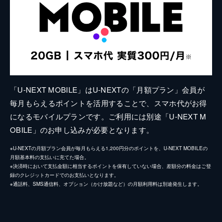
「U-NEXT MOBILE」はU-NEXTの「月額プラン」会員が
毎月もらえるポイントを活用することで、スマホ代がお得
になるモバイルプランです。ご利用には別途「U-NEXT M
OBILE」のお申し込みが必要となります。
※U-NEXTの月額プラン会員が毎月もらえる1,200円分のポイントを、U-NEXT MOBILEの
月額基本料の支払いに充てた場合。
※決済時において支払金額に相当するポイントを保有していない場合、差額分の料金はご登
録のクレジットカードでのお支払いとなります。
※通話料、SMS通信料、オプション（かけ放題など）の月額利用料は別途発生します。