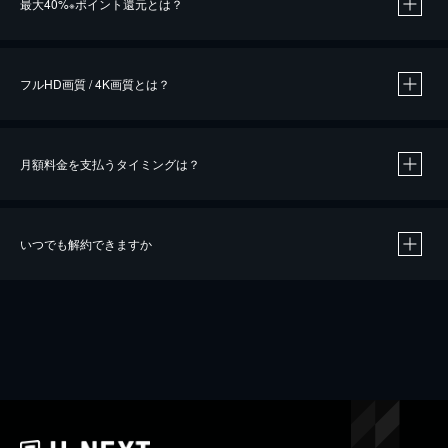
最大40%
ポイント還元とは？
※
※
作品によって必要なポイントが異なります。
フルHD画質 / 4K画質とは？
月額料金を支払うタイミングは？
※
40％ポイント還元の対象は、クレジットカード決済による作品の購入 / レンタルです。
※
iOSアプリのUコイン決済による作品の購入 / レンタルは、20％のポイント還元です。
※
還元の対象外となる決済方法や商品があります。くわしくは
こちら
をご確認ください。
いつでも解約できますか
こちら