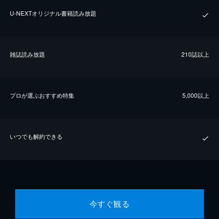
U-NEXTオリジナル書籍読み放題
雑誌読み放題
210誌以上
プロが選ぶおすすめ特集
5,000以上
いつでも解約できる
今すぐ観る