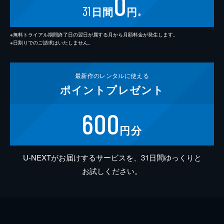
0
31
日間
円
※
※無料トライアル期間終了日の翌日が属する月から月額料金が発生します。
※日割りでのご請求はいたしません。
最新作の
レンタルに使える
ポイント
プレゼント
600
円分
U-NEXTがお届けするサービスを、31日間ゆっくりと
お試しください。