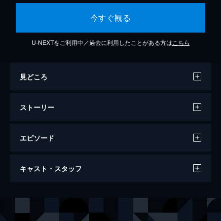
今すぐ観る
U-NEXTをご利用中／過去に利用したことがある方は
こちら
見どころ
ストーリー
エピソード
死者の体育祭 人妻喪服運動会
キャスト・スタッフ
70分
出演
深田みゆき
西田ももこ