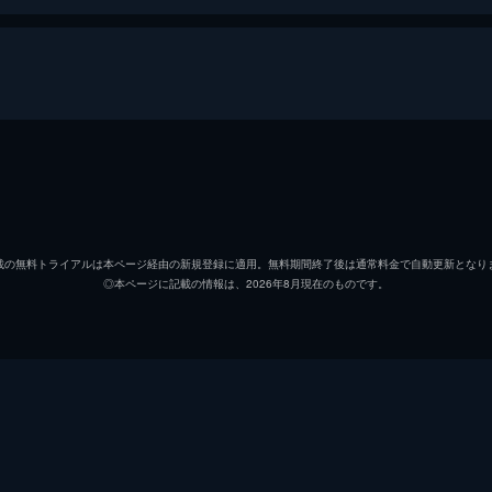
トーマス・ウェイク
ウィレ
イーフレイム・ウィンズロー
ロバー
載の無料トライアルは本ページ経由の新規登録に適用。無料期間終了後は通常料金で自動更新となり
◎本ページに記載の情報は、2026年8月現在のものです。
ワレリ
ローガ
ロバー
ロバー