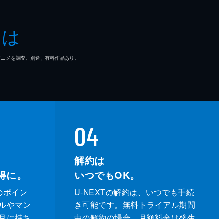
とは
マ/アニメを調査。別途、有料作品あり。
04
解約は
得に。
いつでもOK。
のポイン
U-NEXTの解約は、いつでも手続
ルやマン
き可能です。無料トライアル期間
月に持ち
中の解約の場合、月額料金は発生