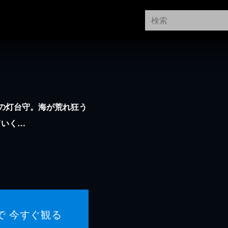
の灯台守。海が荒れ狂う
ていく…
で 今すぐ観る