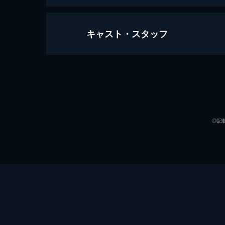
キャスト・スタッフ
ライトハウス
109分
出演
◎記
監督
脚本