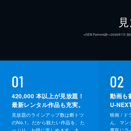
見
※GEM Partners調べ/20
01
02
420,000
本以上が見放題！
動画も
最新レンタル作品も充実。
U-NE
見放題のラインアップ数は断トツ
映画 / 
のNo.1。だから観たい作品を、た
ん、マンガ 
っぷり、お得に楽しめます。ま
豊富にラ