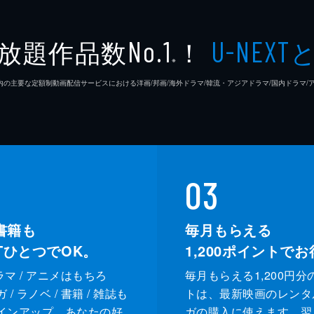
放題作品数
！
No.1
U-NEXT
※
26年7⽉ 国内の主要な定額制動画配信サービスにおける洋画/邦画/海外ドラマ/韓流・アジアドラマ/国内ドラ
03
書籍も
毎月もらえる
XTひとつでOK。
1,200
ポイントでお
ドラマ / アニメはもちろ
毎月もらえる1,200円分
/ ラノベ / 書籍 / 雑誌も
トは、最新映画のレンタ
インアップ。あなたの好
ガの購入に使えます。翌