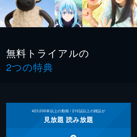
無料トライアルの
2つの特典
420,000
本以上の動画 /
210
誌以上の雑誌が
見放題
読み放題