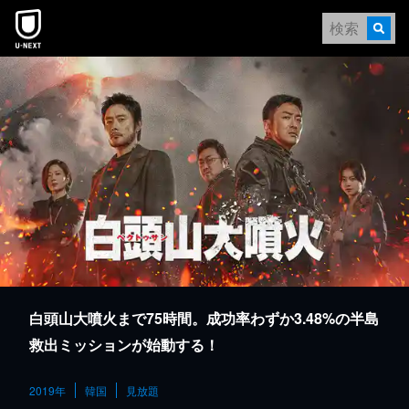
本文へスキップ
白頭山大噴火まで75時間。成功率わずか3.48%の半島
救出ミッションが始動する！
2019年
韓国
見放題