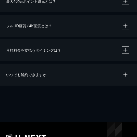
最大40%
ポイント還元とは？
※
※
作品によって必要なポイントが異なります。
フルHD画質 / 4K画質とは？
月額料金を支払うタイミングは？
※
40％ポイント還元の対象は、クレジットカード決済による作品の購入 / レンタルです。
※
iOSアプリのUコイン決済による作品の購入 / レンタルは、20％のポイント還元です。
※
還元の対象外となる決済方法や商品があります。くわしくは
こちら
をご確認ください。
いつでも解約できますか
こちら