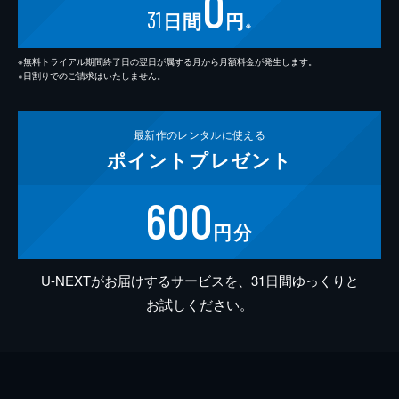
0
31
日間
円
※
※無料トライアル期間終了日の翌日が属する月から月額料金が発生します。
※日割りでのご請求はいたしません。
最新作の
レンタルに使える
ポイント
プレゼント
600
円分
U-NEXTがお届けするサービスを、31日間ゆっくりと
お試しください。