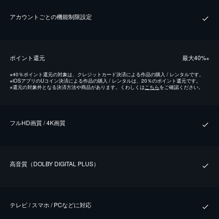
アカウントごとの機能制限設定
ポイント還元
最⼤40%
※
※
40％ポイント還元の対象は、クレジットカード決済による作品の購入 / レンタルです。
※
iOSアプリのUコイン決済による作品の購入 / レンタルは、20％のポイント還元です。
※
還元の対象外となる決済方法や商品があります。くわしくは
こちら
をご確認ください。
フルHD画質 / 4K画質
⾼⾳質（DOLBY DIGITAL PLUS）
テレビ / スマホ / PCなどに対応