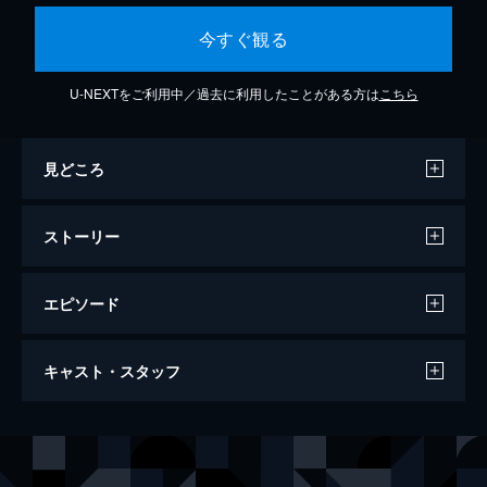
今すぐ観る
U-NEXTをご利用中／過去に利用したことがある方は
こちら
見どころ
ストーリー
エピソード
白頭山大噴火
キャスト・スタッフ
128分
出演
リ・ジュンピョン
イ・ビョンホン
チョ・インチャン
ハ・ジョンウ