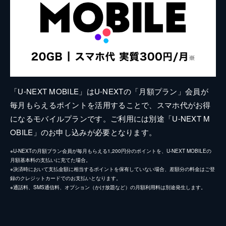
「U-NEXT MOBILE」はU-NEXTの「月額プラン」会員が
毎月もらえるポイントを活用することで、スマホ代がお得
になるモバイルプランです。ご利用には別途「U-NEXT M
OBILE」のお申し込みが必要となります。
※U-NEXTの月額プラン会員が毎月もらえる1,200円分のポイントを、U-NEXT MOBILEの
月額基本料の支払いに充てた場合。
※決済時において支払金額に相当するポイントを保有していない場合、差額分の料金はご登
録のクレジットカードでのお支払いとなります。
※通話料、SMS通信料、オプション（かけ放題など）の月額利用料は別途発生します。