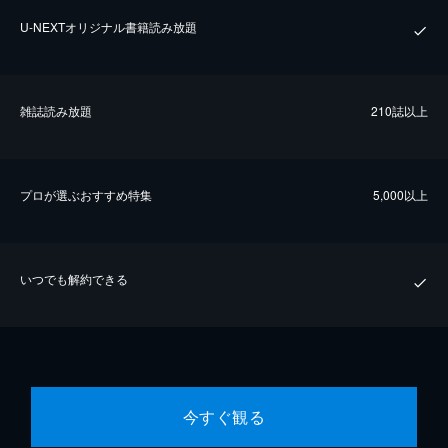
U-NEXTオリジナル書籍読み放題
雑誌読み放題
210誌以上
プロが選ぶおすすめ特集
5,000以上
いつでも解約できる
今すぐ観る