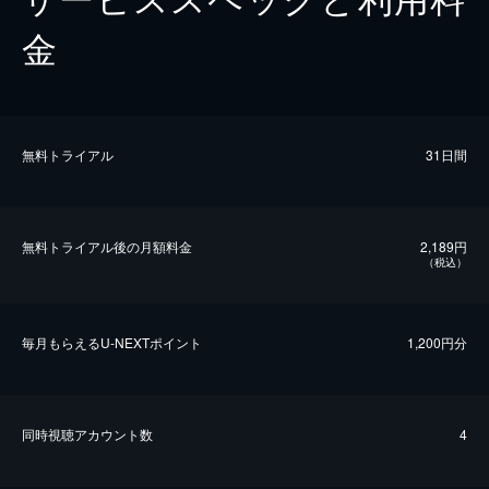
金
無料トライアル
31日間
無料トライアル後の⽉額料金
2,189円
（税込）
毎⽉もらえるU-NEXTポイント
1,200円分
同時視聴アカウント数
4