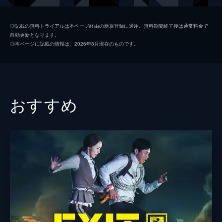
カン・ボンネ
マ・ドンソク
◎記載の無料トライアルは本ページ経由の新規登録に適用。無料期間終了後は通常料金で
自動更新となります。
チョン・ユギョン
チョン・ヘジン
◎本ページに記載の情報は、2026年8月現在のものです。
チェ・ジヨン
ペ・スジ
監督
イ・ヘジュン
キム・ビョンソ
おすすめ
脚本
イ・ヘジュン
キム・ビョンソ
クァク・チョンドク
キム・テユン
イム・ジョンヒョン
音楽
パン・ジュンソク