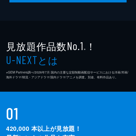
見放題作品数
！
No.1
※
とは
U-NEXT
※GEM Partners調べ/2026年7⽉ 国内の主要な定額制動画配信サービスにおける洋画/邦画/
海外ドラマ/韓流・アジアドラマ/国内ドラマ/アニメを調査。別途、有料作品あり。
01
420,000
本以上が見放題！